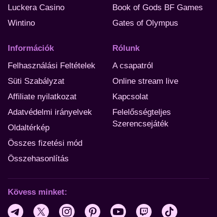
Luckera Casino
Book of Gods BF Games
Wintino
Gates of Olympus
Információk
Rólunk
Felhasználási Feltételek
A csapatról
Süti Szabályzat
Online stream live
Affiliate nyilatkozat
Kapcsolat
Adatvédelmi irányelvek
Felelősségteljes
Szerencsejáték
Oldaltérkép
Összes fizetési mód
Összehasonlítás
Kövess minket:
Telegram
X
Instagram
Pinterest
YouTube
Twitch
Tik Tok