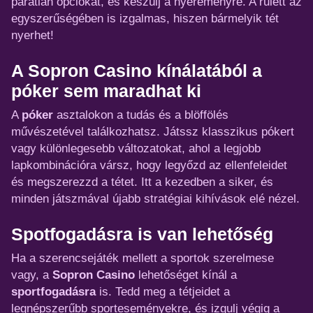
páratlan opciókat, és készülj a nyereményre. A rulett az
egyszerűségében is izgalmas, hiszen bármelyik tét
nyerhet!
A Sopron Casino kínálatából a
póker sem maradhat ki
A
póker
asztalokon a tudás és a blöffölés
művészetével találkozhatsz. Játssz klasszikus pókert
vagy különlegesebb változatokat, ahol a legjobb
lapkombinációra vársz, hogy legyőzd az ellenfeleidet
és megszerezzd a tétet. Itt a kezedben a siker, és
minden játszmával újabb stratégiai kihívások elé nézel.
Spotfogadásra is van lehetőség
Ha a szerencsejáték mellett a sportok
szerelmese
vagy, a
Sopron Casino
lehetőséget kínál a
sportfogadásra
is. Tedd meg a tétjeidet a
legnépszerűbb sporteseményekre, és izgulj végig a