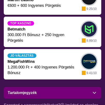
€600 + 600 Ingyenes Pörgetés
9.25/10
TOP KASZINÓ
Betmatch
300.000 Ft Bónusz + 250 Ingyen
Pörgetés
8.89/10
JÓ VÁLASZTÁS
MegaFishWins
1.200.000 Ft + 400 Ingyenes Pörgetés
Bónusz
9.41/10
Tartalomjegyzék