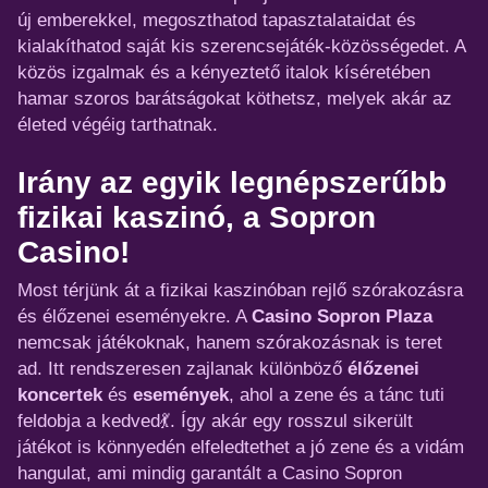
új emberekkel, megoszthatod tapasztalataidat és
kialakíthatod saját kis szerencsejáték-közösségedet. A
közös izgalmak és a kényeztető italok kíséretében
hamar szoros barátságokat köthetsz, melyek akár az
életed végéig tarthatnak.
Irány az egyik legnépszerűbb
fizikai kaszinó, a Sopron
Casino!
Most térjünk át a fizikai kaszinóban rejlő szórakozásra
és élőzenei eseményekre. A
Casino Sopron Plaza
nemcsak játékoknak, hanem szórakozásnak is teret
ad. Itt rendszeresen zajlanak különböző
élőzenei
koncertek
és
események
, ahol a zene és a tánc tuti
feldobja a kedved💃. Így akár egy rosszul sikerült
játékot is könnyedén elfeledtethet a jó zene és a vidám
hangulat, ami mindig garantált a Casino Sopron