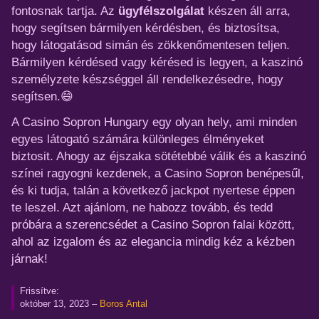
fontosnak tartja. Az
ügyfélszolgálat
készen áll arra,
hogy segítsen bármilyen kérdésben, és biztosítsa,
hogy látogatásod simán és zökkenőmentesen teljen.
Bármilyen kérdésed vagy kérésed is legyen, a kaszinó
személyzete készséggel áll rendelkezésedre, hogy
segítsen.😄
A Casino Sopron Hungary egy olyan hely, ami minden
egyes látogató számára különleges élményeket
biztosit. Ahogy az éjszaka sötétebbé válik és a kaszinó
színei ragyogni kezdenek, a Casino Sopron benépesűl,
és ki tudja, talán a következő jackpot nyertese éppen
te leszel. Azt ajánlom, ne habozz tovább, és tedd
próbára a szerencsédet a Casino Sopron falai között,
ahol az izgalom és az elegancia mindig kéz a kézben
járnak!
Frissítve:
október 13, 2023
–
Boros Antal