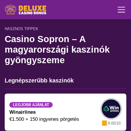
Me
HASZNOS TIPPEK
Casino Sopron – A
magyarországi kaszinók
gyöngyszeme
Legnépszerűbb kaszinók
LEGJOBB AJÁNLAT
Winairlines
€1.500 + 150 ingyenes pörgetés
9.05/10