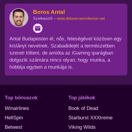
Boros Antal
Szerkesztő –
www.deluxecasinobonus.net
Antal Budapesten él, nős, feleségével közösen egy
kislányt nevelnek. Szabadidejét a természetben
szereti tölteni, de amióta az iGaming iparágban
dolgozik számára nincs olyan, hogy munka, a
hobbija egyben a munkája is.
Top bónuszok
Top játékok
Winairlines
Book of Dead
HellSpin
Starburst XXXtreme
Betwest
Viking Wilds