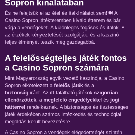
Sopron kínálatában
És ne felejtsük el az étel és italkínálatot sem!🍽️ A
Casino Sopron játékteremben kiváló étterem és bár
várja a vendégeket. A különleges fogások és italok 🍷
az érzékek kényeztetését szolgálják, és a kaszinó
teljes élményét teszik még gazdagabbá.
A felelősségteljes játék fontos
a Casino Sopron számára
Mint Magyarország egyik vezető kaszinója, a Casino
Sopron elkötelezett a
felelős játék
és a
biztonság
iránt. Az itt található játékok
szigorúan
ellenőrzöttek
, a
megfelelő engedélyekke
l és
jogi
hátterrel
rendelkeznek. A biztonságos és tisztességes
játék érdekében számos intézkedés és technológiai
megoldás került bevezetésre.
A Casino Sopron a vendégek elégedettségét szintén