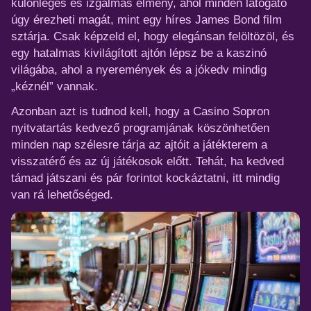
különleges és izgalmas élmény, ahol minden látogató
úgy érezheti magát, mint egy híres James Bond film
sztárja. Csak képzeld el, hogy elegánsan felöltözöl, és
egy hatalmas kivilágított ajtón lépsz be a kaszinó
világába, ahol a nyeremények és a jókedv mindig
„kéznél” vannak.
Azonban azt is tudnod kell, hogy a Casino Sopron
nyitvatartás kedvező programjának köszönhetően
minden nap szélesre tárja az ajtóit a játékterem a
visszatérő és az új játékosok előtt. Tehát, ha kedved
támad játszani és pár forintot kockáztatni, itt mindig
van rá lehetőséged.