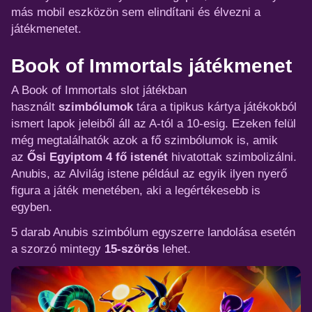
más mobil eszközön sem elindítani és élvezni a
játékmenetet.
Book of Immortals játékmenet
A Book of Immortals slot játékban
használt
szimbólumok
tára a tipikus kártya játékokból
ismert lapok jeleiből áll az A-tól a 10-esig. Ezeken felül
még megtalálhatók azok a fő szimbólumok is, amik
az
Ősi Egyiptom 4 fő istenét
hivatottak szimbolizálni.
Anubis, az Alvilág istene például az egyik ilyen nyerő
figura a játék menetében, aki a legértékesebb is
egyben.
5 darab Anubis szimbólum egyszerre landolása esetén
a szorzó mintegy
15-szörös
lehet.