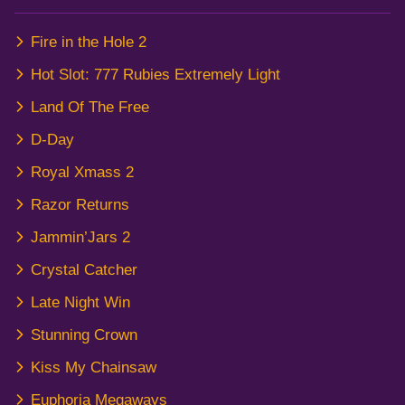
Fire in the Hole 2
Hot Slot: 777 Rubies Extremely Light
Land Of The Free
D-Day
Royal Xmass 2
Razor Returns
Jammin’Jars 2
Crystal Catcher
Late Night Win
Stunning Crown
Kiss My Chainsaw
Euphoria Megaways