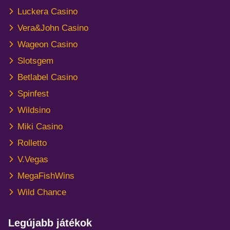
Luckera Casino
Vera&John Casino
Wageon Casino
Slotsgem
Betlabel Casino
Spinfest
Wildsino
Miki Casino
Rolletto
V.Vegas
MegaFishWins
Wild Chance
Legújabb játékok