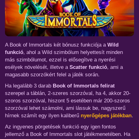
A Book of Immortals két bónusz funkciója a
Wild
funkció
, ahol a Wild szimbólum helyettesít minden
más szimbólumot, ezzel is elősegítve a nyerési
esélyek növelését, illetve a
Scatter funkció
, ami a
magasabb szorzókért felel a játék során.
Ha legalább 3 darab
Book of Immortals felirat
szerepel a táblán, 2-szeres szorzóval, ha 4, akkor 20-
szoros szorzóval, hiszont 5 esetében már 200-szoros
szorzóval lehet számolni, ami lássuk be, nagyszerű
hírnek számít egy ilyen kaliberű
nyerőgépes játékban
.
Az ingyenes pörgetések funkció egy igen fontos
jellemző a Book of Immortals slot játékmenetében. Ha