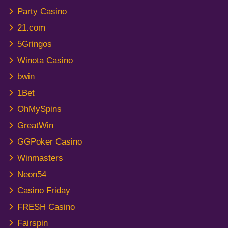
Party Casino
21.com
5Gringos
Winota Casino
bwin
1Bet
OhMySpins
GreatWin
GGPoker Casino
Winmasters
Neon54
Casino Friday
FRESH Casino
Fairspin