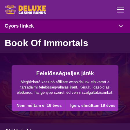
Me
Gyors linkek
Book Of Immortals
Felelősségteljes játék
Megbízható kaszinó affiliate weboldalunk elhivatott a
társadalmi felelősségvállalás iránt. Kérjük, igazold az
életkorod, ha igénybe szeretnéd venni szolgáltatásainkat.
Nem múltam el 18 éves
Igen, elmúltam 18 éves