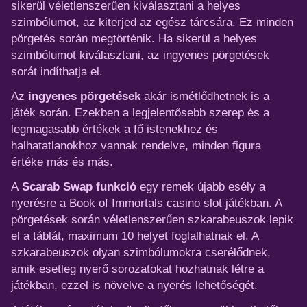
sikerül véletlenszerűen kiválasztani a helyes
szimbólumot, az kiterjed az egész tárcsára. Ez minden
pörgetés során megtörténik. Ha sikerül a helyes
szimbólumot kiválasztani, az ingyenes pörgetések
sorát indíthatja el.
Az
ingyenes pörgetések
akár ismétlődhetnek is a
játék során. Ezekben a legjelentősebb szerep és a
legmagasabb értékek a fő istenekhez és
halhatatlanokhoz vannak rendelve, minden figura
értéke más és más.
A
Scarab Swap funkció
egy remek újabb esély a
nyerésre a Book of Immortals casino slot játékban. A
pörgetések során véletlenszerűen szkarabeuszok lepik
el a táblát, maximum 10 helyet foglalhatnak el. A
szkarabeuszok olyan szimbólumokra cserélődnek,
amik esetleg nyerő sorozatokat hozhatnak létre a
játékban, ezzel is növelve a nyerés lehetőségét.