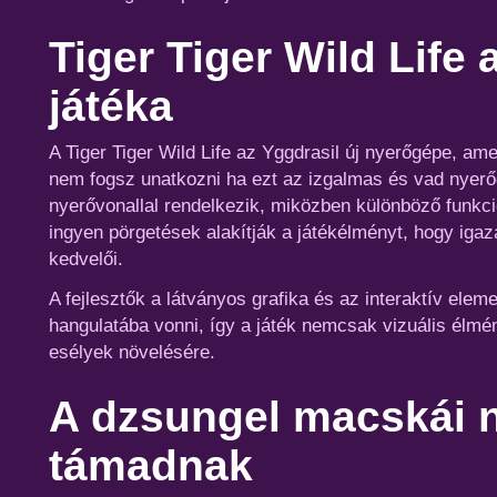
Tiger Tiger Wild Life
játéka
A Tiger Tiger Wild Life az Yggdrasil új nyerőgépe, am
nem fogsz unatkozni ha ezt az izgalmas és vad nyerőg
nyerővonallal rendelkezik, miközben különböző funkci
ingyen pörgetések alakítják a játékélményt, hogy iga
kedvelői.
A fejlesztők a látványos grafika és az interaktív ele
hangulatába vonni, így a játék nemcsak vizuális élmén
esélyek növelésére.
A dzsungel macskái 
támadnak