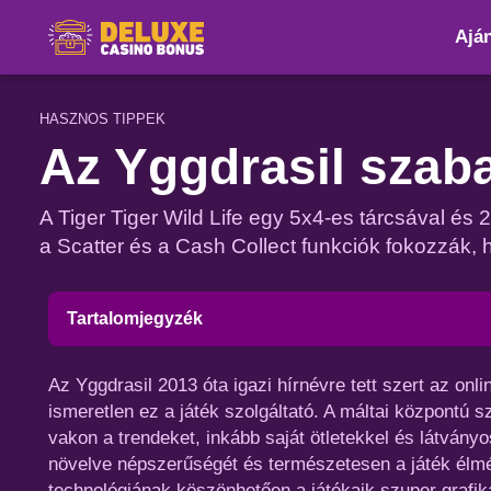
Aján
HASZNOS TIPPEK
Az Yggdrasil szab
A Tiger Tiger Wild Life egy 5x4-es tárcsával és 
a Scatter és a Cash Collect funkciók fokozzák, 
Tartalomjegyzék
Az Yggdrasil 2013 óta igazi hírnévre tett szert az on
ismeretlen ez a játék szolgáltató. A máltai központú sz
vakon a trendeket, inkább saját ötletekkel és látványo
növelve népszerűségét és természetesen a játék élmény
technológiának köszönhetően a játékaik szuper grafik