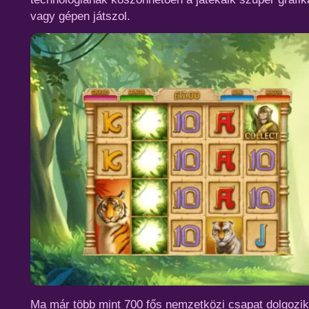
vagy gépen játszol.
Ma már több mint 700 fős nemzetközi csapat dolgozik 