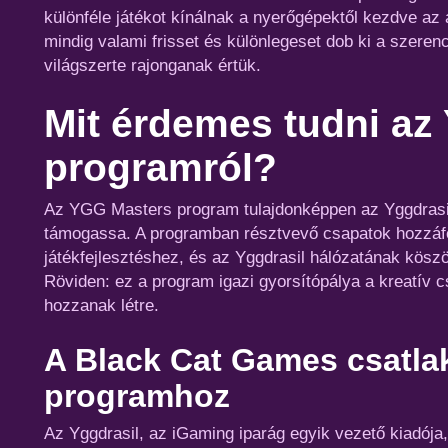
különféle játékot kínálnak a nyerőgépektől kezdve az 
mindig valami frisset és különlegeset dob ki a szerenc
világszerte rajonganak értük.
Mit érdemes tudni az
programról?
Az YGG Masters program tulajdonképpen az Yggdrasil m
támogassa. A programban résztvevő csapatok hozzáfér
játékfejlesztéshez, és az Yggdrasil hálózatának kösz
Röviden: ez a program igazi gyorsítópálya a kreatív c
hozzanak létre.
A Black Cat Games csatla
programhoz
Az Yggdrasil, az iGaming iparág egyik vezető kiadója