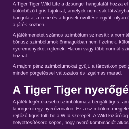
A Tiger Tiger Wild Life a dzsungel hangulatát hozza el
különböző tigris fajokkal, amelyek nemcsak látvány
hangulata, a zene és a tigrisek üvöltése együtt olyan
a játék közben.
A játékmenetet számos szimbólum színesíti: a normál
bónusz szimbólumok önmagukban nem fizetnek, különf
nyereményeket rejtenek. Három vagy több normál szimb
hozhat.
A majom pénz szimbólumokat gyűjt, a tárcsákon pedig 
minden pörgetéssel változatos és izgalmas marad.
A Tiger Tiger nyerőgé
A játék legértékesebb szimbóluma a bengáli tigris, amel
kipörgetni egy nyerővonalon. Ez a szimbólum megjelen
rejtőző tigris tölti be a Wild szerepét. A Wild kizáról
helyettesítésére képes, hogy nyerő kombinációt alkos