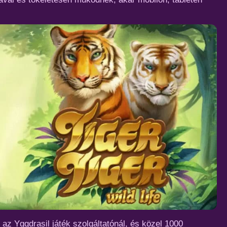
az Yggdrasil játék szolgáltatónál, és közel 1000