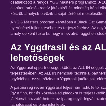
csatlakozott a rangos YGG Masters programhoz. A 20
alapított stúdió kreatív játékairól és minőség iránti e
készül, amelyek ötvözik a saját történet mesélésüket 
A YGG Masters program keretében a Black Cat Games a
nyerőgépei fejlesztéséhez és terjesztéséhez. Az együt
amely célként tűzte ki, hogy innovatív, független stúdió
Az Yggdrasil és az AL
lehetőségek
Az Yggdrasil új partnerséget kötött az ALL IN céggel, 
terjesztésében. Az ALL IN nemcsak technikai partnerk
ügyfeléhez, ezzel bővítve a Yggdrasil játékainak eléré
A partnerség révén Yggdrasil teljes harmadik féltől sz
így a finn, brit és közel-keleti piacokra is terjeszke
játékosai hozzáférhetnek az iparág egyik legváltozato
láthatóságát és piaci jelenlétét.