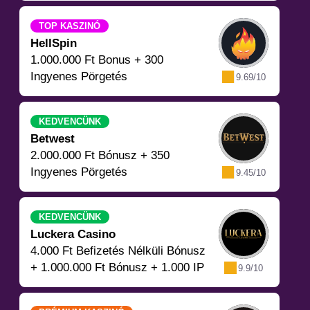
TOP KASZINÓ
HellSpin
1.000.000 Ft Bonus + 300
Ingyenes Pörgetés
9.69/10
KEDVENCÜNK
Betwest
2.000.000 Ft Bónusz + 350
Ingyenes Pörgetés
9.45/10
KEDVENCÜNK
Luckera Casino
4.000 Ft Befizetés Nélküli Bónusz
+ 1.000.000 Ft Bónusz + 1.000 IP
9.9/10