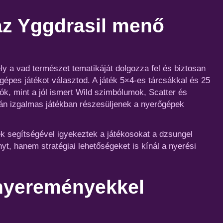
 az Yggdrasil menő
ely a vad természet tematikáját dolgozza fel és biztosan
épes játékot választod. A játék 5×4-es tárcsákkal és 25
ók, mint a jól ismert Wild szimbólumok, Scatter és
zán izgalmas játékban részesüljenek a nyerőgépek
mek segítségével igyekeztek a játékosokat a dzsungel
yt, hanem stratégiai lehetőségeket is kínál a nyerési
nyereményekkel