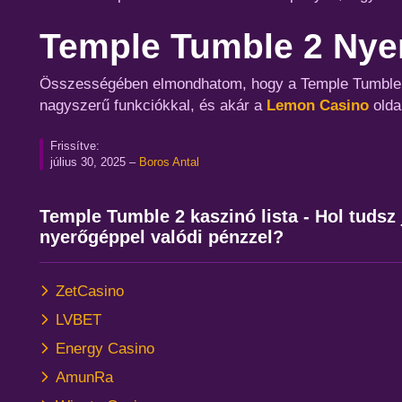
Temple Tumble 2 Ny
Összességében elmondhatom, hogy a Temple Tumble 
nagyszerű funkciókkal, és akár a
Lemon Casino
olda
Frissítve:
július 30, 2025
–
Boros Antal
Temple Tumble 2 kaszinó lista - Hol tudsz
nyerőgéppel valódi pénzzel?
ZetCasino
LVBET
Energy Casino
AmunRa