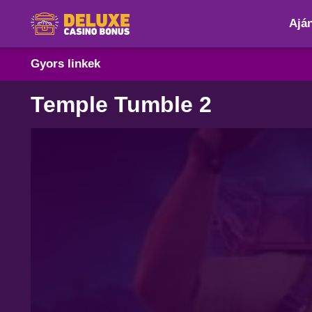
Aján
Gyors linkek
Temple Tumble 2