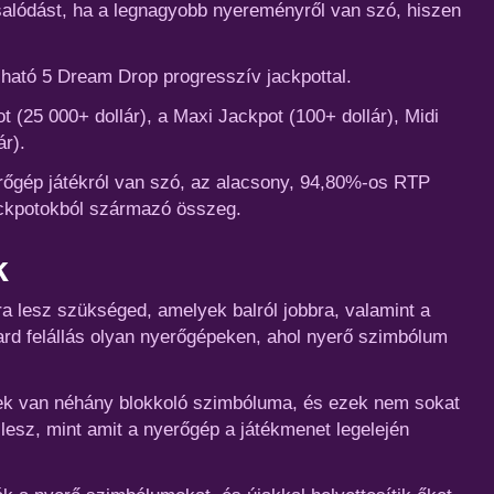
alódást, ha a legnagyobb nyereményről van szó, hiszen
ható 5 Dream Drop progresszív jackpottal.
 (25 000+ dollár), a Maxi Jackpot (100+ dollár), Midi
ár).
erőgép játékról van szó, az alacsony, 94,80%-os RTP
ackpotokból származó összeg.
k
 lesz szükséged, amelyek balról jobbra, valamint a
rd felállás olyan nyerőgépeken, ahol nyerő szimbólum
ek van néhány blokkoló szimbóluma, és ezek nem sokat
esz, mint amit a nyerőgép a játékmenet legelején