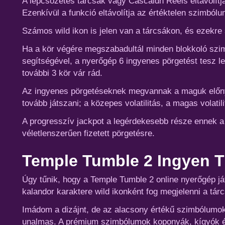
A lépcsőzetes tárcsák vagy Cascaidn Reels eltávolítjá
Ezenkívül a funkció eltávolítja az értéktelen szimból
Számos wild ikon is jelen van a tárcsákon, és ezekre
Ha a kör végére megszabadultál minden blokkoló szi
segítségével, a nyerőgép 6 ingyenes pörgetést tesz l
további 3 kör vár rád.
Az ingyenes pörgetéseknek megvannak a maguk előnyei
tovább játszani; a közepes volatilitás, a magas volatili
A progresszív jackpot a legérdekesebb része ennek a
véletlenszerűen fizetett pörgetésre.
Temple Tumble 2 Ingyen T
Úgy tűnik, hogy a Temple Tumble 2 online nyerőgép ját
kalandor karaktere wild ikonként fog megjelenni a tár
Imádom a dizájnt, de az alacsony értékű szimbólumok 
unalmas. A prémium szimbólumok koponyák, kígyók és