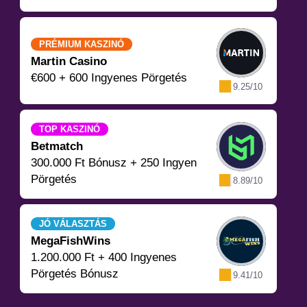
PRÉMIUM KASZINÓ
Martin Casino
€600 + 600 Ingyenes Pörgetés
9.25/10
TOP KASZINÓ
Betmatch
300.000 Ft Bónusz + 250 Ingyen
Pörgetés
8.89/10
JÓ VÁLASZTÁS
MegaFishWins
1.200.000 Ft + 400 Ingyenes
Pörgetés Bónusz
9.41/10