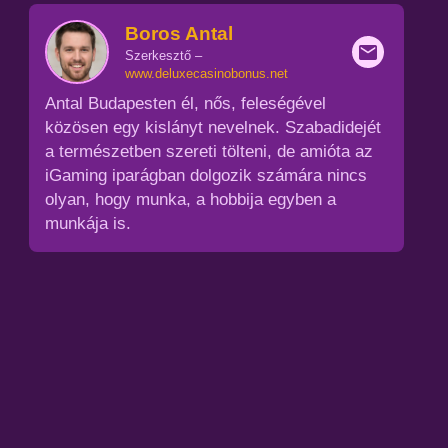
Boros Antal
Szerkesztő –
www.deluxecasinobonus.net
Antal Budapesten él, nős, feleségével
közösen egy kislányt nevelnek. Szabadidejét
a természetben szereti tölteni, de amióta az
iGaming iparágban dolgozik számára nincs
olyan, hogy munka, a hobbija egyben a
munkája is.