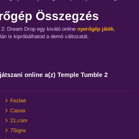
erőgép Összegzés
2: Dream Drop egy kiváló online
nyerőgép játék
,
lán is kipróbálhatod a demó változatát.
 játszani online a(z) Temple Tumble 2
Fezbet
Casoo
21.com
7Signs