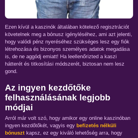
Ezen kívül a kaszinók általában kötelező regisztrációt
követelnek meg a bónusz igényléséhez, ami azt jelenti,
hogy valódi pénz nyeréséhez szükséges lesz egy fiók
létrehozása és bizonyos személyes adatok megadása
is, de ne aggódj emiatt! Ha leellenőrizted a kaszi
hátterét és titkosítási módszerét, biztosan nem lesz
gond.
Az ingyen kezdőtőke
felhasználásának legjobb
módjai
Arról már volt szó, hogy amikor egy online kaszinóban
ingyen kezdőtőkét, vagyis egy
befizetés nélküli
bónuszt
kapsz, ez egy kiváló lehetőség arra, hogy