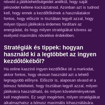
növeld a játéklehetőségeidet anélkül, hogy saját
pénzedet kellene kockáztatnod. Azonban azt is tudnod
kell, hogy ennek a kezdőtőkének a használatakor
fontos, hogy először is tisztában legyél azzal, hogy
milyen típusú játékokra érdemes fordítani az
energiádat, és hogy milyen stratégiákat kövess az
esélyeid maximális növelése érdekében.
Stratégiák és tippek: hogyan
használd ki a legtöbbet az ingyen
kezdőtőkéből?
Ha online kaszinó ingyen kezdőtőke üti a markodat,
akkor fontos, hogy okosan használd azt a lehető
legnagyobb előnyre. Először is, alaposan olvasd el a
bónusz feltételeit, hogy tisztában legyél azzal, milyen
játékokra használható, és milyen követelményeknek
kell megfelelni. Ez segít megérteni, milyen stratégiákat
alkalmazhatsz a bónusz maximális kihasználására.