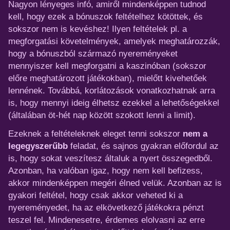
Nagyon lényeges infó, amiről mindenképpen tudnod
kell, hogy ezek a bónuszok feltételhez kötöttek, és
sokszor nem is kevéshez! Ilyen feltételek pl. a
megforgatási követelmények, amelyek meghatározzák,
hogy a bónuszból származó nyereményeket
mennyiszer kell megforgatni a kaszinóban (sokszor
előre meghatározott játékokban), mielőtt kivehetőek
lennének. Továbbá, korlátozások vonatkozhatnak arra
is, hogy mennyi ideig élhetsz ezekkel a lehetőségekkel
(általában öt-hét nap között szokott lenni a limit).
Ezeknek a feltételeknek eleget tenni sokszor
nem a
legegyszerűbb
feladat, és sajnos gyakran előfordul az
is, hogy sokat veszítesz általuk a nyert összegedből.
Azonban, ha valóban igaz, hogy nem kell befizess,
akkor mindenképpen megéri élned velük. Azonban az is
gyakori feltétel, hogy csak akkor veheted ki a
nyereményedet, ha az elkövetkező játékokra pénzt
teszel fel. Mindenesetre, érdemes elolvasni az erre