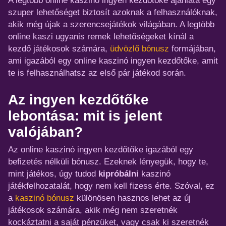
A legtöbb online kaszinó ingyen kezdőtőke ajánlata egy
szuper lehetőséget biztosít azoknak a felhasználóknak,
akik még újak a szerencsejátékok világában. A legtöbb
online kaszi ugyanis remek lehetőségeket kínál a
kezdő játékosok számára,
üdvözlő bónusz
formájában,
ami igazából egy online kaszinó ingyen kezdőtőke, amit
te is felhasználhatsz az első pár játékod során.
Az ingyen kezdőtőke
lebontása: mit is jelent
valójában?
Az online kaszinó ingyen kezdőtőke igazából egy
befizetés nélküli bónusz. Ezeknek lényegük, hogy te,
mint játékos, úgy tudod
kipróbálni
kaszinó
játékfelhozatalát, hogy nem kell fizess érte. Szóval, ez
a
kaszinó bónusz
különösen hasznos lehet az új
játékosok számára, akik még nem szeretnék
kockáztatni a saját pénzüket, vagy csak ki szeretnék