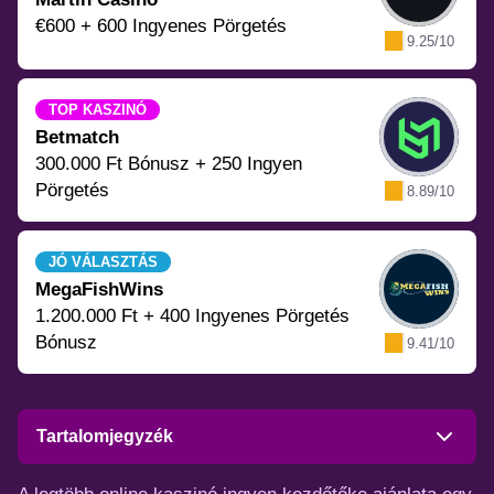
€600 + 600 Ingyenes Pörgetés
9.25/10
TOP KASZINÓ
Betmatch
300.000 Ft Bónusz + 250 Ingyen
Pörgetés
8.89/10
JÓ VÁLASZTÁS
MegaFishWins
1.200.000 Ft + 400 Ingyenes Pörgetés
Bónusz
9.41/10
Tartalomjegyzék