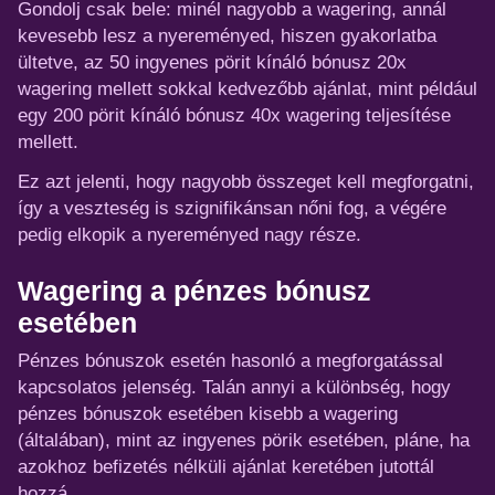
Gondolj csak bele: minél nagyobb a wagering, annál
kevesebb lesz a nyereményed, hiszen gyakorlatba
ültetve, az 50 ingyenes pörit kínáló bónusz 20x
wagering mellett sokkal kedvezőbb ajánlat, mint például
egy 200 pörit kínáló bónusz 40x wagering teljesítése
mellett.
Ez azt jelenti, hogy nagyobb összeget kell megforgatni,
így a veszteség is szignifikánsan nőni fog, a végére
pedig elkopik a nyereményed nagy része.
Wagering a pénzes bónusz
esetében
Pénzes bónuszok esetén hasonló a megforgatással
kapcsolatos jelenség. Talán annyi a különbség, hogy
pénzes bónuszok esetében kisebb a wagering
(általában), mint az ingyenes pörik esetében, pláne, ha
azokhoz befizetés nélküli ajánlat keretében jutottál
hozzá.