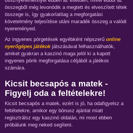
össznyereménnyel ebben az esetben, mivel ebből az
összegből még levonódik a megtett és elveszített tétek
összege is, így gyakorlatilag a megforgatási
követelmény teljesítése utáni maradék összeg a valódi
nyereményed.
Az ingyenes pörgetések egyébként népszerű
online
nyerőgépes játékok
játszásával felhasználhatók,
amiket gyakran a kaszinó maga jelöl ki a kapott
ingyenes pörik megforgatása céljából a játékos
számára.
Kicsit becsapós a matek -
Figyelj oda a feltételekre!
Kicsit becsapós a matek, ezért is jó, ha odafigyelsz a
feltételekre, amikor egy bónusz ajánlat miatt
regisztrálsz egy kaszinó oldalán, mi most ebben
próbálunk meg neked segíteni.