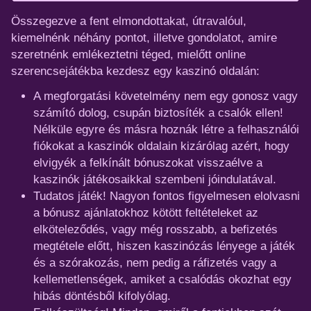
Összegezve a fent elmondottakat, útravalóul,
kiemelnénk néhány pontot, illetve gondolatot, amire
szeretnénk emlékeztetni téged, mielőtt online
szerencsejátékba kezdesz egy kaszinó oldalán:
A megforgatási követelmény nem egy gonosz vagy
számító dolog, csupán biztosíték a csalók ellen!
Nélküle egyre és másra hoznák létre a felhasználói
fiókokat a kaszinók oldalain kizárólag azért, hogy
elvigyék a felkínált bónuszokat visszaélve a
kaszinók játékosaikkal szembeni jóindulatával.
Tudatos játék! Nagyon fontos figyelmesen elolvasni
a bónusz ajánlatokhoz kötött feltételeket az
elköteleződés, vagy még rosszabb, a befizetés
megtétele előtt, hiszen kaszinózás lényege a játék
és a szórakozás, nem pedig a ráfizetés vagy a
kellemetlenségek, amiket a csalódás okozhat egy
hibás döntésből kifolyólag.