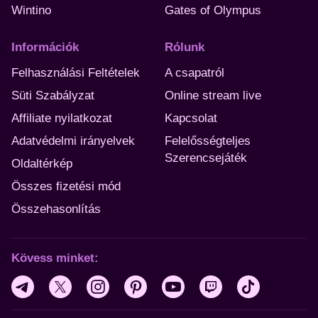
Wintino
Gates of Olympus
Információk
Rólunk
Felhasználási Feltételek
A csapatról
Süti Szabályzat
Online stream live
Affiliate nyilatkozat
Kapcsolat
Adatvédelmi irányelvek
Felelősségteljes
Szerencsejáték
Oldaltérkép
Összes fizetési mód
Összehasonlítás
Kövess minket:
Telegram
X
Instagram
Pinterest
YouTube
Twitch
Tik Tok