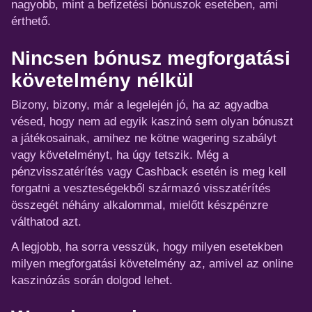
nagyobb, mint a befizetési bónuszok esetében, ami
érthető.
Nincsen bónusz megforgatási
követelmény nélkül
Bizony, bizony, már a legelején jó, ha az agyadba
vésed, hogy nem ad egyik kaszinó sem olyan bónuszt
a játékosainak, amihez ne kötne wagering szabályt
vagy követelményt, ha úgy tetszik. Még a
pénzvisszatérítés vagy Cashback esetén is meg kell
forgatni a veszteségekből származó visszatérítés
összegét néhány alkalommal, mielőtt készpénzre
válthatod azt.
A legjobb, ha sorra vesszük, hogy milyen esetekben
milyen megforgatási követelmény az, amivel az online
kaszinózás során dolgod lehet.