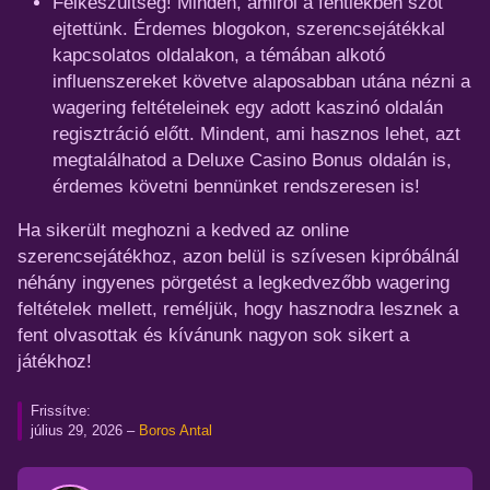
Felkészültség! Minden, amiről a fentiekben szót
ejtettünk. Érdemes blogokon, szerencsejátékkal
kapcsolatos oldalakon, a témában alkotó
influenszereket követve alaposabban utána nézni a
wagering feltételeinek egy adott kaszinó oldalán
regisztráció előtt. Mindent, ami hasznos lehet, azt
megtalálhatod a Deluxe Casino Bonus oldalán is,
érdemes követni bennünket rendszeresen is!
Ha sikerült meghozni a kedved az online
szerencsejátékhoz, azon belül is szívesen kipróbálnál
néhány ingyenes pörgetést a legkedvezőbb wagering
feltételek mellett, reméljük, hogy hasznodra lesznek a
fent olvasottak és kívánunk nagyon sok sikert a
játékhoz!
Frissítve:
július 29, 2026
–
Boros Antal