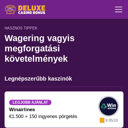
Me
HASZNOS TIPPEK
Wagering vagyis
megforgatási
követelmények
Legnépszerűbb kaszinók
LEGJOBB AJÁNLAT
Winairlines
€1.500 + 150 ingyenes pörgetés
9.05/10