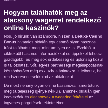
Hogyan találhatók meg az
alacsony wagerrel rendelkező
online kaszinók?
Nos, jó hírünk van számodra, hiszen a
Deluxe Casino
Bonus
hivatalos oldalán egy csomó olyan hasznos
írást találhatsz meg, mint amilyen ez is. Ezekből a
cikkekből hasznos információkkal és tippekkel lehetsz
gazdagabb, és még sok érdekesség és újdonság közül
is tallózhatsz. Sőt, egyes partnerségi megállapodásnak
köszönhetően még exkluzív ajánlatokra is lelhetsz, ha
rendszeresen csekkolod az oldalunkat.
De most néhány olyan online kaszinóval ismertetünk
meg (a teljesség igénye nélkül), amiknek oldalán igen
kedvezőek és
alacsonyak a wagering feltételei
az
ingyenes pörgetések tekintetében: