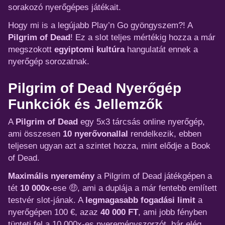
sorakozó nyerőgépes játékait.
Hogy mi is a legújabb Play’n Go gyöngyszem?! A
Pilgrim of Dead
! Ez a slot teljes mértékig hozza a már
megszokott
egyiptomi kultúra
hangulatát ennek a
nyerőgép sorozatnak.
Pilgrim of Dead Nyerőgép
Funkciók és Jellemzők
A
Pilgrim of Dead
egy 5x3 tárcsás online nyerőgép,
ami összesen
10 nyerővonallal
rendelkezik, ebben
teljesen ugyan azt a szintet hozza, mint elődje a Book
of Dead.
Maximális nyeremény
a Pilgrim of Dead játékgépen a
tét
10 000x
-ese 🤑, ami a duplája a már fentebb említett
testvér slot-jának. A
legmagasabb fogadási limit
a
nyerőgépen 100 €, azaz
40 000 FT
, ami jobb fényben
tünteti fel a 10 000x-es nyereményszorzót, bár elég