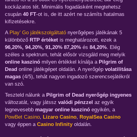
kockázatos tét. Minimális fogadásként megtehetsz
csupán
40 FT
-ot is, de itt azért ne számíts hatalmas
kifizetésekre.
A
Play’ Go játékszolgáltató
nyerőgépes játékának 5
különböző
RTP értéket
is meghatározott, ezek a
96,20%, 94,20%, 91,20% 87,20%
és
84,20%
. Elég
széles a spektrum, tehát elősör vizsgáld meg melyik
online kaszinó
milyen értékkel kínálja a
Pilgrim of
Dead
online játékgépet oldalán. A nyerőgép
volatilitása
magas
(4/5), tehát nagyon ingadozó szerencsejátékról
van szó.
Teszteld nálunk a
Pilgrim of Dead nyerőgép ingyenes
változatát, vagy játssz
valódi pénzzel
az egyik
legnevesebb
magyar online kaszinó
egyikén, a
PowBet Casino
,
Lizaro Casino
,
RoyalSea Casino
vagy éppen a
Casino Infinity
oldalán.