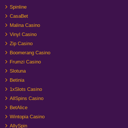
Spinline
CasaBet
Malina Casino
Vinyl Casino
Zip Casino
Boomerang Casino
Frumzi Casino
Slotuna
Betinia
1xSlots Casino
AllSpins Casino
BetAlice
Wintopia Casino
AllySpin