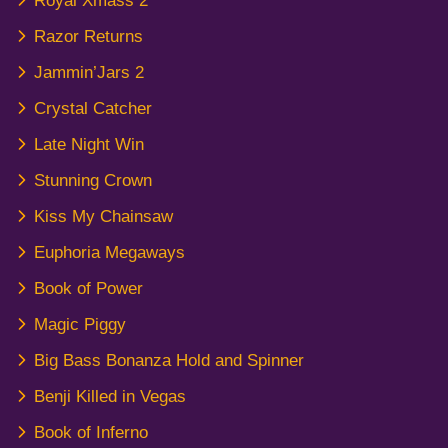
Royal Xmass 2
Razor Returns
Jammin’Jars 2
Crystal Catcher
Late Night Win
Stunning Crown
Kiss My Chainsaw
Euphoria Megaways
Book of Power
Magic Piggy
Big Bass Bonanza Hold and Spinner
Benji Killed in Vegas
Book of Inferno