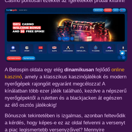
Casino pontosan ezekkel az ígéretekkel próbál kitűnni!
A Betospin oldala egy elég
dinamikusan
fejlődő
online
kaszinó
, amely a klasszikus kaszinójátékok és modern
nyerőgépek rajongóit egyaránt megcélozza! A
kínálatban több ezer játék található, kezdve a népszerű
nyerőgépektől a ruletten és a blackjacken át egészen
az élő osztós játékokig!
Bónuszok tekintetében is izgalmas, azonban feltevődik
a kérdés, hogy képes-e ez az oldal felvenni a versenyt
a piac legismertebb versenyzőivel? Mennyire