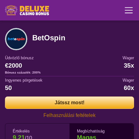
Me
BetOspin
Üdvözlő bónusz
Wager
€2000
35x
Bónusz százalék: 200%
Ingyenes pörgetések
Wager
50
60x
Játssz most!
Felhasználási feltételek
Értékelés
Megbízhatóság
9.21
Magas
/10