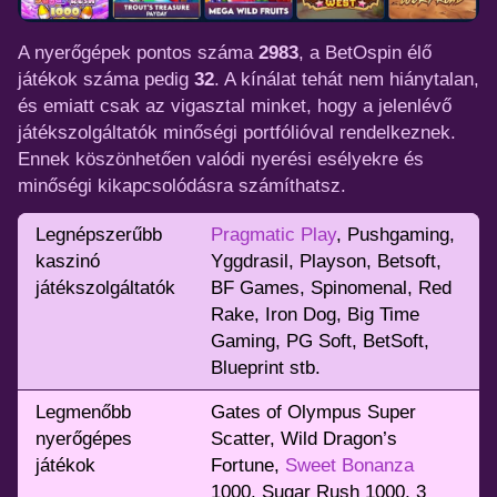
A nyerőgépek pontos száma
2983
, a BetOspin élő
játékok száma pedig
32
. A kínálat tehát nem hiánytalan,
és emiatt csak az vigasztal minket, hogy a jelenlévő
játékszolgáltatók minőségi portfólióval rendelkeznek.
Ennek köszönhetően valódi nyerési esélyekre és
minőségi kikapcsolódásra számíthatsz.
Legnépszerűbb
Pragmatic Play
, Pushgaming,
kaszinó
Yggdrasil, Playson, Betsoft,
játékszolgáltatók
BF Games, Spinomenal, Red
Rake, Iron Dog, Big Time
Gaming, PG Soft, BetSoft,
Blueprint stb.
Legmenőbb
Gates of Olympus Super
nyerőgépes
Scatter, Wild Dragon’s
játékok
Fortune,
Sweet Bonanza
1000, Sugar Rush 1000, 3