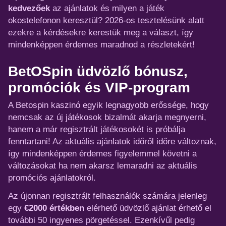
kedvezőek
az ajánlatok és milyen a játék
okostelefonon keresztül? 2026-os tesztelésünk alatt
ezekre a kérdésekre kerestük meg a választ, így
mindenképpen érdemes maradnod a részletekért!
BetOSpin üdvözlő bónusz,
promóciók és VIP-program
A Betospin kaszinó egyik legnagyobb erőssége, hogy
nemcsak az új játékosok bizalmát akarja megnyerni,
hanem a már regisztrált játékosokét is próbálja
fenntartani! Az aktuális ajánlatok időről időre változnak,
így mindenképpen érdemes figyelemmel követni a
változásokat ha nem akarsz lemaradni az aktuális
promóciós ajánlatokról.
Az újonnan regisztrált felhasználók számára jelenleg
egy
€2000 értékben
elérhető üdvözlő ajánlat érhető el
további 50 ingyenes pörgetéssel. Ezenkívűl pedig