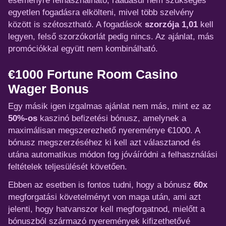
eseményre felhasználható, ráadásul nem szükséges
egyetlen fogadásra elkölteni, mivel több szelvény
között is szétosztható. A fogadások
szorzója 1,01
kell
legyen, felső szorzókorlát pedig nincs. Az ajánlat, más
promóciókkal együtt nem kombinálható.
€1000 Fortune Room Casino
Wager Bonus
Egy másik igen izgalmas ajánlat nem más, mint ez az
50%-os
kaszinó befizetési bónusz, amelynek a
maximálisan megszerezhető nyereménye €1000. A
bónusz megszerzéséhez ki kell azt választanod és
utána automatikus módon fog jóváíródni a felhasználási
feltételek teljesülését követően.
Ebben az esetben is fontos tudni, hogy a bónusz
60x
megforgatási követelményt von maga után, ami azt
jelenti, hogy hatvanszor kell megforgatnod, mielőtt a
bónuszból származó nyeremények kifizethetővé