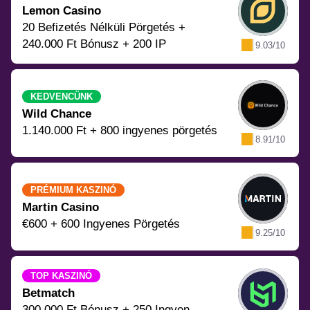
Lemon Casino
20 Befizetés Nélküli Pörgetés +
240.000 Ft Bónusz + 200 IP
9.03/10
KEDVENCÜNK
Wild Chance
1.140.000 Ft + 800 ingyenes pörgetés
8.91/10
PRÉMIUM KASZINÓ
Martin Casino
€600 + 600 Ingyenes Pörgetés
9.25/10
TOP KASZINÓ
Betmatch
300.000 Ft Bónusz + 250 Ingyen