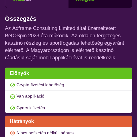
Összegzés
Az Adframe Consulting Limited által üzemeltetett
BetOSpin 2023 óta működik. Az oldalon fergeteges
kaszinó részleg és sportfogadás lehetőség egyaránt
elérhető. A Magyarországon is elérhető kaszinó
ráadásul saját mobil applikációval is rendelkezik.
Előnyök
Crypto fizetési lehetőség
Van applikáció
Gyors kifizetés
Hátrányok
Nincs befizetés nélküli bónusz