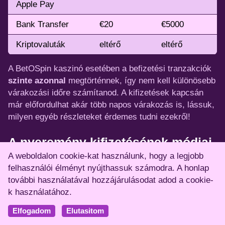
Apple Pay
Bank Transfer
€20
€5000
Kriptovaluták
eltérő
eltérő
A BetOSpin kaszinó esetében a befizetési tranzakciók
szinte azonnal
megtörténnek, így nem kell különösebb
várakozási időre számítanod. A kifizetések kapcsán
már előfordulhat akár több napos várakozás is, lássuk,
milyen egyéb részleteket érdemes tudni ezekről!
A nyeremény kifizetésének módjai
A weboldalon cookie-kat használunk, hogy a legjobb
A Bet o spin casino felületén érvényes működési elvek
felhasználói élményt nyújthassuk számodra. A honlap
szerint vannak bizonyos tranzakciós limitek. A
további használatával hozzájárulásodat adod a cookie-
minimum
kifizetés és
maximum
kifizetés
k használatához.
tranzakciónként kedvező összegeket határoz meg,
legyen szó a bankkártyás fizetési módokról vagy az e-
Elfogadom
Elutasitom
pénztárcákról.