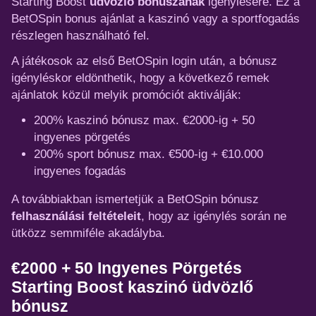
Starting Boost
üdvözlő bónuszának
igénylésére. Ez a
BetOSpin bonus ajánlat a kaszinó vagy a sportfogadás
részlegen használható fel.
A játékosok az első BetOSpin login után, a bónusz
igényléskor eldönthetik, hogy a következő remek
ajánlatok közül melyik promóciót aktiválják:
200% kaszinó bónusz max. €2000-ig + 50
ingyenes pörgetés
200% sport bónusz max. €500-ig + €10.000
ingyenes fogadás
A továbbiakban ismertetjük a BetOSpin bónusz
felhasználási feltételeit
, hogy az igénylés során ne
ütközz semmiféle akadályba.
€2000 + 50 Ingyenes Pörgetés
Starting Boost kaszinó üdvözlő
bónusz