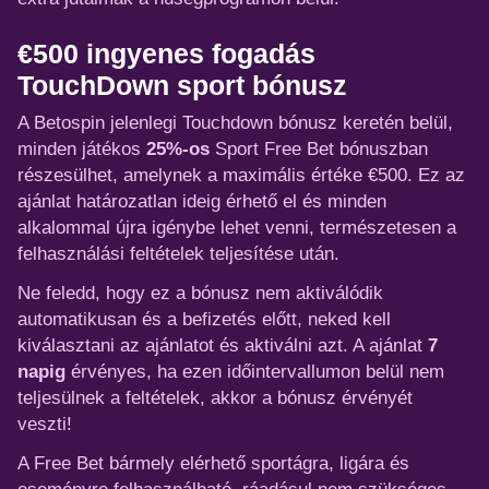
€500 ingyenes fogadás
TouchDown sport bónusz
A Betospin jelenlegi Touchdown bónusz keretén belül,
minden játékos
25%-os
Sport Free Bet bónuszban
részesülhet, amelynek a maximális értéke €500. Ez az
ajánlat határozatlan ideig érhető el és minden
alkalommal újra igénybe lehet venni, természetesen a
felhasználási feltételek teljesítése után.
Ne feledd, hogy ez a bónusz nem aktiválódik
automatikusan és a befizetés előtt, neked kell
kiválasztani az ajánlatot és aktiválni azt. A ajánlat
7
napig
érvényes, ha ezen időintervallumon belül nem
teljesülnek a feltételek, akkor a bónusz érvényét
veszti!
A Free Bet bármely elérhető sportágra, ligára és