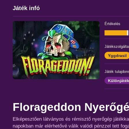
Játék infó
Értékelés
Játékszolgálta
Yggdrasil
Játék tulajdo
Különjáté
Florageddon Nyerőgé
Elképesztően látványos és rémisztő nyerőgép játékkal
napokban már elérhetővé válik valódi pénzzel tett fo