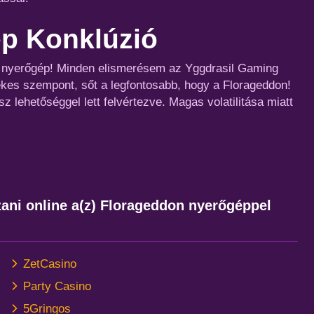
p Konklúzió
a nyerőgép! Minden elismerésem az Yggdrasil Gaming
kes szempont, sőt a legfontosabb, hogy a Florageddon!
lehetőséggel lett felvértezve. Magas volatilitása miatt
szani online a(z) Florageddon nyerőgéppel
ZetCasino
Party Casino
5Gringos