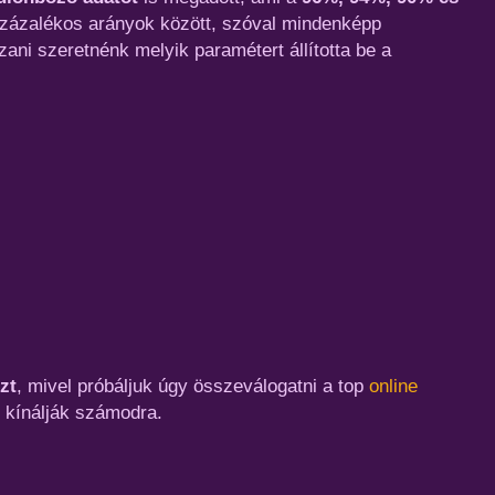
százalékos arányok között, szóval mindenképp
zani szeretnénk melyik paramétert állította be a
zt
, mivel próbáljuk úgy összeválogatni a top
online
 kínálják számodra.