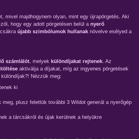
et, mivel majdhogynem olyan, mint egy újrapörgetés. Aki
zól, hogy egy adott pörgetésen belül a
nyerő
árcsákra
újabb szimbólumok hullanak
növelve esélyed a
lő számlálót
, melyek
különdíjakat rejtenek
. Az
töltése
aktiválja a díjakat, míg az ingyenes pörgetések
a különdíjak?! Nézzük meg:
tenek ki
k meg, plusz felettük további 3 Wildot generál a nyerőgép
nek a tárcsákról és újak kerülnek a helyükre