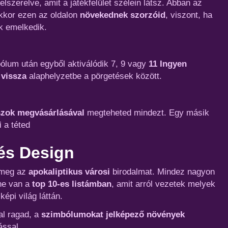
felszerelve, amit a játékfelület szélein látsz. Abban az
akkor ezen az oldalon
növekednek szorzóid
, viszont, ha
k emelkedik.
lum után egyből aktiválódik 7, 9 vagy
11 Ingyen
 vissza
alaphelyzetbe a pörgetések között.
zok megvásárlásával
megteheted mindezt. Egy másik
i
a téted
és Design
 meg az
apokaliptikus városi
birodalmat. Mindez nagyon
ne van a
top 10-es listámban
, amit arról vezetek melyek
épi világ láttán.
al ragad, a
szimbólumokat jelképező növények
ással.