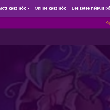
lott kaszinók
Online kaszinók
Befizetés nélküli b
Ki