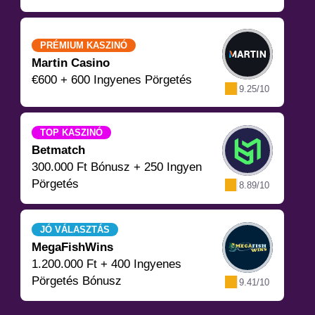
PRÉMIUM KASZINÓ
Martin Casino
€600 + 600 Ingyenes Pörgetés
9.25/10
TOP KASZINÓ
Betmatch
300.000 Ft Bónusz + 250 Ingyen
Pörgetés
8.89/10
JÓ VÁLASZTÁS
MegaFishWins
1.200.000 Ft + 400 Ingyenes
Pörgetés Bónusz
9.41/10