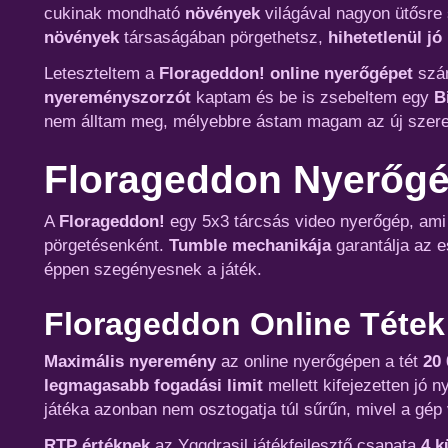
cukinak mondható
növények
világával nagyon ütősre 
növények
társaságában pörgethetsz,
hihetetlenül jó
Leteszteltem a
Florageddon! online nyerőgépet
szám
nyereményszorzót
kaptam és be is zsebeltem egy
B
nem álltam meg, mélyebbre ástam magam az új szere
Florageddon Nyerőgé
A
Florageddon!
egy 5x3 tárcsás video nyerőgép, am
pörgetésenként.
Tumble mechanikája
garantálja az 
éppen szegényesnek a játék.
Florageddon Online Téte
Maximális nyeremény
az online nyerőgépen a tét
20
legmagasabb fogadási limit
mellett kifejezetten jó
játéka azonban nem osztogatja túl sűrűn, mivel a gép
RTP értéknek
az Yggdrasil játékfejlesztő csapata
4 k