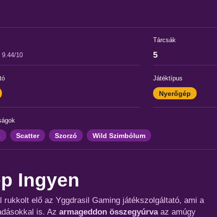
Tárcsák
5
9.44/10
tó
Játéktípus
Nyerőgép
nságok
k
Scatter
Szorzó
Wild Szimbólum
p Ingyen
 rukkolt elő az Yggdrasil Gaming játékszolgáltató, ami a
gadásokkal is. Az
armageddon összegyúrva
az amúgy