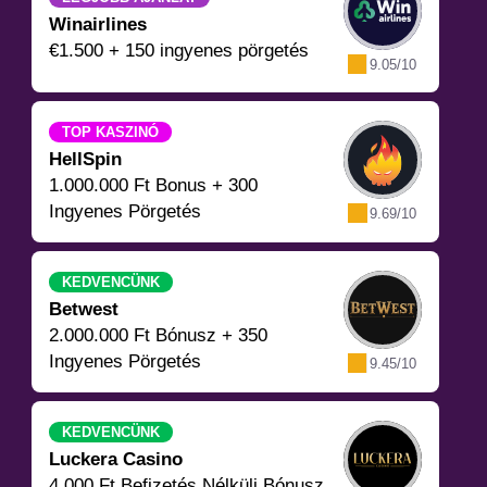
Winairlines
€1.500 + 150 ingyenes pörgetés
9.05/10
TOP KASZINÓ
HellSpin
1.000.000 Ft Bonus + 300
Ingyenes Pörgetés
9.69/10
KEDVENCÜNK
Betwest
2.000.000 Ft Bónusz + 350
Ingyenes Pörgetés
9.45/10
KEDVENCÜNK
Luckera Casino
4.000 Ft Befizetés Nélküli Bónusz