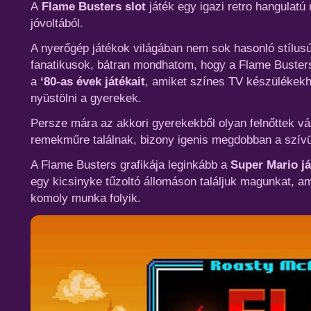
A
Flame Busters slot
játék egy igazi retro hangula
jóvoltából.
A nyerőgép játékok világában nem sok hasonló stílusú 
fanatikusok, bátran mondhatom, hogy a Flame Buster
a
‘80-as évek játékait
, amiket színes TV készülékekh
nyüstölni a gyerekek.
Persze mára az akkori gyerekekből olyan felnőttek vál
remekműre találnak, bizony igenis megdobban a szív
A Flame Busters grafikája leginkább a
Super Mario já
egy kicsinyke tűzoltó állomáson találjuk magunkat, am
komoly munka folyik.