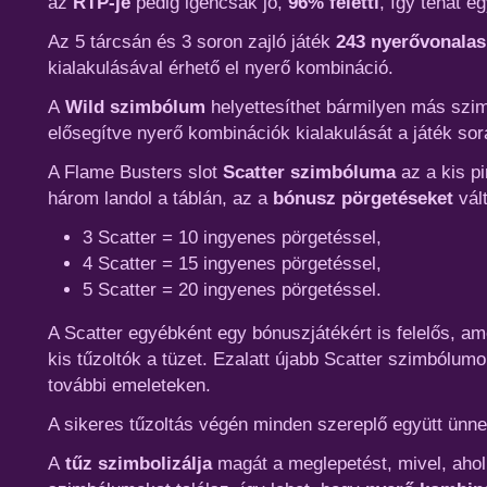
az
RTP-je
pedig igencsak jó,
96% feletti
, így tehát e
Az 5 tárcsán és 3 soron zajló játék
243 nyerővonalas
kialakulásával érhető el nyerő kombináció.
A
Wild szimbólum
helyettesíthet bármilyen más szim
elősegítve nyerő kombinációk kialakulását a játék sor
A Flame Busters slot
Scatter szimbóluma
az a kis pi
három landol a táblán, az a
bónusz pörgetéseket
vált
3 Scatter = 10 ingyenes pörgetéssel,
4 Scatter = 15 ingyenes pörgetéssel,
5 Scatter = 20 ingyenes pörgetéssel.
A Scatter egyébként egy bónuszjátékért is felelős, a
kis tűzoltók a tüzet. Ezalatt újabb Scatter szimbólum
további emeleteken.
A sikeres tűzoltás végén minden szereplő együtt ünne
A
tűz szimbolizálja
magát a meglepetést, mivel, ahol k