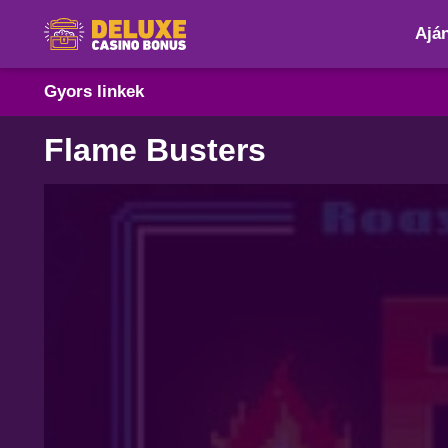
Aján
Gyors linkek
Flame Busters