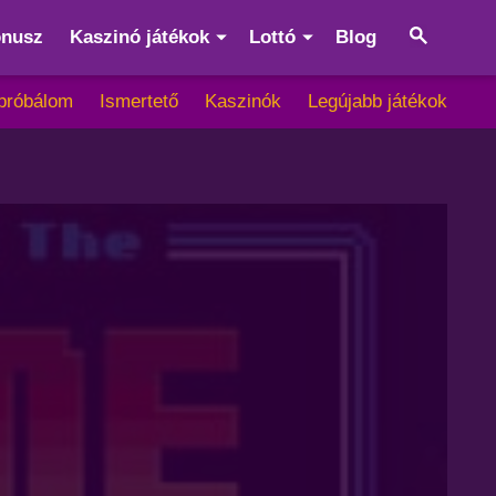
ónusz
Kaszinó játékok
Lottó
Blog
próbálom
Ismertető
Kaszinók
Legújabb játékok