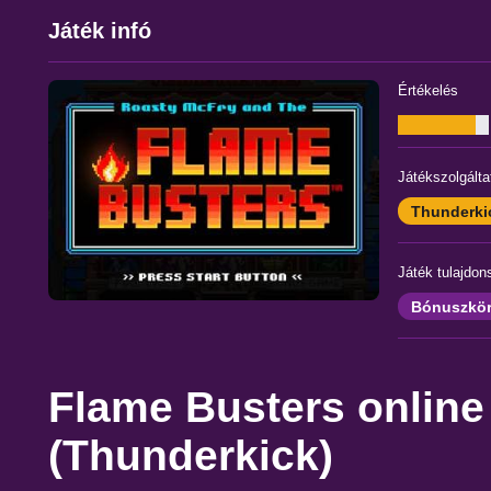
Játék infó
Értékelés
Játékszolgálta
Thunderki
Játék tulajdo
Bónuszkö
Flame Busters online
(Thunderkick)