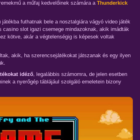
tú remekmű a műfaj kedvelőinek számára a
Thunderkick
játékba futhatnak bele a nosztalgiára vágyó video játék
s casino slot igazi csemege mindazoknak, akik imádták
ez kötve, akár a végtelenségig is képesek voltak
tak, akik, ha szerencsejátékokat játszanak és egy ilyen
ük.
tékokat idéző
, legalábbis számomra, de jelen esetben
inek a nyerőgép táblájául szolgáló emeletein bizony