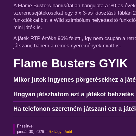
A Flame Busters hamisítatlan hangulata a ‘80-as évek 
szerencsejátékosokat egy 5 x 3-as kiosztású táblán 2
funkciókkal bír, a Wild szimbólum helyettesítő funkciója
mini játék is.
A játék RTP értéke 96% feletti, így nem csupán a retr
játszani, hanem a remek nyeremények miatt is.
Flame Busters GYIK
Mikor jutok ingyenes pörgetésekhez a ját
Hogyan játszhatom ezt a játékot befizetés
Ha telefonon szeretném játszani ezt a ját
Frissítve:
január 30, 2026
–
Szilágyi Judit