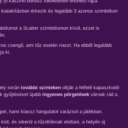
gy jó kaszinó bónusz tökéletesen ellőhető rajta.
kialakításban érkezik és legalább 3 azonos szimbólum
bólumot a Scatter szimbólumon kívül, ezzel is
án.
ros csengő, ami tűz esetén riaszt. Ha ebből legalább
ja ki.
mely során
további szinteken
oltják a felfelé kapaszkodó
ok gyűjtésével újabb
ingyenes pörgetések
várnak rád a
pel, hami klassz hangulatot varázsol a játékban.
iüt, és sikerül a tűzoltóknak eloltani, a helyén új