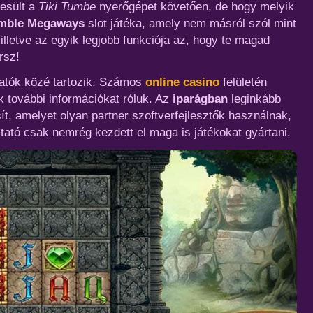
esült a
Tiki Tumbe
nyerőgépet követően, de hogy melyik
mble Megaways
slot játéka, amely nem másról szól mint
lletve az egyik legjobb funkciója az, hogy te magad
arsz!
tatók közé tartozik. Számos
online casino
felületén
ok további információkat róluk. Az
iparágban
leginkább
osít, amelyet olyan partner szoftverfejlesztők használnak,
tató csak nemrég kezdett el maga is játékokat gyártani.