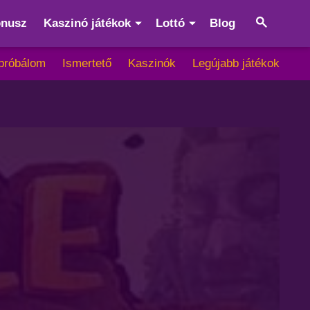
ónusz
Kaszinó játékok
Lottó
Blog
próbálom
Ismertető
Kaszinók
Legújabb játékok