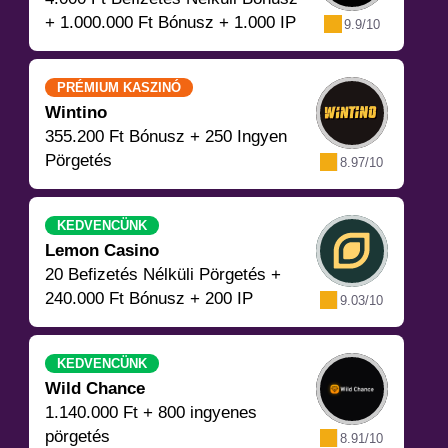
+ 1.000.000 Ft Bónusz + 1.000 IP
9.9/10
PRÉMIUM KASZINÓ
Wintino
355.200 Ft Bónusz + 250 Ingyen
Pörgetés
8.97/10
KEDVENCÜNK
Lemon Casino
20 Befizetés Nélküli Pörgetés +
240.000 Ft Bónusz + 200 IP
9.03/10
KEDVENCÜNK
Wild Chance
1.140.000 Ft + 800 ingyenes
pörgetés
8.91/10