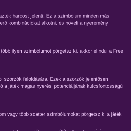
zték harcost jelenti. Ez a szimbólum minden más
yerő kombinációkat alkotni, és növeli a nyeremény
öbb ilyen szimbólumot pörgetsz ki, akkor elindul a Free
i szorzók feloldására. Ezek a szorzók jelentősen
ó a játék magas nyerési potenciáljának kulcsfontosságú
rom vagy több scatter szimbólumokat pörgetsz ki a játék
.