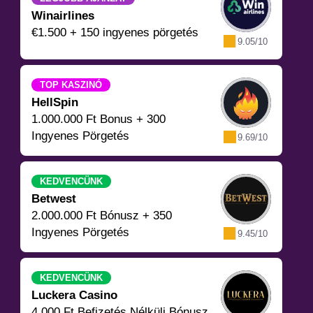
Winairlines
€1.500 + 150 ingyenes pörgetés
9.05/10
TOP KASZINÓ
HellSpin
1.000.000 Ft Bonus + 300
Ingyenes Pörgetés
9.69/10
KEDVENCÜNK
Betwest
2.000.000 Ft Bónusz + 350
Ingyenes Pörgetés
9.45/10
KEDVENCÜNK
Luckera Casino
4.000 Ft Befizetés Nélküli Bónusz