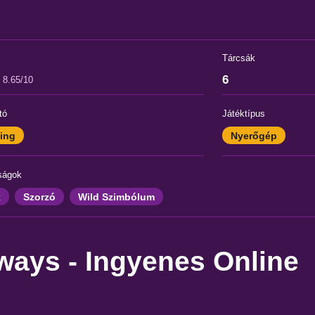
Tárcsák
6
8.65/10
tó
Játéktípus
ing
Nyerőgép
nságok
k
Szorzó
Wild Szimbólum
ays - Ingyenes Online