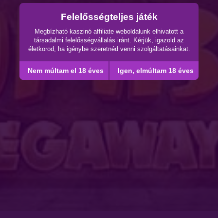
Felelősségteljes játék
Megbízható kaszinó affiliate weboldalunk elhivatott a
társadalmi felelősségvállalás iránt. Kérjük, igazold az
életkorod, ha igénybe szeretnéd venni szolgáltatásainkat.
Nem múltam el 18 éves
Igen, elmúltam 18 éves