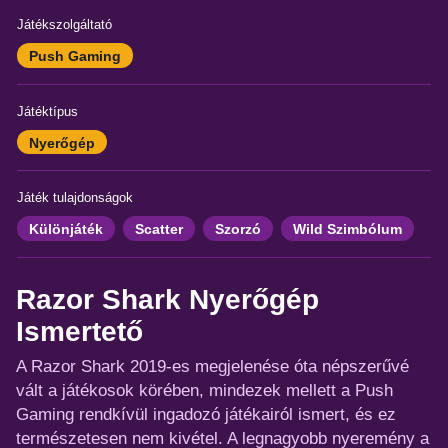
Játékszolgáltató
Push Gaming
Játéktípus
Nyerőgép
Játék tulajdonságok
Különjáték
Scatter
Szorzó
Wild Szimbólum
Razor Shark Nyerőgép
Ismertető
A Razor Shark 2019-es megjelenése óta népszerűvé
vált a játékosok körében, mindezek mellett a Push
Gaming rendkívül ingadozó játékairól ismert, és ez
természetesen nem kivétel. A legnagyobb nyeremény a