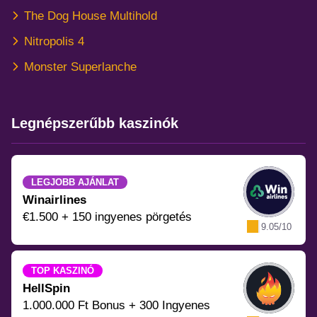
The Dog House Multihold
Nitropolis 4
Monster Superlanche
Legnépszerűbb kaszinók
LEGJOBB AJÁNLAT
Winairlines
€1.500 + 150 ingyenes pörgetés
9.05/10
TOP KASZINÓ
HellSpin
1.000.000 Ft Bonus + 300 Ingyenes