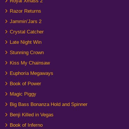
Royal Xmass 2
Razor Returns
Jammin’Jars 2
Crystal Catcher
Late Night Win
Stunning Crown
Kiss My Chainsaw
Euphoria Megaways
Book of Power
Magic Piggy
Big Bass Bonanza Hold and Spinner
Benji Killed in Vegas
Book of Inferno