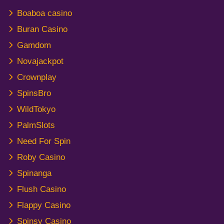
Boaboa casino
Buran Casino
Gamdom
Novajackpot
Crownplay
SpinsBro
WildTokyo
PalmSlots
Need For Spin
Roby Casino
Spinanga
Flush Casino
Flappy Casino
Spinsy Casino