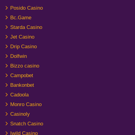
Posido Casino
Bc.Game
Starda Casino
Jet Casino
Drip Casino
Dolfwin
Bizzo casino
Campobet
Bankonbet
Cadoola
Monro Casino
Casinoly
Snatch Casino
Iwild Casino