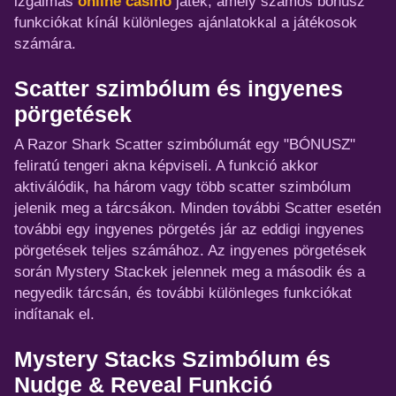
izgalmas
online casino
játék, amely számos bónusz
funkciókat kínál különleges ajánlatokkal a játékosok
számára.
Scatter szimbólum és ingyenes
pörgetések
A Razor Shark Scatter szimbólumát egy "BÓNUSZ"
feliratú tengeri akna képviseli. A funkció akkor
aktiválódik, ha három vagy több scatter szimbólum
jelenik meg a tárcsákon. Minden további Scatter esetén
további egy ingyenes pörgetés jár az eddigi ingyenes
pörgetések teljes számához. Az ingyenes pörgetések
során Mystery Stackek jelennek meg a második és a
negyedik tárcsán, és további különleges funkciókat
indítanak el.
Mystery Stacks Szimbólum és
Nudge & Reveal Funkció