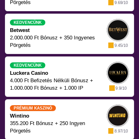
Pörgetés
9.69/10
KEDVENCÜNK
Betwest
2.000.000 Ft Bónusz + 350 Ingyenes
Pörgetés
9.45/10
KEDVENCÜNK
Luckera Casino
4.000 Ft Befizetés Nélküli Bónusz +
1.000.000 Ft Bónusz + 1.000 IP
9.9/10
PRÉMIUM KASZINÓ
Wintino
355.200 Ft Bónusz + 250 Ingyen
Pörgetés
8.97/10