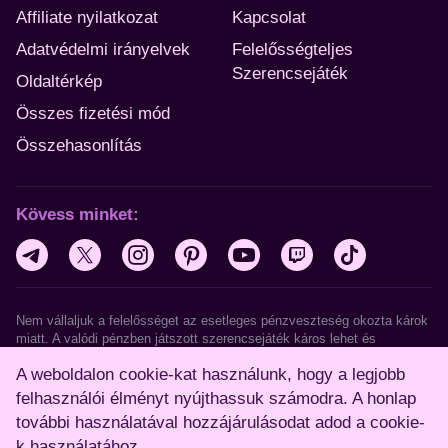
Affiliate nyilatkozat
Kapcsolat
Adatvédelmi irányelvek
Felelősségteljes
Szerencsejáték
Oldaltérkép
Összes fizetési mód
Összehasonlítás
Kövess minket:
Telegram
X
Instagram
Pinterest
YouTube
Twitch
Tik Tok
Nem vállaljuk a felelősséget az esetleges pénzveszteség okozta károk
miatt. A valódi pénzben játszott szerencsejáték káros lehet és
veszélyekkel járhat. Játék előtt vedd figyelembe az országod
A weboldalon cookie-kat használunk, hogy a legjobb
törvényeit, pénzügyi helyzetedet és tapasztalatod mértékét.
felhasználói élményt nyújthassuk számodra. A honlap
English
Polskie
Deutsch
Austria
Shqiptare
Slovenija
további használatával hozzájárulásodat adod a cookie-
k használatához.