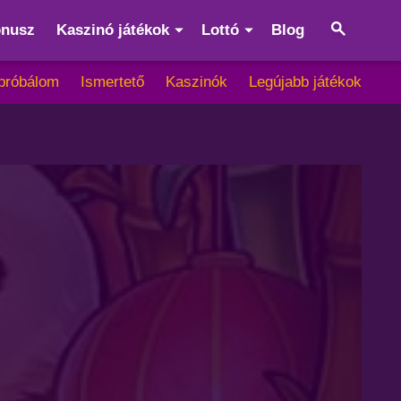
ónusz
Kaszinó játékok
Lottó
Blog
próbálom
Ismertető
Kaszinók
Legújabb játékok