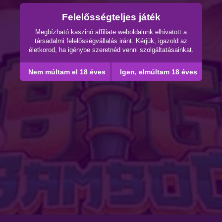
Felelősségteljes játék
Megbízható kaszinó affiliate weboldalunk elhivatott a
társadalmi felelősségvállalás iránt. Kérjük, igazold az
életkorod, ha igénybe szeretnéd venni szolgáltatásainkat.
Nem múltam el 18 éves
Igen, elmúltam 18 éves