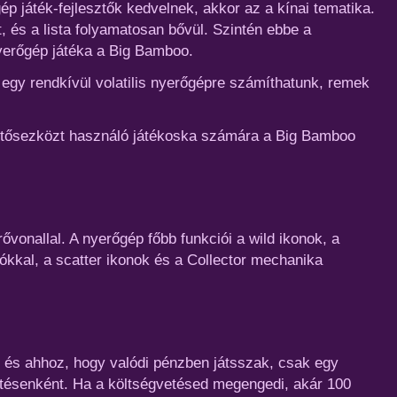
ép játék-fejlesztők kedvelnek, akkor az a kínai tematika.
 és a lista folyamatosan bővül. Szintén ebbe a
nyerőgép játéka a Big Bamboo.
 egy rendkívül volatilis nyerőgépre számíthatunk, remek
izetősezközt használó játékoska számára a Big Bamboo
vonallal. A nyerőgép főbb funkciói a wild ikonok, a
kkal, a scatter ikonok és a Collector mechanika
, és ahhoz, hogy valódi pénzben játsszak, csak egy
etésenként. Ha a költségvetésed megengedi, akár 100