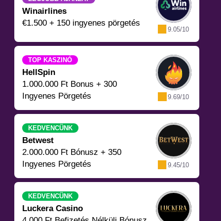
Winairlines
€1.500 + 150 ingyenes pörgetés
9.05/10
TOP KASZINÓ
HellSpin
1.000.000 Ft Bonus + 300
Ingyenes Pörgetés
9.69/10
KEDVENCÜNK
Betwest
2.000.000 Ft Bónusz + 350
Ingyenes Pörgetés
9.45/10
KEDVENCÜNK
Luckera Casino
4.000 Ft Befizetés Nélküli Bónusz