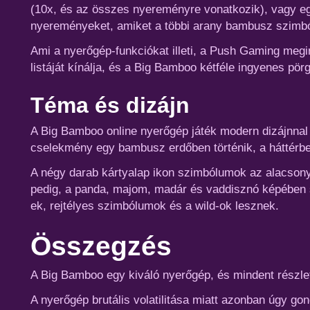
(10x, és az összes nyereményre vonatkozik), vagy egy
nyereményeket, amiket a többi arany bambusz szimbó
Ami a nyerőgép-funkciókat illeti, a Push Gaming megin
listáját kínálja, és a Big Bamboo kétféle ingyenes pör
Téma és dizájn
A Big Bamboo online nyerőgép játék modern dizájnnal 
cselekmény egy bambusz erdőben történik, a háttérb
A négy darab kártyalap ikon szimbólumok az alacsonya
pedig, a panda, majom, madár és vaddisznó képében s
ek, rejtélyes szimbólumok és a wild-ok lesznek.
Összegzés
A Big Bamboo egy kiváló nyerőgép, és mindent részle
A nyerőgép brutális volatilitása miatt azonban úgy g