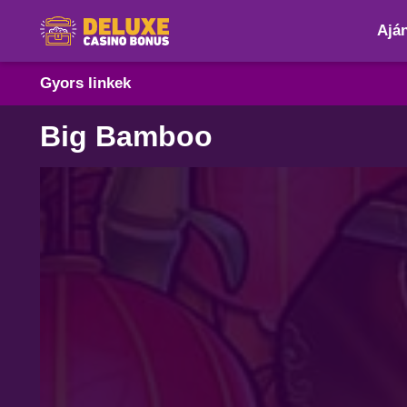
Aján
Gyors linkek
Big Bamboo