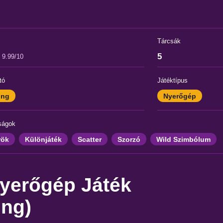
Tárcsák
5
9.99/10
tó
Játéktípus
ing
Nyerőgép
nságok
rök
Különjáték
Scatter
Szorzó
Wild Szimbólum
yerőgép Játék
ing)