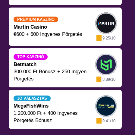
PRÉMIUM KASZINÓ
Martin Casino
€600 + 600 Ingyenes Pörgetés
9.25/10
TOP KASZINÓ
Betmatch
300.000 Ft Bónusz + 250 Ingyen
Pörgetés
8.89/10
JÓ VÁLASZTÁS
MegaFishWins
1.200.000 Ft + 400 Ingyenes
Pörgetés Bónusz
9.41/10