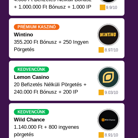
+ 1.000.000 Ft Bónusz + 1.000 IP
9.9/10
PRÉMIUM KASZINÓ
Wintino
355.200 Ft Bónusz + 250 Ingyen
Pörgetés
8.97/10
KEDVENCÜNK
Lemon Casino
20 Befizetés Nélküli Pörgetés +
240.000 Ft Bónusz + 200 IP
9.03/10
KEDVENCÜNK
Wild Chance
1.140.000 Ft + 800 ingyenes
pörgetés
8.91/10