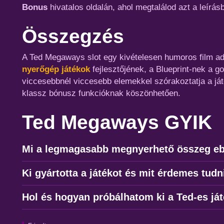
Bonus
hivatalos oldalán, ahol megtalálod azt a leírás
Összegzés
A Ted Megaways slot egy kivételesen humoros film ad
nyerőgép játékok
fejlesztőjének, a Blueprint-nek a 
viccesebbnél viccesebb elemekkel szórakoztatja a ját
klassz bónusz funkcióknak köszönhetően.
Ted Megaways GYIK
Mi a legmagasabb megnyerhető összeg eb
Ki gyártotta a játékot és mit érdemes tudni
Hol és hogyan próbálhatom ki a Ted-es ját