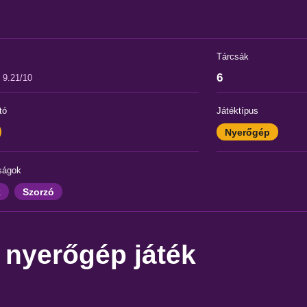
Tárcsák
6
9.21/10
tó
Játéktípus
Nyerőgép
nságok
k
Szorzó
 nyerőgép játék