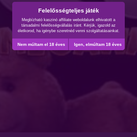
Felelősségteljes játék
Megbízható kaszinó affiliate weboldalunk elhivatott a
társadalmi felelősségvállalás iránt. Kérjük, igazold az
életkorod, ha igénybe szeretnéd venni szolgáltatásainkat.
Nem múltam el 18 éves
Igen, elmúltam 18 éves