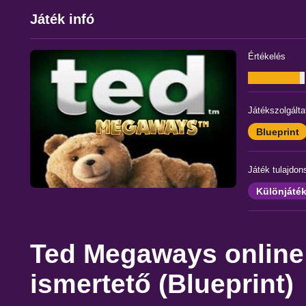
Játék infó
Értékelés
Játékszolgálta
Blueprint
Játék tulajdo
Különjáté
Ted Megaways online
ismertető (Blueprint)