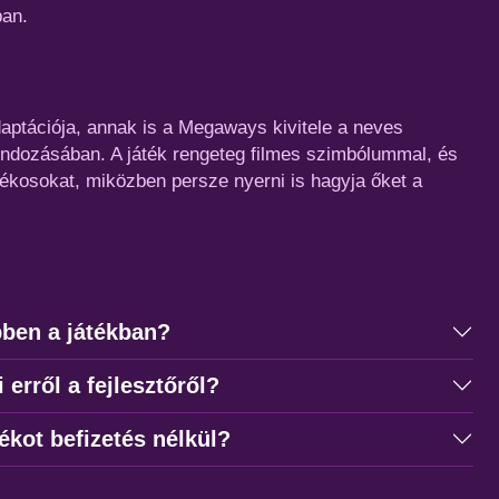
ban.
aptációja, annak is a Megaways kivitele a neves
gondozásában. A játék rengeteg filmes szimbólummal, és
ékosokat, miközben persze nyerni is hagyja őket a
ben a játékban?
 erről a fejlesztőről?
ékot befizetés nélkül?