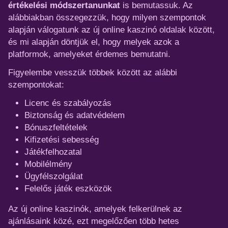
értékelési módszertanunkat
is bemutassuk. Az
alábbiakban összegezzük, hogy milyen szempontok
alapján válogatunk az új online kaszinó oldalak között,
és mi alapján döntjük el, hogy melyek azok a
platformok, amelyeket érdemes bemutatni.
Figyelembe vesszük többek között az alábbi
szempontokat:
Licenc és szabályozás
Biztonság és adatvédelem
Bónuszfeltételek
Kifizetési sebesség
Játékfelhozatal
Mobilélmény
Ügyfélszolgálat
Felelős játék eszközök
Az új online kaszinók, amelyek felkerülnek az
ajánlásaink közé, ezt megelőzően több hetes