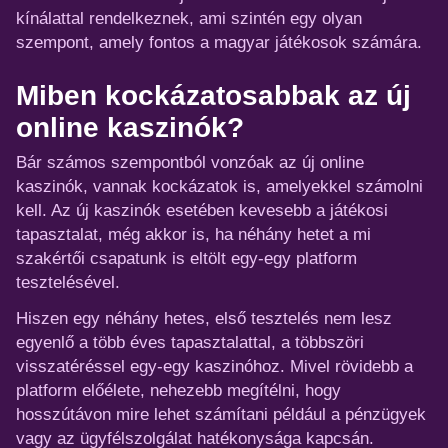
kínálattal rendelkeznek, ami szintén egy olyan
szempont, amely fontos a magyar játékosok számára.
Miben kockázatosabbak az új
online kaszinók?
Bár számos szempontból vonzóak az új online
kaszinók, vannak kockázatok is, amelyekkel számolni
kell. Az új kaszinók esetében kevesebb a játékosi
tapasztalat, még akkor is, ha néhány hetet a mi
szakértői csapatunk is eltölt egy-egy platform
tesztelésével.
Hiszen egy néhány hetes, első tesztelés nem lesz
egyenlő a több éves tapasztalattal, a többszöri
visszatéréssel egy-egy kaszinóhoz. Mivel rövidebb a
platform előélete, nehezebb megítélni, hogy
hosszútávon mire lehet számítani például a pénzügyek
vagy az ügyfélszolgálat hatékonysága kapcsán.