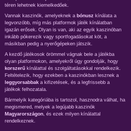
téren lehetnek kiemelkedőek.
Vannak kaszinók, amelyeknek a
bónusz
kínálata a
legvonzóbb, míg más platformok játék kínálatban
igazán erősek. Olyan is van, aki az egyik kaszinóban
inkább pókerezik vagy sportfogadásokat köt, a
másikban pedig a nyerőgépeken játszik.
A kezdő játékosok örömmel vágnak bele a játékba
olyan platformokon, amelyekről úgy gondolják, hogy
korszerű
kínálattal és szolgáltatásokkal rendelkezik.
Feltételezik, hogy ezekben a kaszinókban lesznek a
leggyorsabbak
a kifizetések, és a legfrissebb a
játékok felhozatala.
Bármelyik kategóriába is tartozol, hasznodra válhat, ha
megismered, melyek a legújabb kaszinók
Magyarországon
, és ezek milyen kínálattal
rendelkeznek.