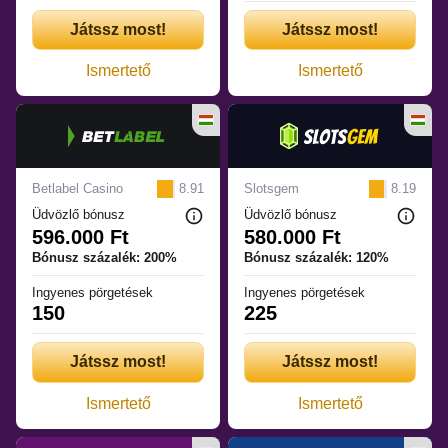
Játssz most!
Játssz most!
Ismertető
Ismertető
Betlabel Casino
8.91
Slotsgem
8.19
Üdvözlő bónusz
Üdvözlő bónusz
596.000 Ft
580.000 Ft
Bónusz százalék: 200%
Bónusz százalék: 120%
Ingyenes pörgetések
Ingyenes pörgetések
150
225
Játssz most!
Játssz most!
Ismertető
Ismertető