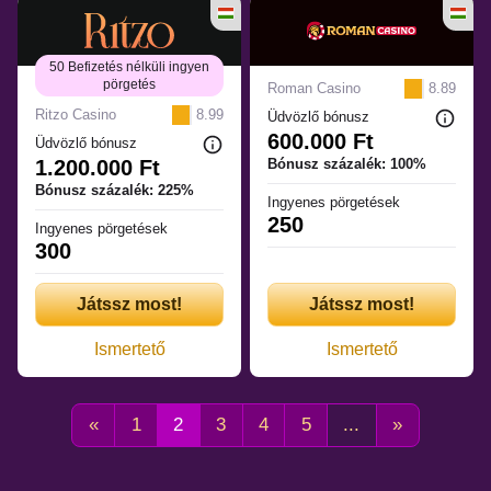
50 Befizetés nélküli ingyen
pörgetés
Roman Casino
8.89
Ritzo Casino
8.99
Üdvözlő bónusz
600.000 Ft
Üdvözlő bónusz
1.200.000 Ft
Bónusz százalék: 100%
Bónusz százalék: 225%
Ingyenes pörgetések
250
Ingyenes pörgetések
300
Játssz most!
Játssz most!
Ismertető
Ismertető
«
1
2
3
4
5
...
»