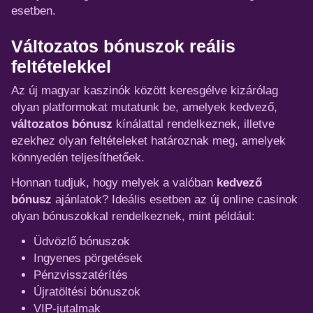
esetben.
Változatos bónuszok reális
feltételekkel
Az új magyar kaszinók között keresgélve kizárólag
olyan platformokat mutatunk be, amelyek kedvező,
változatos bónusz
kínálattal rendelkeznek, illetve
ezekhez olyan feltételeket határoznak meg, amelyek
könnyedén teljesíthetőek.
Honnan tudjuk, hogy melyek a valóban
kedvező
bónusz
ajánlatok? Ideális esetben az új online casinok
olyan bónuszokkal rendelkeznek, mint például:
Üdvözlő bónuszok
Ingyenes pörgetések
Pénzvisszatérítés
Újratöltési bónuszok
VIP-jutalmak