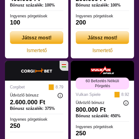
Bónusz százalék: 100%
Bónusz százalék: 100%
Ingyenes pörgetések
Ingyenes pörgetések
100
200
Játssz most!
Játssz most!
Ismertető
Ismertető
60 Befizetés Nélküli
Pörgetés
Corgibet
8.79
Vulkan Spiele
8.92
Üdvözlő bónusz
2.600.000 Ft
Üdvözlő bónusz
Bónusz százalék: 375%
800.000 Ft
Bónusz százalék: 450%
Ingyenes pörgetések
250
Ingyenes pörgetések
250