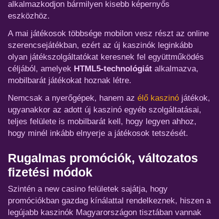
alkalmazkodjon bármilyen kisebb képernyős
eszközhöz.
A mai játékosok többsége mobilon vesz részt az online
szerencsejátékban, ezért az új kaszinók leginkább
olyan játékszolgáltatókat keresnek fel együttműködés
céljából, amelyek
HTML5-technológiát
alkalmazva,
mobilbarát játékokat hoznak létre.
Nemcsak a nyerőgépek, hanem az
élő kaszinó
játékok,
ugyanakkor az adott új kaszinó egyéb szolgáltatásai,
teljes felülete is mobilbarát kell, hogy legyen ahhoz,
hogy minél inkább elnyerje a játékosok tetszését.
Rugalmas promóciók, változatos
fizetési módok
Szintén a new casino felületek sajátja, hogy
promóciókban gazdag kínálattal rendelkeznek, hiszen a
legújabb kaszinók Magyarországon tisztában vannak