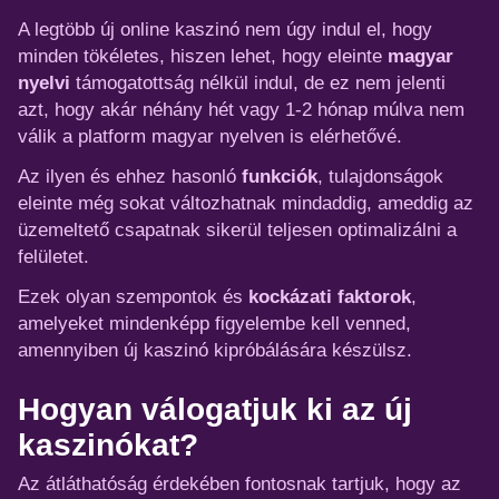
A legtöbb új online kaszinó nem úgy indul el, hogy
minden tökéletes, hiszen lehet, hogy eleinte
magyar
nyelvi
támogatottság nélkül indul, de ez nem jelenti
azt, hogy akár néhány hét vagy 1-2 hónap múlva nem
válik a platform magyar nyelven is elérhetővé.
Az ilyen és ehhez hasonló
funkciók
, tulajdonságok
eleinte még sokat változhatnak mindaddig, ameddig az
üzemeltető csapatnak sikerül teljesen optimalizálni a
felületet.
Ezek olyan szempontok és
kockázati faktorok
,
amelyeket mindenképp figyelembe kell venned,
amennyiben új kaszinó kipróbálására készülsz.
Hogyan válogatjuk ki az új
kaszinókat?
Az átláthatóság érdekében fontosnak tartjuk, hogy az