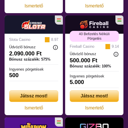
Ismertető
Ismertető
40 Befizetés Nélküli
Pörgetés
Slota Casino
8.97
Fireball Casino
9.14
Üdvözlő bónusz
2.090.000 Ft
Üdvözlő bónusz
Bónusz százalék: 575%
500.000 Ft
Bónusz százalék: 100%
Ingyenes pörgetések
500
Ingyenes pörgetések
5.000
Játssz most!
Játssz most!
Ismertető
Ismertető