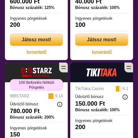
600.000 Ft
40.000 Ft
Bónusz százalék: 125%
Bónusz százalék: 100%
Ingyenes pörgetések
Ingyenes pörgetések
200
100
Játssz most!
Játssz most!
Ismertető
Ismertető
100 Befizetés Nélküli
Pörgetés
TikiTaka Casino
6.1
888STARZ
9.14
Üdvözlő bónusz
150.000 Ft
Üdvözlő bónusz
780.000 Ft
Bónusz százalék: 100%
Bónusz százalék: 200%
Ingyenes pörgetések
200
Ingyenes pörgetések
150