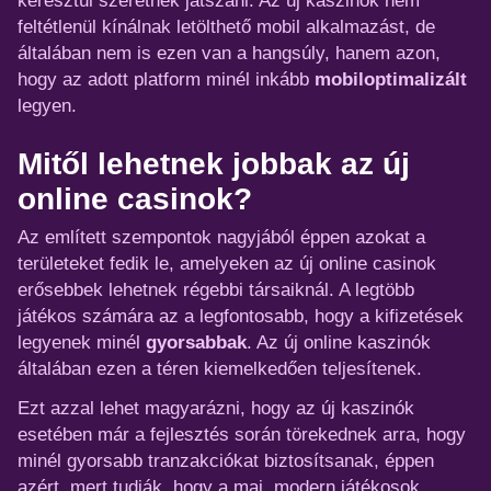
keresztül szeretnek játszani. Az új kaszinók nem
feltétlenül kínálnak letölthető mobil alkalmazást, de
általában nem is ezen van a hangsúly, hanem azon,
hogy az adott platform minél inkább
mobiloptimalizált
legyen.
Mitől lehetnek jobbak az új
online casinok?
Az említett szempontok nagyjából éppen azokat a
területeket fedik le, amelyeken az új online casinok
erősebbek lehetnek régebbi társaiknál. A legtöbb
játékos számára az a legfontosabb, hogy a kifizetések
legyenek minél
gyorsabbak
. Az új online kaszinók
általában ezen a téren kiemelkedően teljesítenek.
Ezt azzal lehet magyarázni, hogy az új kaszinók
esetében már a fejlesztés során törekednek arra, hogy
minél gyorsabb tranzakciókat biztosítsanak, éppen
azért, mert tudják, hogy a mai, modern játékosok