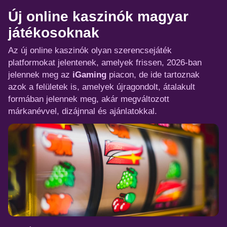
Új online kaszinók magyar
játékosoknak
Az új online kaszinók olyan szerencsejáték
platformokat jelentenek, amelyek frissen, 2026-ban
jelennek meg az
iGaming
piacon, de ide tartoznak
azok a felületek is, amelyek újragondolt, átalakult
formában jelennek meg, akár megváltozott
márkanévvel, dizájnnal és ajánlatokkal.