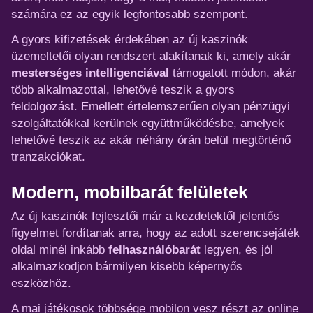
számára ez az egyik legfontosabb szempont.
A gyors kifizetések érdekében az új kaszinók
üzemeltetői olyan rendszert alakítanak ki, amely akár
mesterséges intelligenciával
támogatott módon, akár
több alkalmazottal, lehetővé teszik a gyors
feldolgozást. Emellett értelemszerűen olyan pénzügyi
szolgáltatókkal kerülnek együttműködésbe, amelyek
lehetővé teszik az akár néhány órán belül megtörténő
tranzakciókat.
Modern, mobilbarát felületek
Az új kaszinók fejlesztői már a kezdetektől jelentős
figyelmet fordítanak arra, hogy az adott szerencsejáték
oldal minél inkább
felhasználóbarát
legyen, és jól
alkalmazkodjon bármilyen kisebb képernyős
eszközhöz.
A mai játékosok többsége mobilon vesz részt az online