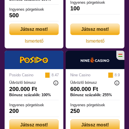
Ingyenes pörgetések
100
Ingyenes pörgetések
500
Játssz most!
Játssz most!
Ismertető
Ismertető
Posido Casino
8.47
Nine Casino
8.9
Üdvözlő bónusz
Üdvözlő bónusz
200.000 Ft
600.000 Ft
Bónusz százalék: 100%
Bónusz százalék: 255%
Ingyenes pörgetések
Ingyenes pörgetések
200
250
Játssz most!
Játssz most!