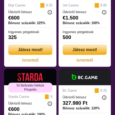
Drip Casino
8.25
Jet Casino
8.85
Üdvözlő bónusz
Üdvözlő bónusz
€600
€1.500
Bónusz százalék: 225%
Bónusz százalék: 100%
Ingyenes pörgetések
Ingyenes pörgetések
325
500
Játssz most!
Játssz most!
Ismertető
Ismertető
50 Befizetés Nélküli
Pörgetés
Bc.Game
8.25
Starda Casino
8
Üdvözlő bónusz
327.980 Ft
Üdvözlő bónusz
€600
Bónusz százalék: 120%
Bónusz százalék: 100%