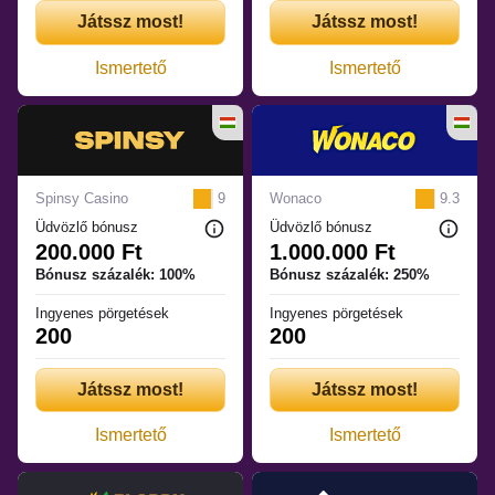
Játssz most!
Játssz most!
Ismertető
Ismertető
Spinsy Casino
9
Wonaco
9.3
Üdvözlő bónusz
Üdvözlő bónusz
200.000 Ft
1.000.000 Ft
Bónusz százalék: 100%
Bónusz százalék: 250%
Ingyenes pörgetések
Ingyenes pörgetések
200
200
Játssz most!
Játssz most!
Ismertető
Ismertető