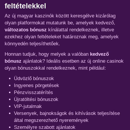
feltételekkel
Az új magyar kaszinók között keresgélve kizárólag
olyan platformokat mutatunk be, amelyek kedvező,
változatos bónusz
kínálattal rendelkeznek, illetve
ezekhez olyan feltételeket határoznak meg, amelyek
könnyedén teljesíthetőek.
Honnan tudjuk, hogy melyek a valóban
kedvező
bónusz
ajánlatok? Ideális esetben az új online casinok
olyan bónuszokkal rendelkeznek, mint például:
Üdvözlő bónuszok
Ingyenes pörgetések
Pénzvisszatérítés
Újratöltési bónuszok
VIP-jutalmak
Versenyek, bajnokságok és kihívások teljesítése
által megszerezhető nyeremények
Személyre szabott ajánlatok