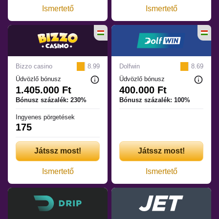
Ismertető
Ismertető
Bizzo casino
8.99
Dolfwin
8.69
Üdvözlő bónusz
Üdvözlő bónusz
1.405.000 Ft
400.000 Ft
Bónusz százalék: 230%
Bónusz százalék: 100%
Ingyenes pörgetések
175
Játssz most!
Játssz most!
Ismertető
Ismertető