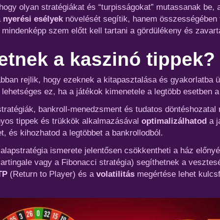
a, hogy olyan stratégiákat és “turpisságokat” mutassanak be
a
nyerési esélyek
növelését segítik, hanem összességében f
mindenképp szem előtt kell tartani a gördülékeny és zavart
etnek a kaszinó tippek?
ban rejlik, hogy ezeknek a kitapasztalása és gyakorlatba ül
 lehetséges ez, ha a játékok kimenetele a legtöbb esetben a
stratégiák, bankroll-menedzsment és tudatos döntéshozatal 
nyos tippek és trükkök alkalmazásával
optimalizálhatod
a 
, és kihozhatod a legtöbbet a bankrollodból.
alapstratégia ismerete jelentősen csökkentheti a ház előnyét
artingale vagy a Fibonacci stratégia) segíthetnek a vesztes
TP
(Return to Player) és a
volatilitás
megértése lehet kulcs