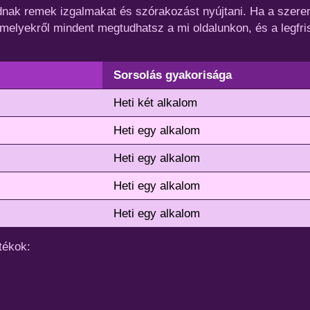
nak remek izgalmakat és szórakozást nyújtani. Ha a szeren
amelyekről mindent megtudhatsz a mi oldalunkon, és a legfr
Sorsolás gyakorisága
Heti két alkalom
Heti egy alkalom
Heti egy alkalom
Heti egy alkalom
Heti egy alkalom
tékok: