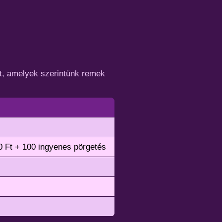
ót, amelyek szerintünk remek
0 Ft + 100 ingyenes pörgetés