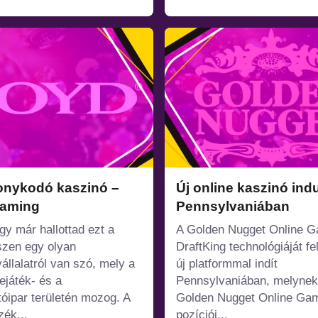
onykodó kaszinó –
Új online kaszinó indu
aming
Pennsylvaniában
gy már hallottad ezt a
A Golden Nugget Online G
szen egy olyan
DraftKing technológiáját f
állalatról van szó, mely a
új platformmal indít
ejáték- és a
Pennsylvaniában, melynek 
óipar területén mozog. A
Golden Nugget Online Ga
zék...
pozíciój...