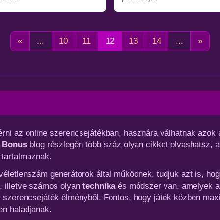
«
...
10
11
12
13
14
...
»
érni az online szerencsejátékban, hasznára válhatnak azok 
o Bonus
blog részlegén több száz olyan cikket olvashatsz,
 tartalmaznak.
véletlenszám generátorok által működnek, tudjuk azt is, ho
t, illetve számos olyan
technika
és módszer van, amelyek a 
 a szerencsejáték élményből. Fontos, hogy játék közben ma
en haladjanak.