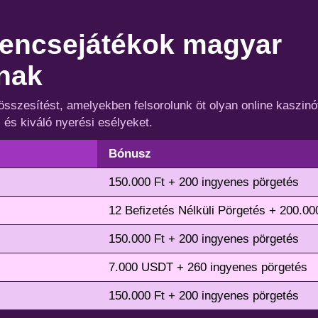
rencsejátékok magyar
nak
 összesítést, amelyekben felsorolunk öt olyan online kaszin
 és kiváló nyerési esélyeket.
Bónusz
150.000 Ft + 200 ingyenes pörgetés
12 Befizetés Nélküli Pörgetés + 200.00
150.000 Ft + 200 ingyenes pörgetés
7.000 USDT + 260 ingyenes pörgetés
150.000 Ft + 200 ingyenes pörgetés