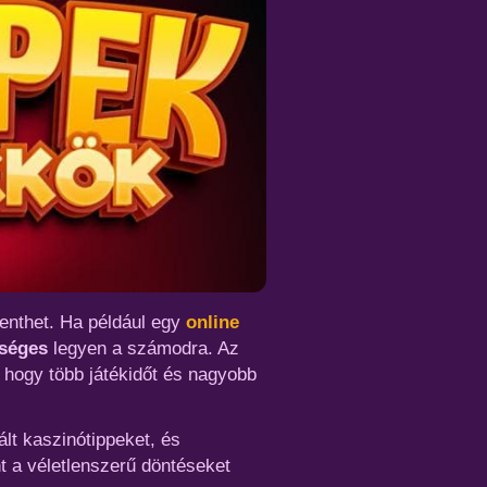
enthet. Ha például egy
online
eséges
legyen a számodra. Az
hogy több játékidőt és nagyobb
lt kaszinótippeket, és
t a véletlenszerű döntéseket