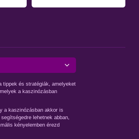
a tippek és stratégiák, amelyeket
 amelyek a kaszinózásban
gy a kaszinózásban akkor is
segítségedre lehetnek abban,
ximális kényelemben érezd