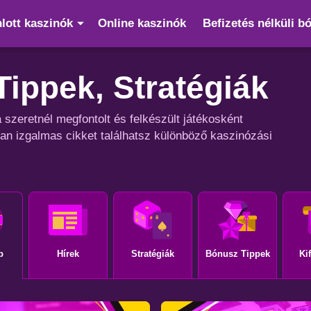
lott kaszinók
Online kaszinók
Befizetés nélküli b
ippek, Stratégiák
szeretnél megfontolt és felkészült játékosként
alan izgalmas cikket találhatsz különböző kaszinózási
b
Hírek
Stratégiák
Bónusz Tippek
Ki