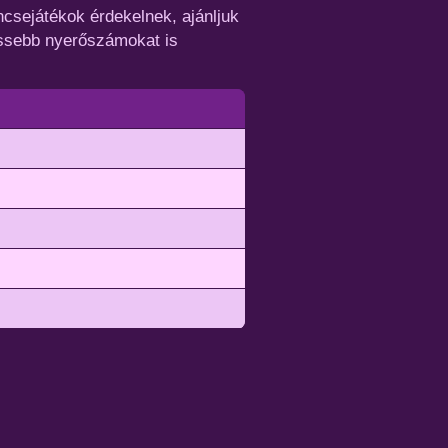
csejátékok érdekelnek, ajánljuk
issebb nyerőszámokat is