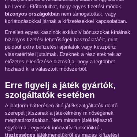
kell venni. Előfordulhat, hogy egyes fizetési módok
bizonyos országokban
nem támogatottak, vagy
korlátozásokkal járnak a kifizetésekkel kapcsolatban.
Emellett egyes kaszinók exkluzív bónuszokat kínálnak
bizonyos fizetési lehetőségek használatáért, mint
például extra befizetési ajánlatok vagy készpénz
visszatérítési jutalmak. Ezeknek a részleteknek az
előzetes ellenőrzése biztosítja, hogy a legtöbbet
hozhasd ki a választott módszerből.
Erre figyelj a játék gyártók,
szolgáltatók esetében
A platform hátterében álló játékszolgáltatók döntő
szerepet játszanak a játékélmény minőségének
meghatározásában. Nem minden játékfejlesztő
egyforma - egyesek innovatív funkcióikról,
tisztességes
játékmenetükről és magas kifizetési