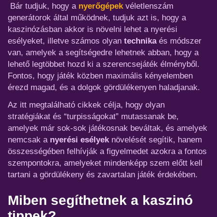
Bár tudjuk, hogy a
nyerőgépek
véletlenszám
generátorok által működnek, tudjuk azt is, hogy a
kaszinózásban akkor is növelni lehet a nyerési
esélyeket, illetve számos olyan
technika
és módszer
van, amelyek a segítségedre lehetnek abban, hogy a
lehető legtöbbet hozd ki a szerencsejáték élményből.
Fontos, hogy játék közben maximális kényelemben
érezd magad, és a dolgok gördülékenyen haladjanak.
Az itt megtalálható cikkek célja, hogy olyan
stratégiákat és “turpisságokat” mutassanak be,
amelyek már sok-sok játékosnak beváltak, és amelyek
nemcsak a
nyerési esélyek
növelését segítik, hanem
összességében felhívják a figyelmedet azokra a fontos
szempontokra, amelyeket mindenképp szem előtt kell
tartani a gördülékeny és zavartalan játék érdekében.
Miben segíthetnek a kaszinó
tippek?