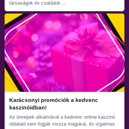
társaságok és családok ...
Karácsonyi promóciók a kedvenc
kaszinóidban!
Az ünnepek alkalmával a kedvenc online kaszinó
oldalaid sem fogják vissza magukat, és izgalmas