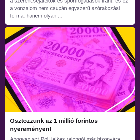
a szerencsejátékok és sportfogadások iránt, és ez
a vonzalom nem csupán egyszerű szórakozási
forma, hanem olyan ...
Osztozzunk az 1 millió forintos
nyereményen!
Ahogyan azt Roli lelkes rajongói már bizonyára