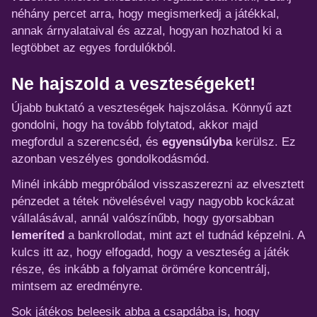
néhány percet arra, hogy megismerkedj a játékkal,
annak árnyalataival és azzal, hogyan hozhatod ki a
legtöbbet az egyes fordulókból.
Ne hajszold a veszteségeket!
Újabb buktató a veszteségek hajszolása. Könnyű azt
gondolni, hogy ha tovább folytatod, akkor majd
megfordul a szerencséd, és
egyensúlyba
kerülsz. Ez
azonban veszélyes gondolkodásmód.
Minél inkább megpróbálod visszaszerezni az elvesztett
pénzedet a tétek növelésével vagy nagyobb kockázat
vállalásával, annál valószínűbb, hogy gyorsabban
lemeríted
a bankrollodat, mint azt el tudnád képzelni. A
kulcs itt az, hogy elfogadd, hogy a veszteség a játék
része, és inkább a folyamat örömére koncentrálj,
mintsem az eredményre.
Sok játékos beleesik abba a csapdába is, hogy