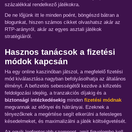
százalékkal rendelkező játékokra.
De ne lőjjünk itt le minden poént, böngészd bátran a
blogunkat, hiszen számos cikket olvashatsz akár az
RTP-arányról, akár az egyes asztali játékok
stratégiáiról.
Hasznos tanácsok a fizetési
módok kapcsán
Ha egy online kaszinóban játszol, a megfelelő fizetési
mód kiválasztása nagyban befolyásolhatja az általános
élményt. A befizetés sebességétől kezdve a kifizetés
feldolgozási idejéig, a tranzakciós díjakig és a
biztonsági intézkedésekig
minden
fizetési módnak
megvannak az előnyei és hátrányai. Ezeknek a
tényezőknek a megértése segít elkerülni a felesleges
késedelmeket, és maximalizálni a játék költségvetését.
Az egyik legfontosabb szempont, amit figyelembe kell