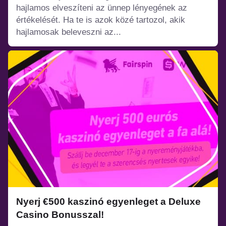
hajlamos elveszíteni az ünnep lényegének az
értékelését. Ha te is azok közé tartozol, akik
hajlamosak beleveszni az...
Nyerj €500 kaszinó egyenleget a Deluxe
Casino Bonusszal!