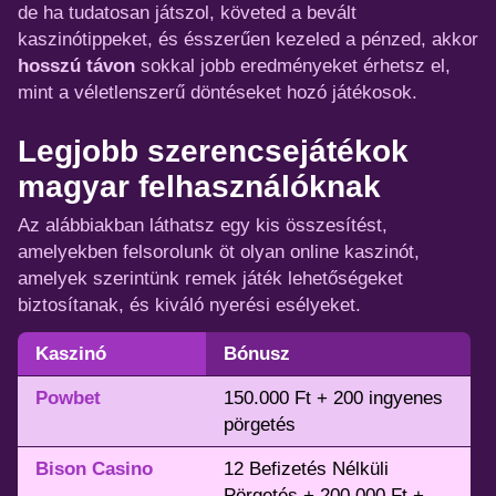
de ha tudatosan játszol, követed a bevált
kaszinótippeket, és ésszerűen kezeled a pénzed, akkor
hosszú távon
sokkal jobb eredményeket érhetsz el,
mint a véletlenszerű döntéseket hozó játékosok.
Legjobb szerencsejátékok
magyar felhasználóknak
Az alábbiakban láthatsz egy kis összesítést,
amelyekben felsorolunk öt olyan online kaszinót,
amelyek szerintünk remek játék lehetőségeket
biztosítanak, és kiváló nyerési esélyeket.
Kaszinó
Bónusz
Powbet
150.000 Ft + 200 ingyenes
pörgetés
Bison Casino
12 Befizetés Nélküli
Pörgetés + 200.000 Ft +