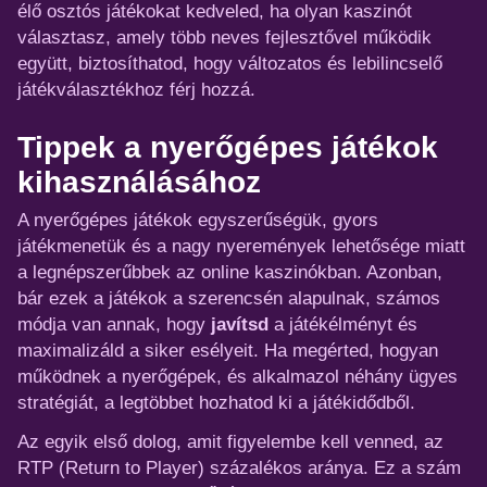
élő osztós játékokat kedveled, ha olyan kaszinót
választasz, amely több neves fejlesztővel működik
együtt, biztosíthatod, hogy változatos és lebilincselő
játékválasztékhoz férj hozzá.
Tippek a nyerőgépes játékok
kihasználásához
A nyerőgépes játékok egyszerűségük, gyors
játékmenetük és a nagy nyeremények lehetősége miatt
a legnépszerűbbek az online kaszinókban. Azonban,
bár ezek a játékok a szerencsén alapulnak, számos
módja van annak, hogy
javítsd
a játékélményt és
maximalizáld a siker esélyeit. Ha megérted, hogyan
működnek a nyerőgépek, és alkalmazol néhány ügyes
stratégiát, a legtöbbet hozhatod ki a játékidődből.
Az egyik első dolog, amit figyelembe kell venned, az
RTP (Return to Player) százalékos aránya. Ez a szám