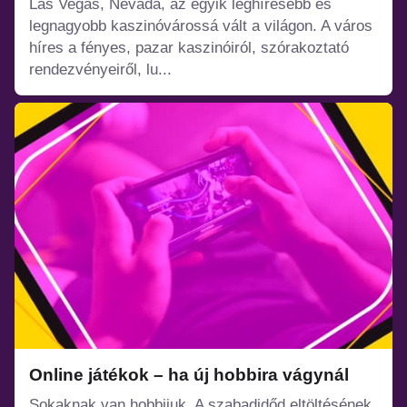
Las Vegas, Nevada, az egyik leghíresebb és
legnagyobb kaszinóvárossá vált a világon. A város
híres a fényes, pazar kaszinóiról, szórakoztató
rendezvényeiről, lu...
Online játékok – ha új hobbira vágynál
Sokaknak van hobbijuk. A szabadidőd eltöltésének