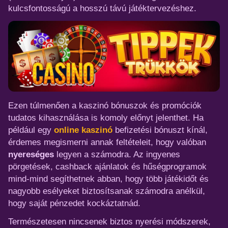
kulcsfontosságú a hosszú távú játéktervezéshez.
Ezen túlmenően a kaszinó bónuszok és promóciók
tudatos kihasználása is komoly előnyt jelenthet. Ha
például egy
online kaszinó
befizetési bónuszt kínál,
érdemes megismerni annak feltételeit, hogy valóban
nyereséges
legyen a számodra. Az ingyenes
pörgetések, cashback ajánlatok és hűségprogramok
mind-mind segíthetnek abban, hogy több játékidőt és
nagyobb esélyeket biztosítsanak számodra anélkül,
hogy saját pénzedet kockáztatnád.
Természetesen nincsenek biztos nyerési módszerek,