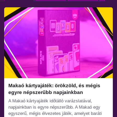
Makaó kártyajáték: örökzöld, és mégis
egyre népszerűbb napjainkban
A Makaó kártyajáték időtálló varázslatával,
napjainkban is egyre népszerűbb. A Makaó egy
egyszerű, mégis élvezetes játék, amelyet baráti