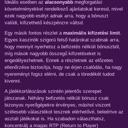
Ideális esetben az
alacsonyabb
megforgatási
követelményekkel rendelkező ajánlatokat keresd, mivel
ezek nagyobb esélyt adnak arra, hogy a bónuszt
valódi, kifizethető készpénzre váltsd.
Egy másik fontos részlet a
maximális kifizetési limit
.
Egyes kaszinók szigorú felső határokat szabnak arra,
hogy mennyit nyerhetsz a befizetés nélküli bónuszból,
míg mások nagyobb összegű kifizetéseket is
engedélyezhetnek. Ennek a részletnek az előzetes
ellenőrzése biztosítja, hogy ne érjen csalódás, ha nagy
nyereményt fogsz elérni, de csak a töredékét tudod
kivenni.
A játékkorlátozások szintén jelentős szerepet
játszanak. Néhány befizetés nélküli bónusz csak
bizonyos nyerőgépekre érvényes, máshol viszont
szélesebb választékot tesznek elérhetővé, beleértve az
asztali játékokat is. Ha szabadon választhatsz,
koncentrálj a magas RTP (Return to Player)