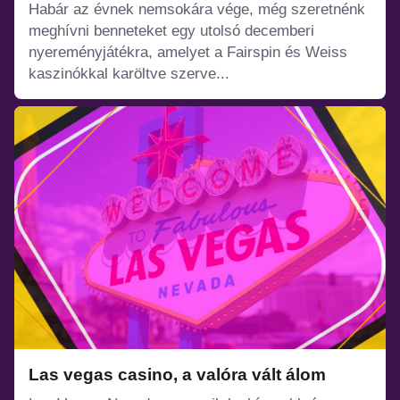
Habár az évnek nemsokára vége, még szeretnénk
meghívni benneteket egy utolsó decemberi
nyereményjátékra, amelyet a Fairspin és Weiss
kaszinókkal karöltve szerve...
Las vegas casino, a valóra vált álom