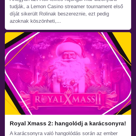
tudják, a Lemon Casino streamer tournament első
díját sikerült Rolinak beszereznie, ezt pedig
azoknak köszönheti,...
Royal Xmass 2: hangolódj a karácsonyra!
A karácsonyra való hangolódás során az ember