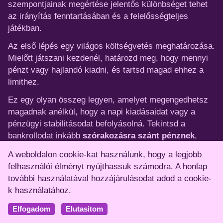
szempontjainak megértése jelentős különbséget tehet
az irányítás fenntartásában és a felelősségteljes
játékban.
Az első lépés egy világos költségvetés meghatározása.
Mielőtt játszani kezdenél, határozd meg, hogy mennyi
pénzt vagy hajlandó kiadni, és tartsd magad ehhez a
limithez.
Ez egy olyan összeg legyen, amelyet megengedhetsz
magadnak anélkül, hogy a napi kiadásaidat vagy a
pénzügyi stabilitásodat befolyásolná. Tekintsd a
bankrollodat inkább
szórakozásra szánt pénznek
,
mint befektetésnek, és soha ne hajszold a
A weboldalon cookie-kat használunk, hogy a legjobb
veszteségeket azzal, hogy többet fizetsz be, mint
felhasználói élményt nyújthassuk számodra. A honlap
amennyit eredetileg terveztél.
további használatával hozzájárulásodat adod a cookie-
k használatához.
Sokat számít a tét mérete
Elfogadom
Elutasitom
Szintén fontos szempont a megfelelő tétméret