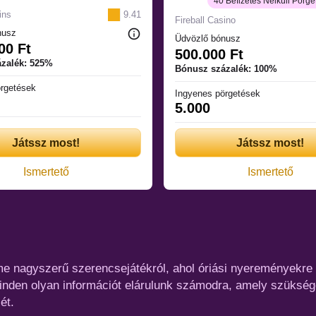
40 Befizetés Nélküli Pörge
ins
9.41
Fireball Casino
nusz
Üdvözlő bónusz
00 Ft
500.000 Ft
zalék: 525%
Bónusz százalék: 100%
örgetések
Ingyenes pörgetések
5.000
Játssz most!
Játssz most!
Ismertető
Ismertető
eme nagyszerű szerencsejátékról, ahol óriási nyereményekre 
minden olyan információt elárulunk számodra, amely szükség
ét.