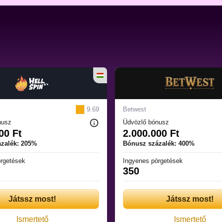
9.69
Betwest
nusz
Üdvözlő bónusz
00 Ft
2.000.000 Ft
zalék: 205%
Bónusz százalék: 400%
örgetések
Ingyenes pörgetések
350
Játssz most!
Játssz most!
Ismertető
Ismertető