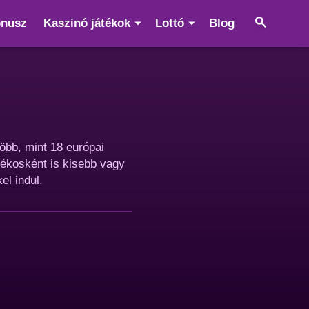
ónusz
Kaszinó játékok
Lottó
Blog
öbb, mint 18 európai
tékosként is kisebb vagy
el indul.