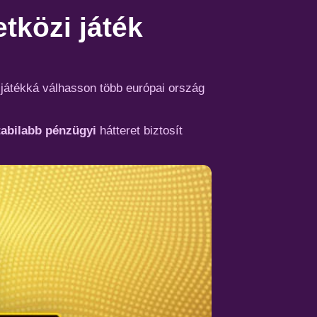
tközi játék
 játékká válhasson több európai ország
tabilabb pénzügyi
hátteret biztosít