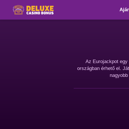
Aján
Az Eurojackpot egy 
országban érhető el. Já
nagyobb 