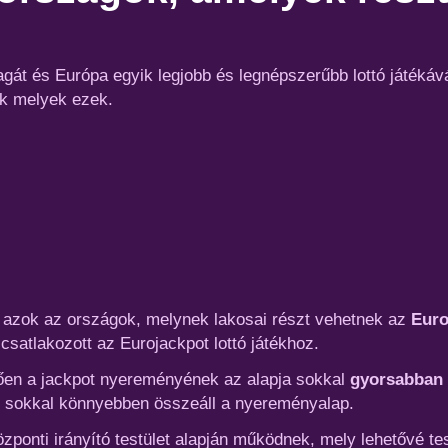
gát és Európa egyik legjobb és legnépszerűbb lottó játékává 
uk melyek ezek.
 azok az országok, melynek lakosai részt vehetnek az
Euro
csatlakozott az Eurojackpot lottó játékhoz.
ően a jackpot nyereményének az alapja sokkal
gyorsabban 
gy sokkal könnyebben összeáll a nyereményalap.
ponti irányító testület alapján működnek, mely lehetővé te