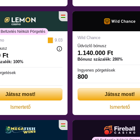
 Befizetés Nélküli Pörgetés
Wild Chance
no
9.03
Üdvözlő bónusz
nusz
1.140.000 Ft
 Ft
Bónusz százalék: 280%
zalék: 100%
Ingyenes pörgetések
örgetések
800
Játssz most!
Játssz most!
Ismertető
Ismertető