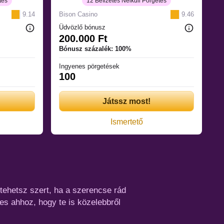
tés
12 Befizetés Nélküli Pörgetés
9.14
Bison Casino
9.46
Üdvözlő bónusz
200.000 Ft
Bónusz százalék: 100%
Ingyenes pörgetések
100
Játssz most!
Ismertető
tehetsz szert, ha a szerencse rád
es ahhoz, hogy te is közelebbről