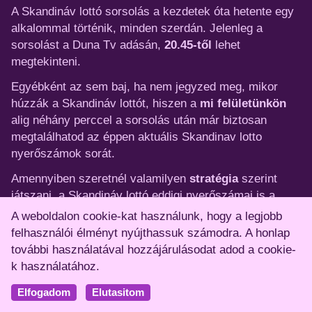
A Skandináv lottó sorsolás a kezdetek óta hetente egy
alkalommal történik, minden szerdán. Jelenleg a
sorsolást a Duna Tv adásán,
20.45-től
lehet
megtekinteni.
Egyébként az sem baj, ha nem jegyzed meg, mikor
húzzák a Skandináv lottót, hiszen a
mi felületünkön
alig néhány perccel a sorsolás után már biztosan
megtalálhatod az éppen aktuális Skandinav lotto
nyerőszámok sorát.
Amennyiben szeretnél valamilyen
stratégia
szerint
játszani, a Skandináv lottó eddigi nyerőszámai is a
segítségedre lehetnek, hiszen ott van például a hideg
A weboldalon cookie-kat használunk, hogy a legjobb
és a meleg számok stratégiája.
felhasználói élményt nyújthassuk számodra. A honlap
további használatával hozzájárulásodat adod a cookie-
Ahhoz, hogy ezt a
stratégiát
alkalmazni tudd, fontos,
k használatához.
hogy ismerd a korábbi számokat, márpedig a mi
felületünkön a Skandináv lottó számok visszamenőleg
Elfogadom
Elutasitom
is megnézhetők, de ha akár több éves visszatekintést