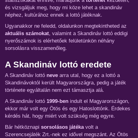
statisztikákat érintve, maradjunk a
történet
kezdetén,
és vizsgáljuk meg, hogy mi köze lehet a skandináv
néphez, kultúrához ennek a lottó játéknak.
Ugyanakkor ne feledd, oldalunkon megtekintheted az
aktuális számokat
, valamint a Skandináv lottó eddigi
nyerőszámok is elérhetőek felületünkön néhány
sorsolásra visszamenőleg.
A Skandináv lottó eredete
A Skandináv lottó
neve
arra utal, hogy ez a lottó a
Skandinávoktól került Magyarországra, pedig a játék
története egyáltalán nem ezt támasztja alá.
A Skandináv lottó
1999-ben
indult el Magyarországon,
ekkor már volt egy Ötös és egy Hatoslottónk. Érdekes
kérdés hát, hogy miért volt szükség még egyre.
Bár hétköznapi
sorsolásos játéka
volt a
Szerencsejáték Zrt.-nek ez idővel megszánt. Az Ötös