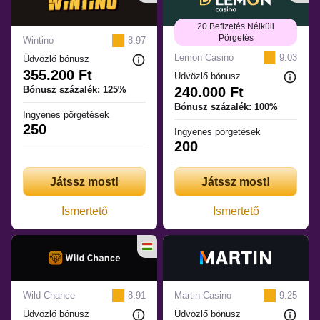
20 Befizetés Nélküli
Pörgetés
Wintino
8.97
Lemon Casino
9.03
Üdvözlő bónusz
355.200 Ft
Üdvözlő bónusz
Bónusz százalék: 125%
240.000 Ft
Bónusz százalék: 100%
Ingyenes pörgetések
250
Ingyenes pörgetések
200
Játssz most!
Játssz most!
Ismertető
Ismertető
Wild Chance
8.91
Martin Casino
9.25
Üdvözlő bónusz
Üdvözlő bónusz