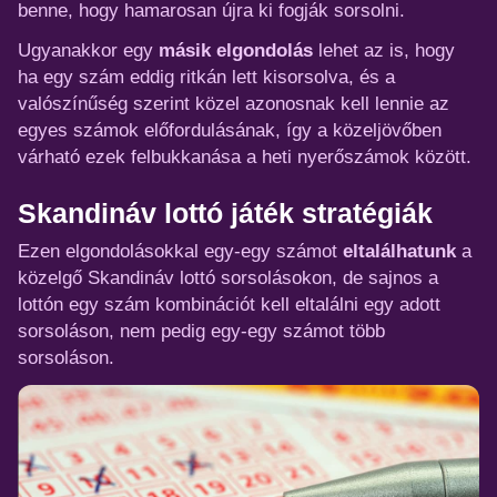
benne, hogy hamarosan újra ki fogják sorsolni.
Ugyanakkor egy
másik elgondolás
lehet az is, hogy
ha egy szám eddig ritkán lett kisorsolva, és a
valószínűség szerint közel azonosnak kell lennie az
egyes számok előfordulásának, így a közeljövőben
várható ezek felbukkanása a heti nyerőszámok között.
Skandináv lottó játék stratégiák
Ezen elgondolásokkal egy-egy számot
eltalálhatunk
a
közelgő Skandináv lottó sorsolásokon, de sajnos a
lottón egy szám kombinációt kell eltalálni egy adott
sorsoláson, nem pedig egy-egy számot több
sorsoláson.