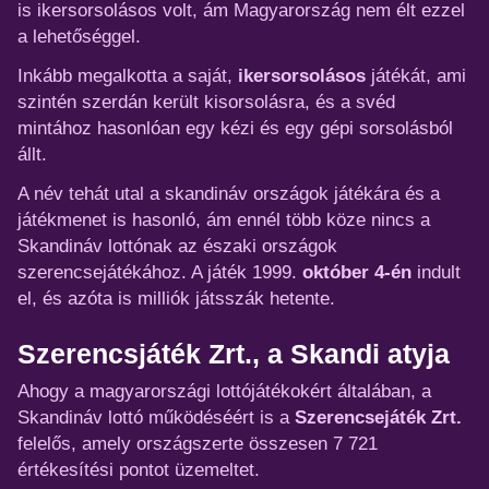
is ikersorsolásos volt, ám Magyarország nem élt ezzel
a lehetőséggel.
Inkább megalkotta a saját,
ikersorsolásos
játékát, ami
szintén szerdán került kisorsolásra, és a svéd
mintához hasonlóan egy kézi és egy gépi sorsolásból
állt.
A név tehát utal a skandináv országok játékára és a
játékmenet is hasonló, ám ennél több köze nincs a
Skandináv lottónak az északi országok
szerencsejátékához. A játék 1999.
október 4-én
indult
el, és azóta is milliók játsszák hetente.
Szerencsjáték Zrt., a Skandi atyja
Ahogy a magyarországi lottójátékokért általában, a
Skandináv lottó működéséért is a
Szerencsejáték Zrt.
felelős, amely országszerte összesen 7 721
értékesítési pontot üzemeltet.