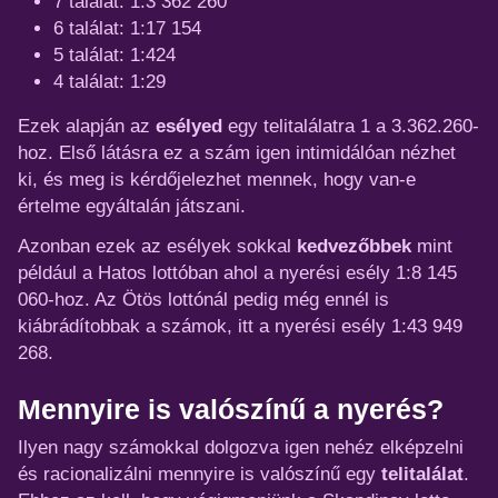
7 találat: 1:3 362 260
6 találat: 1:17 154
5 találat: 1:424
4 találat: 1:29
Ezek alapján az
esélyed
egy telitalálatra 1 a 3.362.260-
hoz. Első látásra ez a szám igen intimidálóan nézhet
ki, és meg is kérdőjelezhet mennek, hogy van-e
értelme egyáltalán játszani.
Azonban ezek az esélyek sokkal
kedvezőbbek
mint
például a Hatos lottóban ahol a nyerési esély 1:8 145
060-hoz. Az Ötös lottónál pedig még ennél is
kiábrádítobbak a számok, itt a nyerési esély 1:43 949
268.
Mennyire is valószínű a nyerés?
Ilyen nagy számokkal dolgozva igen nehéz elképzelni
és racionalizálni mennyire is valószínű egy
telitalálat
.