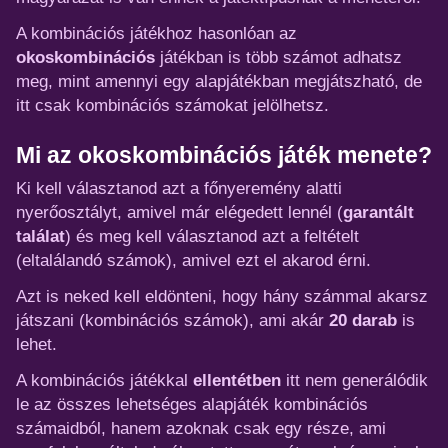
A kombinációs játékhoz hasonlóan az
okoskombinációs
játékban is több számot adhatsz
meg, mint amennyi egy alapjátékban megjátszható, de
itt csak kombinációs számokat jelölhetsz.
Mi az okoskombinációs játék menete?
Ki kell választanod azt a főnyeremény alatti
nyerőosztályt, amivel már elégedett lennél (
garantált
találat
) és meg kell választanod azt a feltételt
(eltalálandó számok), amivel ezt el akarod érni.
Azt is neked kell eldönteni, hogy hány számmal akarsz
játszani (kombinációs számok), ami akár
20 darab
is
lehet.
A kombinációs játékkal
ellentétben
itt nem generálódik
le az összes lehetséges alapjáték kombinációs
számaidból, hanem azoknak csak egy része, ami