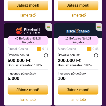
Játssz most!
Játssz most!
Ismertető
Ismertető
40 Befizetés Nélküli
12 Befizetés Nélküli
Pörgetés
Pörgetés
Fireball Casino
9.14
Bison Casino
9.46
Üdvözlő bónusz
Üdvözlő bónusz
500.000 Ft
200.000 Ft
Bónusz százalék: 100%
Bónusz százalék: 100%
Ingyenes pörgetések
Ingyenes pörgetések
5.000
100
Játssz most!
Játssz most!
Ismertető
Ismertető