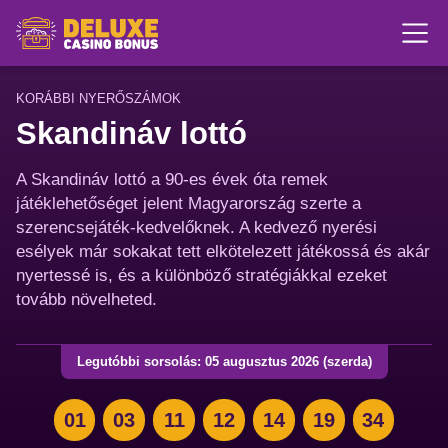
Me
KORÁBBI NYERŐSZÁMOK
Skandináv lottó
A Skandináv lottó a 90-es évek óta remek
játéklehetőséget jelent Magyarország szerte a
szerencsejáték-kedvelőknek. A kedvező nyerési
esélyek már sokakat tett elkötelezett játékossá és akár
nyertessé is, és a különböző stratégiákkal ezeket
tovább növelheted.
Legutóbbi sorsolás: 05 augusztus 2026 (szerda)
01
03
11
12
14
19
34