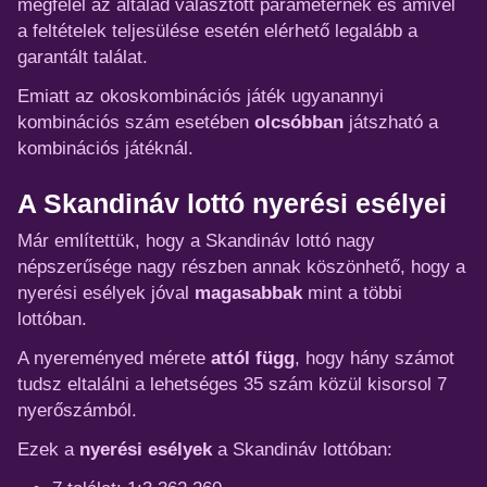
megfelel az általad választott paraméternek és amivel
a feltételek teljesülése esetén elérhető legalább a
garantált találat.
Emiatt az okoskombinációs játék ugyanannyi
kombinációs szám esetében
olcsóbban
játszható a
kombinációs játéknál.
A Skandináv lottó nyerési esélyei
Már említettük, hogy a Skandináv lottó nagy
népszerűsége nagy részben annak köszönhető, hogy a
nyerési esélyek jóval
magasabbak
mint a többi
lottóban.
A nyereményed mérete
attól függ
, hogy hány számot
tudsz eltalálni a lehetséges 35 szám közül kisorsol 7
nyerőszámból.
Ezek a
nyerési esélyek
a Skandináv lottóban: