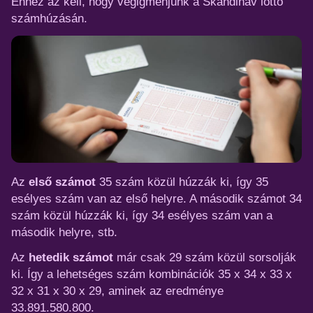
Ehhez az kell, hogy végigmenjünk a Skandinav lotto
számhúzásán.
Az
első számot
35 szám közül húzzák ki, így 35
esélyes szám van az első helyre. A második számot 34
szám közül húzzák ki, így 34 esélyes szám van a
második helyre, stb.
Az
hetedik számot
már csak 29 szám közül sorsolják
ki. Így a lehetséges szám kombinációk 35 x 34 x 33 x
32 x 31 x 30 x 29, aminek az eredménye
33.891.580.800.