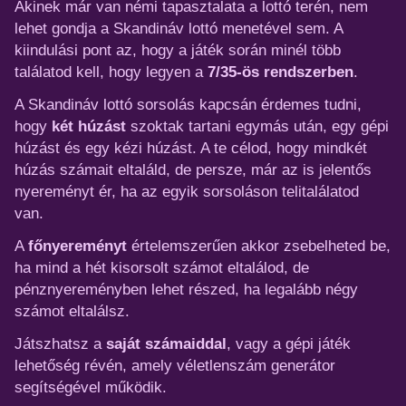
Akinek már van némi tapasztalata a lottó terén, nem
lehet gondja a Skandináv lottó menetével sem. A
kiindulási pont az, hogy a játék során minél több
találatod kell, hogy legyen a
7/35-ös rendszerben
.
A Skandináv lottó sorsolás kapcsán érdemes tudni,
hogy
két húzást
szoktak tartani egymás után, egy gépi
húzást és egy kézi húzást. A te célod, hogy mindkét
húzás számait eltaláld, de persze, már az is jelentős
nyereményt ér, ha az egyik sorsoláson telitalálatod
van.
A
főnyereményt
értelemszerűen akkor zsebelheted be,
ha mind a hét kisorsolt számot eltalálod, de
pénznyereményben lehet részed, ha legalább négy
számot eltalálsz.
Játszhatsz a
saját számaiddal
, vagy a gépi játék
lehetőség révén, amely véletlenszám generátor
segítségével működik.