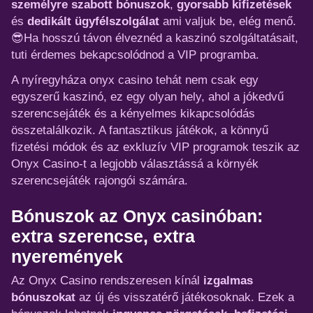
személyre szabott bónuszok
,
gyorsabb kifizetések
és
dedikált ügyfélszolgálat
ami valjuk be, elég menő.
😎Ha hosszú távon élveznéd a kaszinó szolgáltatásait,
tuti érdemes bekapcsolódnod a VIP programba.
A nyíregyháza onyx casino tehát nem csak egy
egyszerű kaszinó, ez egy olyan hely, ahol a jókedvű
szerencsejáték és a kényelmes kikapcsolódás
összetalálkozik. A fantasztikus játékok, a könnyű
fizetési módok és az exkluzív VIP programok teszik az
Onyx Casino-t a legjobb választássá a környék
szerencsejáték rajongói számára.
Bónuszok az Onyx casinóban:
extra szerencse, extra
nyeremények
Az Onyx Casino rendszeresen kínál
izgalmas
bónuszokat
az új és visszatérő játékosoknak. Ezek a