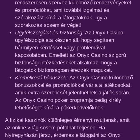
rendszeresen szervez különböző rendezvényeket
és promóciókat, ami további izgalmat és
szórakozást kínál a látogatóknak. Igy a
szórakozás sosem ér véget!
Ügyfélszolgálat és biztonság:
Az Onyx Casino
ügyfélszolgálata készen áll, hogy segítsen
bármilyen kérdéssel vagy problémával
kapcsolatban. Emellett az Onyx Casino szigorú
biztonsági intézkedéseket alkalmaz, hogy a
látogatók biztonságban érezzék magukat.
Kiemelkedő bónuszok:
Az Onyx Casino különböző
bónuszokkal és promóciókkal várja a játékosokat,
amik extra szerencsét jelenthetnek a játék során.
Az Onyx Casino poker programja pedig király
lehetőséget kínál a pókerkedvelőknek.
A fizikai kaszinók különleges élményt nyújtanak, amit
az online világ sosem pótolhat teljesen. Ha
Nyíregyházán jársz, érdemes ellátogatni az Onyx