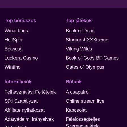
Top bónuszok
Top játékok
Winairlines
Book of Dead
HellSpin
Starburst XXXtreme
Betwest
Viking Wilds
Luckera Casino
Book of Gods BF Games
Wintino
Gates of Olympus
Információk
Rólunk
Felhasználási Feltételek
A csapatról
Süti Szabályzat
Online stream live
Affiliate nyilatkozat
Kapcsolat
Adatvédelmi irányelvek
Felelősségteljes
Szerencsejáték