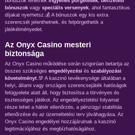
bónuszok lehetnek
ingyenes pörgetések
,
befizetési
bónuszok
vagy
speciális versenyek
, ahol fantasztikus
díjakat nyerhetsz.💰 A bónuszok egy kis extra
szerencsét jelenthetnek, és felpörgethetik a
játékélményedet.
Az Onyx Casino mesteri
biztonsága
Az Onyx Casino működése során szigorúan betartja az
összes szükséges
engedélyezési
és
szabályozási
követelményt
.💯 A kaszinó tevékenysége általában a
helyi, állami vagy országos szerencsejáték hatóságok
felügyelete alatt áll, hogy biztosítsa a törvényes és
tisztességes játékot. Az engedélyeztetési folyamat
része lehet a háttér ellenőrzés, a pénzügyi stabilitás
ellenőrzése és az üzemeltetési terv jóváhagyása. Az
Onyx Casino engedélyei hozzájárulnak a kaszinó
legitimációjához és megbízhatóságához.