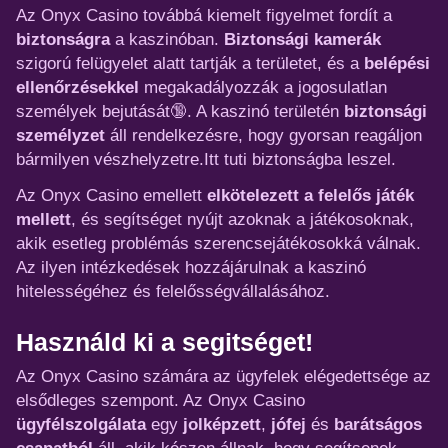
Az Onyx Casino továbbá kiemelt figyelmet fordít a
biztonságra
a kaszinóban.
Biztonsági kamerák
szigorú felügyelet alatt tartják a területet, és a
belépési
ellenőrzésekkel
megakadályozzák a jogosulatlan
személyek bejutását🔞. A kaszinó területén
biztonsági
személyzet
áll rendelkezésre, hogy gyorsan reagáljon
bármilyen vészhelyzetre.Itt tuti biztonságba leszel.
Az Onyx Casino emellett
elkötelezett a felelős játék
mellett
, és segítséget nyújt azoknak a játékosoknak,
akik esetleg problémás szerencsejátékosokká válnak.
Az ilyen intézkedések hozzájárulnak a kaszinó
hitelességéhez és felelősségvállalásához.
Használd ki a segitséget!
Az Onyx Casino számára az ügyfelek elégedettsége az
elsődleges szempont. Az Onyx Casino
ügyfélszolgálata
egy
jolképzett
,
jófej
és
barátságos