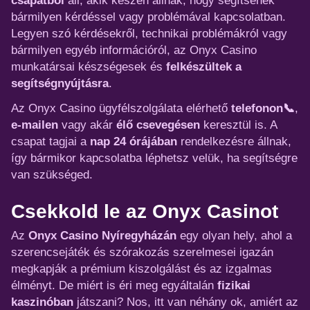
csapatból
áll, akik készen állnak, hogy segítsenek
bármilyen kérdéssel vagy problémával kapcsolatban.
Legyen szó kérdésekről, technikai problémákról vagy
bármilyen egyéb információról, az Onyx Casino
munkatársai készségesek és
felkészültek a
segítségnyújtásra
.
Az Onyx Casino ügyfélszolgálata elérhető
telefonon📞
,
e-mailen
vagy akár
élő csevegésen
keresztül is. A
csapat tagjai a
nap 24 órájában
rendelkezésre állnak,
így bármikor kapcsolatba léphetsz velük, ha segítségre
van szükséged.
Csekkold le az Onyx Casinot
Az
Onyx Casino Nyíregyházán
egy olyan hely, ahol a
szerencsejáték és szórakozás szerelmesei igazán
megkapják a prémium kiszolgálást és az izgalmas
élményt. De miért is éri meg egyáltalán
fizikai
kaszinóban
játszani? Nos, itt van néhány ok, amiért az