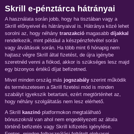
Skrill e-pénztárca hátrányai
A használata során jobb, hogy ha tisztában vagy a
Skrill előnyeivel és hátrányaival is. Hátránya közé lehet
sorolni az, hogy néhány
tranzakció
magasabb
díjakkal
rendelkezik, mint például a készpénzfelvétel során
vagy átváltások során. Ha több mint 6 hónapig nem
hajtasz végre Skrill által fizetést, de újra igénybe
szeretnéd venni a fiókod, akkor is szükséges lesz majd
egy bizonyos értékű díjat befizetned.
Mivel minden ország más
jogszabály
szerint működik
és természetesen a Skrill fizetési mód is minden
szabályt igyekszik betartani, ezért megtörténhet az,
hogy néhány szolgáltatás nem lesz elérhető.
A Skrill
kaszinó
platformokon megtalálható
bónuszoknál van ahol nem engedélyezett az általa
történő befizetés vagy Skrill kifizetés igénylése.
Fontos, minden felhasználási feltételt elolvasni.