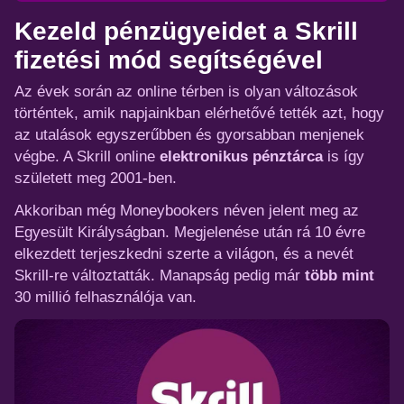
Kezeld pénzügyeidet a Skrill
fizetési mód segítségével
Az évek során az online térben is olyan változások
történtek, amik napjainkban elérhetővé tették azt, hogy
az utalások egyszerűbben és gyorsabban menjenek
végbe. A Skrill online
elektronikus pénztárca
is így
született meg 2001-ben.
Akkoriban még Moneybookers néven jelent meg az
Egyesült Királyságban. Megjelenése után rá 10 évre
elkezdett terjeszkedni szerte a világon, és a nevét
Skrill-re változtatták. Manapság pedig már
több mint
30 millió felhasználója van.