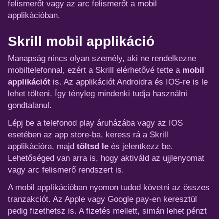
felismerőt vagy az arc felismerőt a mobil
applikációban.
Skrill mobil applikáció
Manapság nincs olyan személy, aki ne rendelkezne
mobiltelefonnal, ezért a Skrill elérhetővé tette a
mobil
applikációt
is. Az applikációt Androidra és IOS-re is le
lehet tölteni. Így tényleg mindenki tudja használni
gondtalanul.
Lépj be a telefonod play áruházába vagy az IOS
esetében az app store-ba, keress rá a Skrill
applikációra, majd
töltsd le
és jelentkezz be.
Lehetőséged van arra is, hogy aktiváld az ujjlenyomat
vagy arc felismerő rendszert is.
A mobil applikációban nyomon tudod követni az összes
tranzakciót. Az Apple vagy Google pay-en keresztül
pedig fizethetsz is. A fizetés mellett, simán lehet pénzt