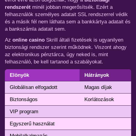
rendszerét
minél jobban megerősítsék. Ezért a
felhasználók személyes adatait SSL rendszerrel védik
és a másik fél nem láthata sem a bankkártya adatait és
a bankszámla adatait sem.
Az
online casino
Skrill általi fizetések is ugyanilyen
biztonsági rendszer szerint működnek. Viszont ahogy
az elektronikus pénztárca, úgy neked is, mint
felhasználó, be kell tartanod a szabályokat.
Elönyök
Hátrányok
Globálisan elfogadott
Magas díjak
Biztonságos
Korlátozások
VIP program
Egyszerű használat
Mobilalkalmazás