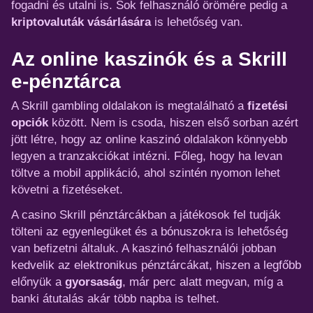
fogadni és utalni is. Sok felhasználó örömére pedig a
kriptovaluták vásárlására
is lehetőség van.
Az online kaszinók és a Skrill
e-pénztárca
A Skrill gambling oldalakon is megtalálható a
fizetési
opciók
között. Nem is csoda, hiszen első sorban azért
jött létre, hogy az online kaszinó oldalakon könnyebb
legyen a tranzakciókat intézni. Főleg, hogy ha levan
töltve a mobil applikáció, ahol szintén nyomon lehet
követni a fizetéseket.
A casino Skrill pénztárcákban a játékosok fel tudják
tölteni az egyenlegüket és a bónuszokra is lehetőség
van befizetni általuk. A kaszinó felhasználói jobban
kedvelik az elektronikus pénztárcákat, hiszen a legfőbb
előnyük a
gyorsaság
, már perc alatt megvan, míg a
banki átutalás akár több napba is telhet.