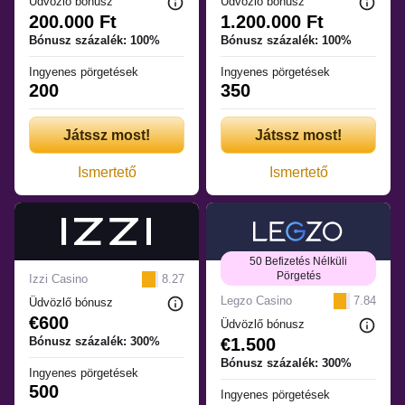
Üdvözlő bónusz
Üdvözlő bónusz
200.000 Ft
1.200.000 Ft
Bónusz százalék: 100%
Bónusz százalék: 100%
Ingyenes pörgetések
Ingyenes pörgetések
200
350
Játssz most!
Játssz most!
Ismertető
Ismertető
50 Befizetés Nélküli
Pörgetés
Izzi Casino
8.27
Legzo Casino
7.84
Üdvözlő bónusz
€600
Üdvözlő bónusz
Bónusz százalék: 300%
€1.500
Bónusz százalék: 300%
Ingyenes pörgetések
500
Ingyenes pörgetések