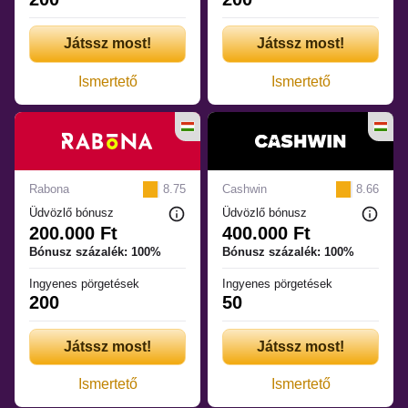
Játssz most!
Játssz most!
Ismertető
Ismertető
Rabona
8.75
Cashwin
8.66
Üdvözlő bónusz
Üdvözlő bónusz
200.000 Ft
400.000 Ft
Bónusz százalék: 100%
Bónusz százalék: 100%
Ingyenes pörgetések
Ingyenes pörgetések
200
50
Játssz most!
Játssz most!
Ismertető
Ismertető