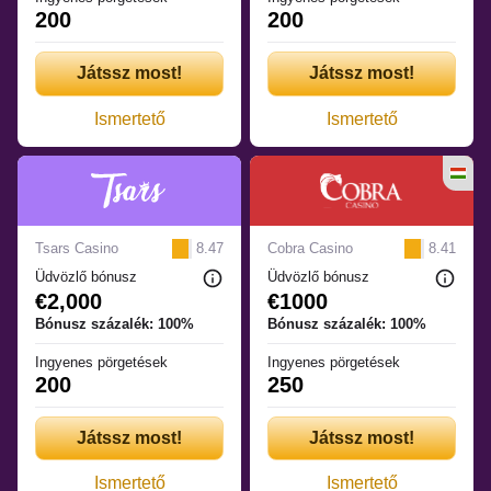
200
200
Játssz most!
Játssz most!
Ismertető
Ismertető
Tsars Casino
8.47
Cobra Casino
8.41
Üdvözlő bónusz
Üdvözlő bónusz
€2,000
€1000
Bónusz százalék: 100%
Bónusz százalék: 100%
Ingyenes pörgetések
Ingyenes pörgetések
200
250
Játssz most!
Játssz most!
Ismertető
Ismertető