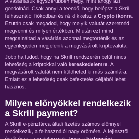
A vásárlásuk egyszerűbben megy, mint ahogy azt
gondolnád. Csak annyi a teendő, hogy belépsz a Skrill
felhasználói fiókodban és rá klikkelsz a
Crypto ikonra
.
Ezután csak megadod, hogy melyik valutát szeretnéd
megvenni és milyen értékben. Miután ezt mind
megcsináltad a vásárlás azonnal megtörténik és az
egyenlegeden megjelenik a megvásárolt kriptovaluta.
Jobb ha tudod, hogy ha Skrill rendszerén belül nincs
lehetőség a kriptokkal való
kereskedelemre
. A
megvásárolt valutát nem küldheted ki más számlára.
Emiatt ez a lehetőség csak befektetés céljából lehet
hasznos.
Milyen előnyökkel rendelkezik
a Skrill payment?
A Skrill e-pénztárca általi fizetés számos előnnyel
rendelkezik, a felhasználói nagy örömére. A fejlesztői
évről évre azon dolgoznak, hogy a
biztonsági