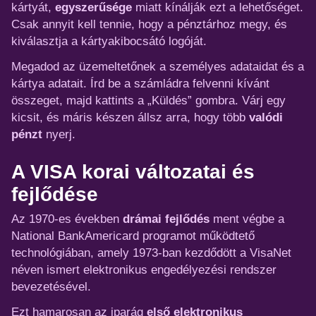
kártyát,
egyszerűsége
miatt kínálják ezt a lehetőséget.
Csak annyit kell tennie, hogy a pénztárhoz megy, és
kiválasztja a kártyakibocsátó logóját.
Megadod az üzemeltetőnek a személyes adataidat és a
kártya adatait. Írd be a számládra felvenni kívánt
összeget, majd kattints a „Küldés” gombra. Várj egy
kicsit, és máris készen állsz arra, hogy több
valódi
pénzt
nyerj.
A VISA korai változatai és
fejlődése
Az 1970-es években
drámai fejlődés
ment végbe a
National BankAmericard programot működtető
technológiában, amely 1973-ban kezdődött a VisaNet
néven ismert elektronikus engedélyezési rendszer
bevezetésével.
Ezt hamarosan az iparág
első elektronikus