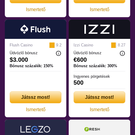
Ismertető
Ismertető
Flush Casino
9.2
Izzi Casino
8.27
Üdvözlő bónusz
Üdvözlő bónusz
$3.000
€600
Bónusz százalék: 150%
Bónusz százalék: 300%
Ingyenes pörgetések
500
Játssz most!
Játssz most!
Ismertető
Ismertető