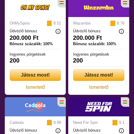
OhMySpins
8.51
Wazamba
8.76
Üdvözlő bónusz
Üdvözlő bónusz
200.000 Ft
200.000 Ft
Bónusz százalék: 100%
Bónusz százalék: 100%
Ingyenes pörgetések
Ingyenes pörgetések
200
200
Játssz most!
Játssz most!
Ismertető
Ismertető
Cadoola
8.99
Need For Spin
9.1
Üdvözlő bónusz
Üdvözlő bónusz