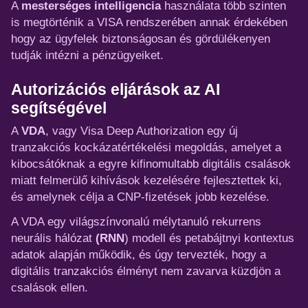
A
mesterséges intelligencia
használata több szinten
is megtörténik a VISA rendszerében annak érdekében
hogy az ügyfelek biztonságosan és gördülékenyen
tudják intézni a pénzügyeiket.
Autorizációs eljárások az AI
segítségével
A
VDA
, vagy Visa Deep Authorization egy új
tranzakciós kockázatértékelési megoldás, amelyet a
kibocsátóknak a egyre kifinomultabb digitális csalások
miatt felmerülő kihívások kezelésére fejlesztettek ki,
és amelynek célja a CNP-fizetések jobb kezelése.
A VDA egy világszínvonalú mélytanuló rekurrens
neurális hálózat
(RNN
) modell és petabájtnyi kontextus
adatok alapján működik, és úgy tervezték, hogy a
digitális tranzakciós élményt nem zavarva küzdjön a
csalások ellen.