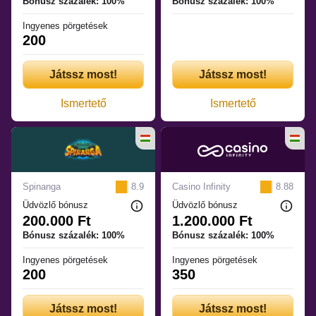
Bónusz százalék: 100%
Bónusz százalék: 100%
Ingyenes pörgetések
200
Játssz most!
Játssz most!
Ismertető
Ismertető
Spinanga
8.9
Casino Infinity
8.88
Üdvözlő bónusz
Üdvözlő bónusz
200.000 Ft
1.200.000 Ft
Bónusz százalék: 100%
Bónusz százalék: 100%
Ingyenes pörgetések
Ingyenes pörgetések
200
350
Játssz most!
Játssz most!