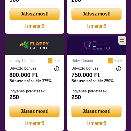
Játssz most!
Játssz most!
Ismertető
Ismertető
Flappy Casino
8.5
Roby Casino
8.78
Üdvözlő bónusz
Üdvözlő bónusz
800.000 Ft
750.000 Ft
Bónusz százalék: 375%
Bónusz százalék: 250%
Ingyenes pörgetések
Ingyenes pörgetések
250
250
Játssz most!
Játssz most!
Ismertető
Ismertető