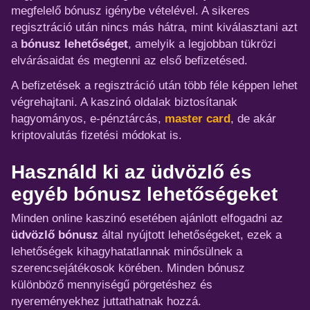
megfelelő bónusz igénybe vételével. A sikeres
regisztráció után nincs más hátra, mint kiválasztani azt
a
bónusz lehetőséget
, amelyik a legjobban tükrözi
elvárásaidat és megtenni az első befizetésed.
A befizetések a regisztráció után több féle képpen lehet
végrehajtani. A kaszinó oldalak biztosítanak
hagyományos, e-pénztárcás,
master card
, de akár
kriptovalutás fizetési módokat is.
Használd ki az üdvözlő és
egyéb bónusz lehetőségeket
Minden online kaszinó esetében ajánlott elfogadni az
üdvözlő bónusz
által nyújtott lehetőségeket, ezek a
lehetőségek kihagyhatatlannak minősülnek a
szerencsejátékosok körében. Minden bónusz
különböző mennyiségű pörgetéshez és
nyereményekhez juttathatnak hozzá.