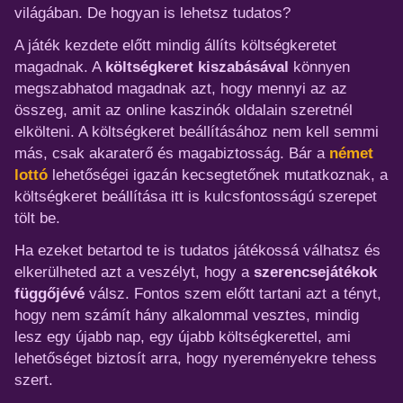
világában. De hogyan is lehetsz tudatos?
A játék kezdete előtt mindig állíts költségkeretet
magadnak. A
költségkeret kiszabásával
könnyen
megszabhatod magadnak azt, hogy mennyi az az
összeg, amit az online kaszinók oldalain szeretnél
elkölteni. A költségkeret beállításához nem kell semmi
más, csak akaraterő és magabiztosság. Bár a
német
lottó
lehetőségei igazán kecsegtetőnek mutatkoznak, a
költségkeret beállítása itt is kulcsfontosságú szerepet
tölt be.
Ha ezeket betartod te is tudatos játékossá válhatsz és
elkerülheted azt a veszélyt, hogy a
szerencsejátékok
függőjévé
válsz. Fontos szem előtt tartani azt a tényt,
hogy nem számít hány alkalommal vesztes, mindig
lesz egy újabb nap, egy újabb költségkerettel, ami
lehetőséget biztosít arra, hogy nyereményekre tehess
szert.