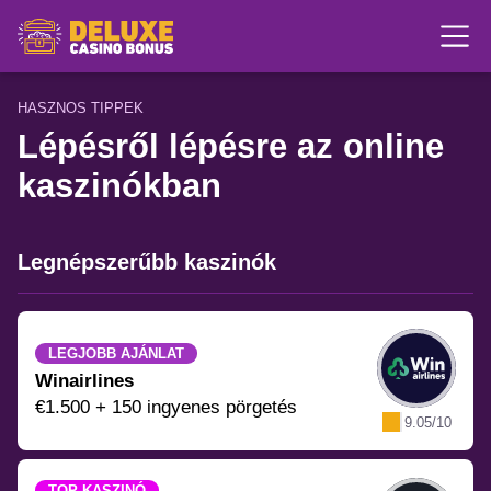
Me
HASZNOS TIPPEK
Lépésről lépésre az online
kaszinókban
Legnépszerűbb kaszinók
LEGJOBB AJÁNLAT
Winairlines
€1.500 + 150 ingyenes pörgetés
9.05/10
TOP KASZINÓ