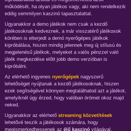
működését, ha olyan játékos vagy, aki nem rendelkezik
eddig semmilyen kaszinó tapasztalattal.
Ugyanakkor a demo játékok nem csak a kezdő
játékosoknak kedveznek, a már visszatérő játékosok
körében is elterjedt a demó nyerőgépes játékok
kipróbálása, hiszen mindig jelennek meg új stílusú és
megjelenésű játékok, melyeket a valós pénzzel való
játék megkezdése előtt jobb demo verzióban is
kipróbálni.
Az elérhető ingyenes
nyerőgépek
nagyszerű
lehetőséget nyújtanak a kezdő játékosoknak, hiszen
ezek segítségével könnyen megtalálhatod azt a játékot,
amelyiknél úgy érzed, hogy valóban örömet okoz majd
neked.
Ugyanakkor az elérhető
streaming közvetítések
lehetővé teszik a játékosok számára, hogy
megismerkedhessenek az
élő kaszinó
világával,