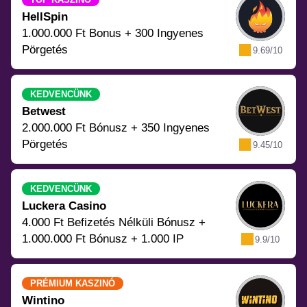
HellSpin
1.000.000 Ft Bonus + 300 Ingyenes
Pörgetés
9.69/10
KEDVENCÜNK
Betwest
2.000.000 Ft Bónusz + 350 Ingyenes
Pörgetés
9.45/10
KEDVENCÜNK
Luckera Casino
4.000 Ft Befizetés Nélküli Bónusz +
1.000.000 Ft Bónusz + 1.000 IP
9.9/10
PRÉMIUM KASZINÓ
Wintino