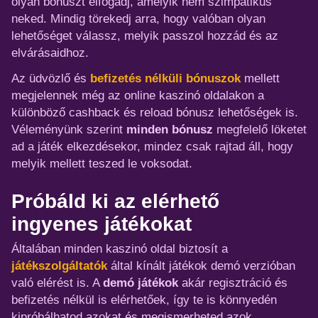
olyan bónuszt elfogadj, amelyik nem szimpatikus
neked. Mindig törekedj arra, hogy valóban olyan
lehetőséget válassz, melyik passzol hozzád és az
elvárásaidhoz.
Az üdvözlő és
befizetés nélküli bónuszok
mellett
megjelennek még az online kaszinó oldalakon a
különböző cashback és reload bónusz lehetőségek is.
Véleményünk szerint
minden bónusz
megfelelő löketet
ad a játék elkezdésekor, mindez csak rajtad áll, hogy
melyik mellett teszed le voksodat.
Próbáld ki az elérhető
ingyenes játékokat
Általában minden kaszinó oldal biztosít a
játékszolgáltatók
által kínált játékok demó verzióban
való elérést is. A
demó játékok
akár regisztráció és
befizetés nélkül is elérhetőek, így te is könnyedén
kipróbálhatod azokat és megismerheted azok