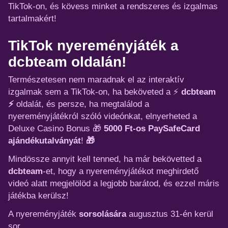
TikTok-on, és kövess minket a rendszeres és izgalmas
tartalmakért!
TikTok nyereményjáték a
dcbteam oldalán!
Természetesen nem maradnak el az interaktív
izgalmak sem a TikTok-on, ha beköveted a ⚡
dcbteam
⚡
oldalát, és persze, ha megtalálod a
nyereményjátékról szóló videónkat, elnyerheted a
Deluxe Casino Bonus 🎁
5000 Ft-os PaySafeCard
ajándékutalványát
!
🎁
Mindössze annyit kell tenned, ha már bekövetted a
dcbteam
-et, hogy a nyereményjátékot meghirdető
videó alatt megjelölöd a legjobb barátod, és ezzel máris
játékba kerülsz!
A nyereményjáték
sorsolására
augusztus 31-én kerül
sor.