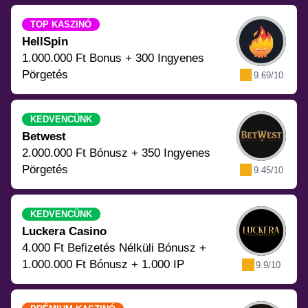
TOP KASZINÓ
HellSpin
1.000.000 Ft Bonus + 300 Ingyenes
Pörgetés
9.69/10
KEDVENCÜNK
Betwest
2.000.000 Ft Bónusz + 350 Ingyenes
Pörgetés
9.45/10
KEDVENCÜNK
Luckera Casino
4.000 Ft Befizetés Nélküli Bónusz +
1.000.000 Ft Bónusz + 1.000 IP
9.9/10