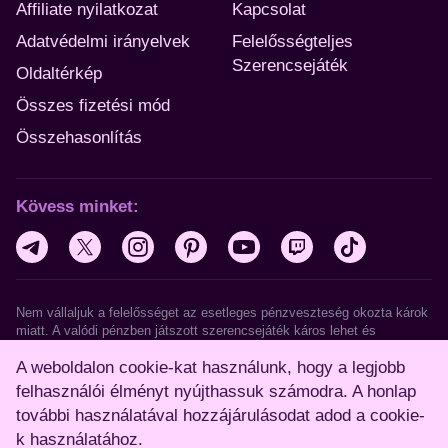
Affiliate nyilatkozat
Kapcsolat
Adatvédelmi irányelvek
Felelősségteljes
Szerencsejáték
Oldaltérkép
Összes fizetési mód
Összehasonlítás
Kövess minket:
Telegram
X
Instagram
Pinterest
YouTube
Twitch
Tik Tok
Nem vállaljuk a felelősséget az esetleges pénzveszteség okozta károk
miatt. A valódi pénzben játszott szerencsejáték káros lehet és
veszélyekkel járhat. Játék előtt vedd figyelembe az országod
A weboldalon cookie-kat használunk, hogy a legjobb
törvényeit, pénzügyi helyzetedet és tapasztalatod mértékét.
felhasználói élményt nyújthassuk számodra. A honlap
English
Polskie
Deutsch
Austria
Shqiptare
Slovenija
további használatával hozzájárulásodat adod a cookie-
k használatához.