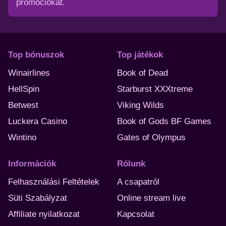
promóciókat.
Top bónuszok
Top játékok
Winairlines
Book of Dead
HellSpin
Starburst XXXtreme
Betwest
Viking Wilds
Luckera Casino
Book of Gods BF Games
Wintino
Gates of Olympus
Információk
Rólunk
Felhasználási Feltételek
A csapatról
Süti Szabályzat
Online stream live
Affiliate nyilatkozat
Kapcsolat