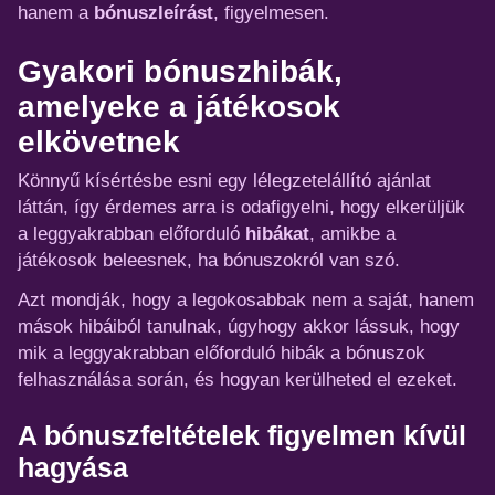
hanem a
bónuszleírást
, figyelmesen.
Gyakori bónuszhibák,
amelyeke a játékosok
elkövetnek
Könnyű kísértésbe esni egy lélegzetelállító ajánlat
láttán, így érdemes arra is odafigyelni, hogy elkerüljük
a leggyakrabban előforduló
hibákat
, amikbe a
játékosok beleesnek, ha bónuszokról van szó.
Azt mondják, hogy a legokosabbak nem a saját, hanem
mások hibáiból tanulnak, úgyhogy akkor lássuk, hogy
mik a leggyakrabban előforduló hibák a bónuszok
felhasználása során, és hogyan kerülheted el ezeket.
A bónuszfeltételek figyelmen kívül
hagyása