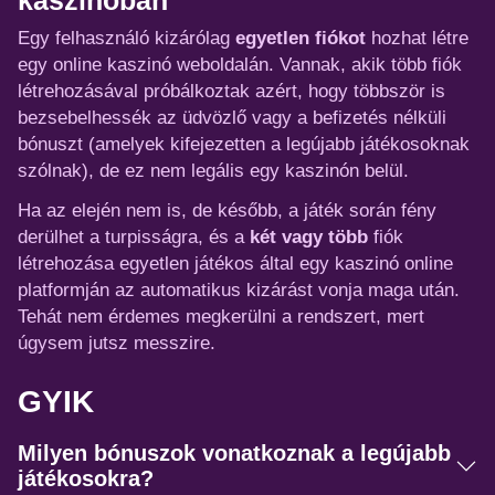
kaszinóban
Egy felhasználó kizárólag
egyetlen fiókot
hozhat létre
egy online kaszinó weboldalán. Vannak, akik több fiók
létrehozásával próbálkoztak azért, hogy többször is
bezsebelhessék az üdvözlő vagy a befizetés nélküli
bónuszt (amelyek kifejezetten a legújabb játékosoknak
szólnak), de ez nem legális egy kaszinón belül.
Ha az elején nem is, de később, a játék során fény
derülhet a turpisságra, és a
két vagy több
fiók
létrehozása egyetlen játékos által egy kaszinó online
platformján az automatikus kizárást vonja maga után.
Tehát nem érdemes megkerülni a rendszert, mert
úgysem jutsz messzire.
GYIK
Milyen bónuszok vonatkoznak a legújabb
játékosokra?