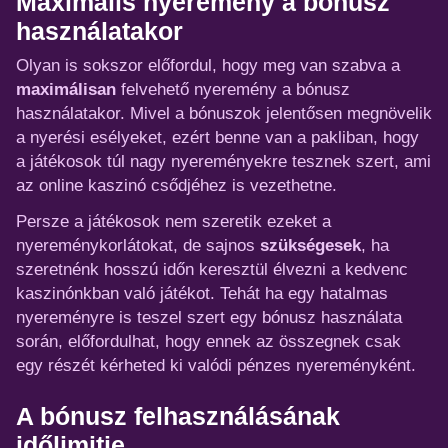
Maximális nyeremény a bónusz
használatakor
Olyan is sokszor előfordul, hogy meg van szabva a
maximálisan
felvehető nyeremény a bónusz
használatakor. Mivel a bónuszok jelentősen megnövelik
a nyerési esélyeket, ezért benne van a pakliban, hogy
a játékosok túl nagy nyereményekre tesznek szert, ami
az online kaszinó csődjéhez is vezethetne.
Persze a játékosok nem szeretik ezeket a
nyereménykorlátokat, de sajnos
szükségesek
, ha
szeretnénk hosszú időn keresztül élvezni a kedvenc
kaszinónkban való játékot. Tehát ha egy hatalmas
nyereményre is teszel szert egy bónusz használata
során, előfordulhat, hogy ennek az összegnek csak
egy részét kérheted ki valódi pénzes nyereményként.
A bónusz felhasználásának
időlimitje