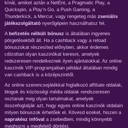
kínál, amiket aztán a NetEnt, a Pragmatic Play, a
Quickspin, a Play’n Go, a Push Gaming, a
Thunderkick, a Mercur, vagy rengeteg más
zseniális
játékszolgáltató
nyerőgépein használhatsz fel.
A
befizetés nélküli bónusz
is általában ingyenes
pörgetésekből áll. Ha a cashback vagy a reload
bónuszokat részesíted előnyben, akkor érdemes
célzottan olyan kaszinókat keresni, amelyek
redszeresen rendelkeznek ilyen ajánlatokkal. Az online
kaszinók VIP-programjaiban például általában mindig
van cashback is a középszinttől.
Az online szerencsejátékkal foglalkozó affiliate oldalak,
blogok és közösségi média oldalak rendszeresen
osztanak meg olyan tartalmakat, amelyek
összefoglalják azt, hogy egyes online kaszinók oldalain
milyen bónuszok érhetőek el. Kövesd ezeket, hiszen a
naprakész infóval
a zsebedben, mindig könnyebb
meghozni a megfelelő döntést.