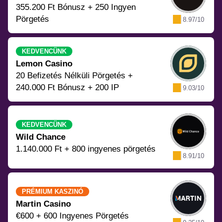
355.200 Ft Bónusz + 250 Ingyen
Pörgetés
8.97/10
KEDVENCÜNK
Lemon Casino
20 Befizetés Nélküli Pörgetés +
240.000 Ft Bónusz + 200 IP
9.03/10
KEDVENCÜNK
Wild Chance
1.140.000 Ft + 800 ingyenes pörgetés
8.91/10
PRÉMIUM KASZINÓ
Martin Casino
€600 + 600 Ingyenes Pörgetés