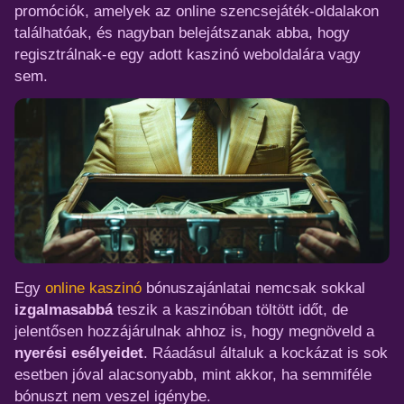
promóciók, amelyek az online szencsejáték-oldalakon
találhatóak, és nagyban belejátszanak abba, hogy
regisztrálnak-e egy adott kaszinó weboldalára vagy
sem.
Egy
online kaszinó
bónuszajánlatai nemcsak sokkal
izgalmasabbá
teszik a kaszinóban töltött időt, de
jelentősen hozzájárulnak ahhoz is, hogy megnöveld a
nyerési esélyeidet
. Ráadásul általuk a kockázat is sok
esetben jóval alacsonyabb, mint akkor, ha semmiféle
bónuszt nem veszel igénybe.