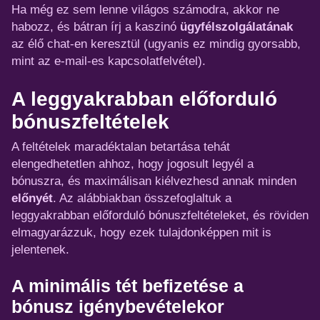
Ha még ez sem lenne világos számodra, akkor ne
habozz, és bátran írj a kaszinó
ügyfélszolgálatának
az élő chat-en keresztül (ugyanis ez mindig gyorsabb,
mint az e-mail-es kapcsolatfelvétel).
A leggyakrabban előforduló
bónuszfeltételek
A feltételek maradéktalan betartása tehát
elengedhetetlen ahhoz, hogy jogosult legyél a
bónuszra, és maximálisan kiélvezhesd annak minden
előnyét
. Az alábbiakban összefoglaltuk a
leggyakrabban előforduló bónuszfeltételeket, és röviden
elmagyarázzuk, hogy ezek tulajdonképpen mit is
jelentenek.
A minimális tét befizetése a
bónusz igénybevételekor