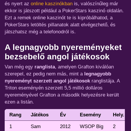
és nyert az
online kaszinókban
is, valószínűleg már
ekkor is játszott például a PokerStars kaszinó oldalán.
Ezt a remek online kaszinót te is kipróbálhatod, a
PokerStars letöltés pillanatok alatt elvégezhető, és
játszhatsz még a telefonodról is.
A legnagyobb nyereményeket
bezsebelő angol játékosok
Van még egy
ranglista
, amelyen Grafton kiválóan
szerepel, ez pedig nem más, mint a
legnagyobb
nyereményt szerzett angol játékosok
ranglistája. A
Triton eseményén szerzett 5,5 millió dolláros
nyereményével Grafton a második helyezésre került
ezen a listán.
Rang
Játékos
Év
Esemény
Hely.
1
Sam
2012
WSOP Big
2