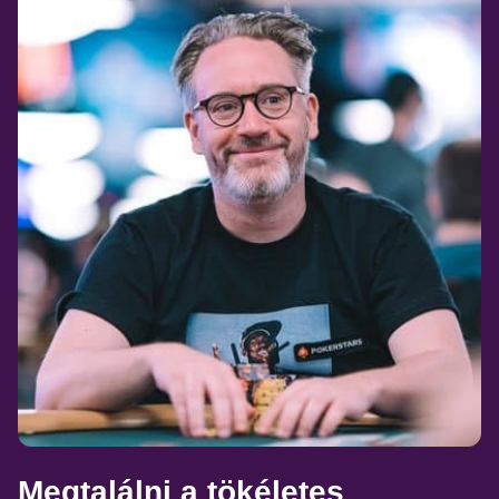
Megtalálni a tökéletes