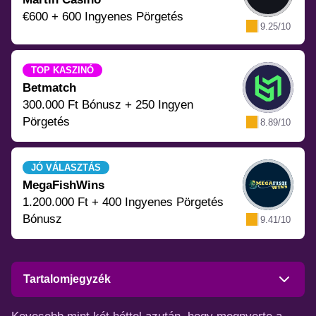
€600 + 600 Ingyenes Pörgetés
9.25/10
TOP KASZINÓ
Betmatch
300.000 Ft Bónusz + 250 Ingyen
Pörgetés
8.89/10
JÓ VÁLASZTÁS
MegaFishWins
1.200.000 Ft + 400 Ingyenes Pörgetés
Bónusz
9.41/10
Tartalomjegyzék