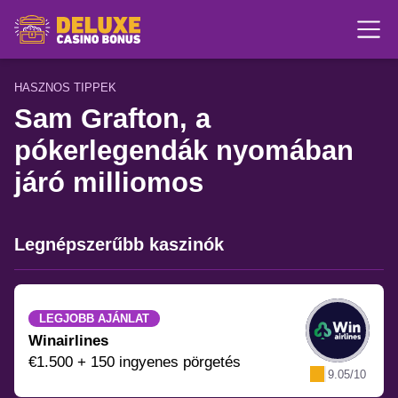
Me
HASZNOS TIPPEK
Sam Grafton, a
pókerlegendák nyomában
járó milliomos
Legnépszerűbb kaszinók
LEGJOBB AJÁNLAT
Winairlines
€1.500 + 150 ingyenes pörgetés
9.05/10