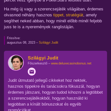
percet vesz igénybe a PokerStars letöltés után.
Ha még új vagy a szerencsejáték világában, érdemes
olvasnod néhány hasznos
tippet, stratégiát
, amely
segíthet neked abban, hogy minél előbb minél feljebb
juss te is a nyeremények ranglistáján.
Frissítve:
augusztus 08, 2023
–
Szilágyi Judit
Szilágyi Judit
Főszerkesztő –
www.deluxecasinobonus.net
Judit útmutató jellegű cikkeket hoz nektek,
hasznos tippekre és tanácsokra fókuszál, hogyan
érdemes játszani, hogyan tudod kihozni a legtöbbet
a szerencsejátékokból, hogyan használd ki
legjobban a kínált bónuszokat és egyéb
promóciókat.