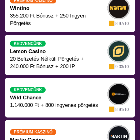
PRÉMIUM KASZINÓ
Wintino
355.200 Ft Bónusz + 250 Ingyen
Pörgetés
8.97/10
KEDVENCÜNK
Lemon Casino
20 Befizetés Nélküli Pörgetés +
240.000 Ft Bónusz + 200 IP
9.03/10
KEDVENCÜNK
Wild Chance
1.140.000 Ft + 800 ingyenes pörgetés
8.91/10
PRÉMIUM KASZINÓ
Martin Casino