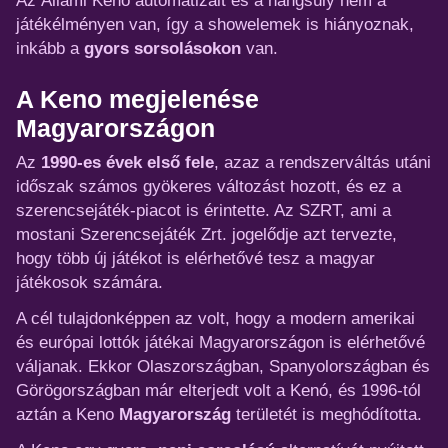
Az Állami Keno automatizált és a hangsúly nem a
játékélményen van, így a showelemek is hiányoznak,
inkább a
gyors sorsolásokon
van.
A Keno megjelenése
Magyarországon
Az
1990-es évek első fele
, azaz a rendszerváltás utáni
időszak számos gyökeres változást hozott, és ez a
szerencsejáték-piacot is érintette. Az SZRT, ami a
mostani Szerencsejáték Zrt. jogelődje azt tervezte,
hogy több új játékot is elérhetővé tesz a magyar
játékosok számára.
A cél tulajdonképpen az volt, hogy a modern amerikai
és európai lottók játékai Magyarországon is elérhetővé
váljanak. Ekkor Olaszországban, Spanyolországban és
Görögországban már elterjedt volt a Kenó, és 1996-tól
aztán a Keno
Magyarország
területét is meghódította.