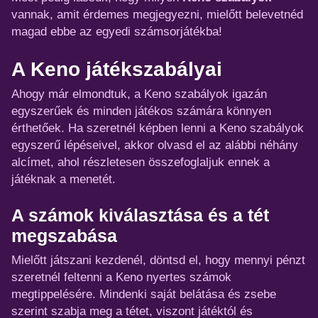
vannak, amit érdemes megjegyezni, mielőtt belevetnéd
magad ebbe az egyedi számsorjátékba!
A Keno játékszabályai
Ahogy már elmondtuk, a Keno szabályok igazán
egyszerűek és minden játékos számára könnyen
érthetőek. Ha szeretnél képben lenni a Keno szabályok
egyszerű lépéseivel, akkor olvasd el az alábbi néhány
alcímet, ahol részletesen összefoglaljuk ennek a
játéknak a menetét.
A számok kiválasztása és a tét
megszabása
Mielőtt játszani kezdenél, döntsd el, hogy mennyi pénzt
szeretnél feltenni a Keno nyertes számok
megtippelésére. Mindenki saját belátása és zsebe
szerint szabja meg a tétet, viszont játéktól és