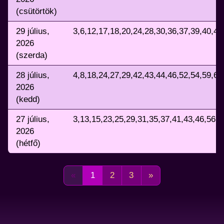
(csütörtök)
29 július,
3,6,12,17,18,20,24,28,30,36,37,39,40,41
2026
(szerda)
28 július,
4,8,18,24,27,29,42,43,44,46,52,54,59,60
2026
(kedd)
27 július,
3,13,15,23,25,29,31,35,37,41,43,46,56,6
2026
(hétfő)
«
1
2
3
»