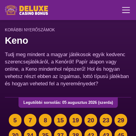
Me
KORÁBBI NYERŐSZÁMOK
Keno
Tudj meg mindent a magyar játékosok egyik kedvenc
szerencsejátékáról, a Kenóról! Papír alapon vagy
online, a Keno mindenhol népszerű! Hol és hogyan
vehetsz részt ebben az izgalmas, lottó típusú játékban
és hogyan veheted fel a nyereményedet?
Legutóbbi sorsolás: 05 augusztus 2026 (szerda)
5
7
8
15
19
20
23
29
30
34
35
37
38
42
43
45