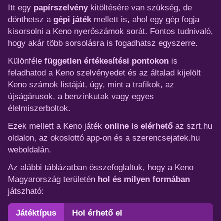
Itt egy
papírszelvény
kitöltésére van szükség, de
dönthetsz a
gépi játék
mellett is, ahol egy gép fogja
kisorsolni a Keno nyerőszámok sorát. Fontos tudnivaló,
hogy akár több sorsolásra is fogadhatsz egyszerre.
Különféle
független értékesítési pontokon
is
feladhatod a Keno szelvényedet és az általad kijelölt
Keno számok listáját, úgy, mint a trafikok, az
újságárusok, a benzinkutak vagy egyes
élelmiszerboltok.
Ezek mellett a Keno játék
online is elérhető
az szrt.hu
oldalon, az okoslottó app-on és a szerencsejatek.hu
weboldalán.
Az alábbi táblázatban összefoglaltuk, hogy a Keno
Magyarország területén
hol és milyen formában
játszható:
Játéktípus
Hol érhető el