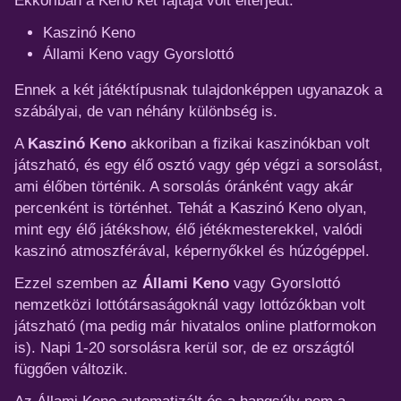
Ekkoriban a Keno két fajtája volt elterjedt:
Kaszinó Keno
Állami Keno vagy Gyorslottó
Ennek a két játéktípusnak tulajdonképpen ugyanazok a
szábályai, de van néhány különbség is.
A
Kaszinó Keno
akkoriban a fizikai kaszinókban volt
játszható, és egy élő osztó vagy gép végzi a sorsolást,
ami élőben történik. A sorsolás óránként vagy akár
percenként is történhet. Tehát a Kaszinó Keno olyan,
mint egy élő játékshow, élő jétékmesterekkel, valódi
kaszinó atmoszférával, képernyőkkel és húzógéppel.
Ezzel szemben az
Állami Keno
vagy Gyorslottó
nemzetközi lottótársaságoknál vagy lottózókban volt
játszható (ma pedig már hivatalos online platformokon
is). Napi 1-20 sorsolásra kerül sor, de ez országtól
függően változik.