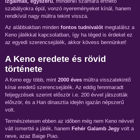
izgalmas, egyszerű
, mindenki számára érthető
szabályokra épül, vonzó nyereményeket kínál, hanem
rendkívül nagy múltra tekint vissza.
Az alábbiakban minden
fontos tudnivalót
megtalálsz a
Keno játékkal kapcsolatban, így ha téged is érdekel ez
az egyedi szerencsejáték, akkor kövess bennünket!
A Keno eredete és rövid
története
A Keno egy több, mint
2000 éves
múltra visszatekintő
kínai eredetű szerencsejáték. Az eddig fennmaradt
feljegyzések szerint először i.e. 200 évvel játszották
először, és a Han dinasztia idején igazán népszerű
volt.
Természetesen ebben az időben még nem Keno névvel
vált ismertté a játék, hanem
Fehér Galamb Jegy
volt a
neve, azaz Baige Piao.