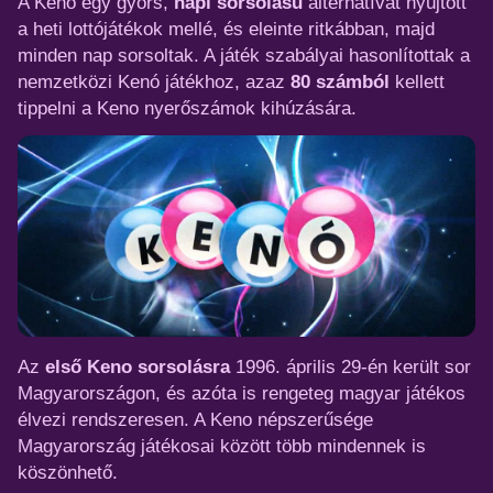
A Keno egy gyors,
napi sorsolású
alternatívát nyújtott
a heti lottójátékok mellé, és eleinte ritkábban, majd
minden nap sorsoltak. A játék szabályai hasonlítottak a
nemzetközi Kenó játékhoz, azaz
80 számból
kellett
tippelni a Keno nyerőszámok kihúzására.
Az
első Keno sorsolásra
1996. április 29-én került sor
Magyarországon, és azóta is rengeteg magyar játékos
élvezi rendszeresen. A Keno népszerűsége
Magyarország játékosai között több mindennek is
köszönhető.