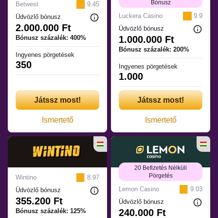
Bónusz
Betwest
9.45
Luckera Casino
9.9
Üdvözlő bónusz
2.000.000 Ft
Üdvözlő bónusz
Bónusz százalék: 400%
1.000.000 Ft
Bónusz százalék: 200%
Ingyenes pörgetések
350
Ingyenes pörgetések
1.000
Játssz most!
Játssz most!
Ismertető
Ismertető
20 Befizetés Nélküli
Pörgetés
Wintino
8.97
Lemon Casino
9.03
Üdvözlő bónusz
355.200 Ft
Üdvözlő bónusz
Bónusz százalék: 125%
240.000 Ft