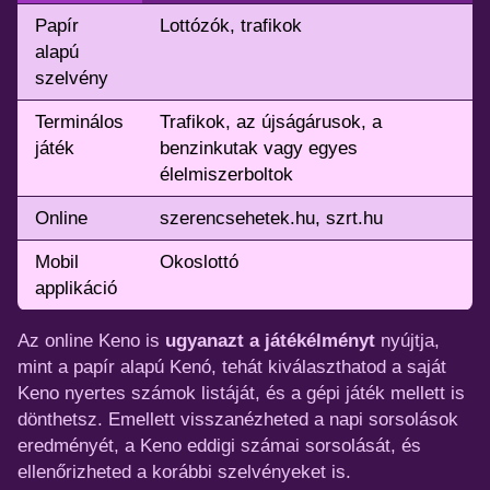
Papír
Lottózók, trafikok
alapú
szelvény
Terminálos
Trafikok, az újságárusok, a
játék
benzinkutak vagy egyes
élelmiszerboltok
Online
szerencsehetek.hu, szrt.hu
Mobil
Okoslottó
applikáció
Az online Keno is
ugyanazt a játékélményt
nyújtja,
mint a papír alapú Kenó, tehát kiválaszthatod a saját
Keno nyertes számok listáját, és a gépi játék mellett is
dönthetsz. Emellett visszanézheted a napi sorsolások
eredményét, a Keno eddigi számai sorsolását, és
ellenőrizheted a korábbi szelvényeket is.