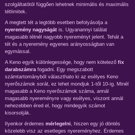
szolgáltatótól függően lehetnek minimális és maximális
tétlimitek.
A megtett tét a legtöbb esetben befolyásolja a
nyeremény nagyságát
is. Ugyanannyi találat
magasabb tétnél nagyobb nyereményt jelent. Tehát a
tét és a nyeremény egyenes arányosságban van
egymással.
A Keno egyik különlegessége, hogy nem kötelező
fix
darabszámra
fogadni. Egy megszabott
számtartományból választhato ki az esélyes Keno
nyerőszámok sorát, ez lehet mondjuk 1-től 10-ig. Minél
magasabb a Keno nyerőszámok száma, annál
magasabb nyereményre vagy esélyes, viszont annál
nehezebben éred el, hogy mindegyik számot
kisorsolják.
Ilyenkor érdemes
mérlegelni
, hiszen egy jó döntés
közelebb visz az esetleges nyereményhez. Érdemes