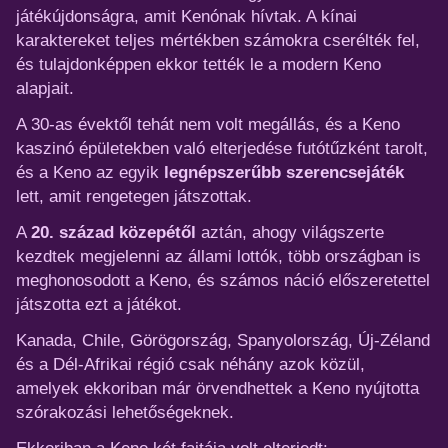
játékújdonságra, amit Kenónak hívtak. A kínai
karaktereket teljes mértékben számokra cserélték fel,
és tulajdonképpen ekkor tették le a modern Keno
alapjait.
A 30-as évektől tehát nem volt megállás, és a Keno
kaszinó épületekben való elterjedése futótűzként tarolt,
és a Keno az egyik
legnépszerűbb szerencsejáték
lett, amit rengetegen játszottak.
A
20. század közepétől
aztán, ahogy világszerte
kezdtek megjelenni az állami lottók, több országban is
meghonosodott a Keno, és számos náció előszeretettel
játszotta ezt a játékot.
Kanada, Chile, Görögország, Spanyolország, Új-Zéland
és a Dél-Afrikai régió csak néhány azok közül,
amelyek ekkoriban már örvendhettek a Keno nyújtotta
szórakozási lehetőségeknek.