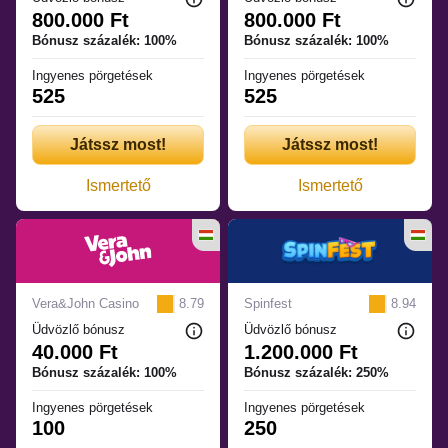
800.000 Ft
800.000 Ft
Bónusz százalék: 100%
Bónusz százalék: 100%
Ingyenes pörgetések
Ingyenes pörgetések
525
525
Játssz most!
Játssz most!
Ismertető
Ismertető
Vera&John Casino
8.79
Spinfest
8.94
Üdvözlő bónusz
Üdvözlő bónusz
40.000 Ft
1.200.000 Ft
Bónusz százalék: 100%
Bónusz százalék: 250%
Ingyenes pörgetések
Ingyenes pörgetések
100
250