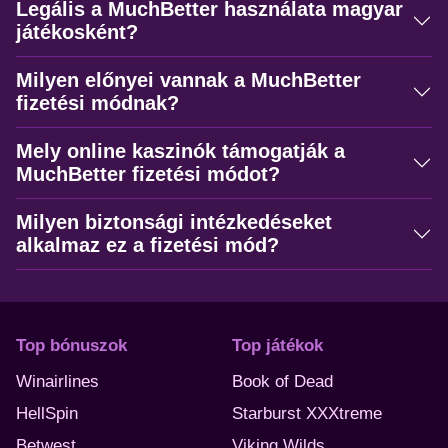
Legális a MuchBetter használata magyar
játékosként?
Milyen előnyei vannak a MuchBetter
fizetési módnak?
Mely online kaszinók támogatják a
MuchBetter fizetési módot?
Milyen biztonsági intézkedéseket
alkalmaz ez a fizetési mód?
Top bónuszok
Top játékok
Winairlines
Book of Dead
HellSpin
Starburst XXXtreme
Betwest
Viking Wilds