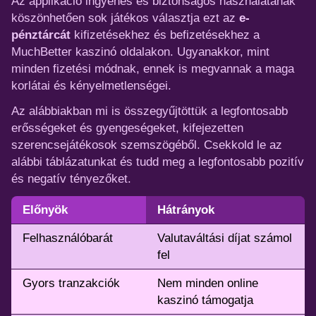
Az applikáció ingyenes és biztonságos használatának
köszönhetően sok játékos választja ezt az
e-
pénztárcát
kifizetésekhez és befizetésekhez a
MuchBetter kaszinó oldalakon. Ugyanakkor, mint
minden fizetési módnak, ennek is megvannak a maga
korlátai és kényelmetlenségei.
Az alábbiakban mi is összegyűjtöttük a legfontosabb
erősségeket és gyengeségeket, kifejezetten
szerencsejátékosok szemszögéből. Csekkold le az
alábbi táblázatunkat és tudd meg a legfontosabb pozitív
és negatív tényezőket.
Előnyök
Hátrányok
Felhasználóbarát
Valutaváltási díjat számol
fel
Gyors tranzakciók
Nem minden online
kaszinó támogatja