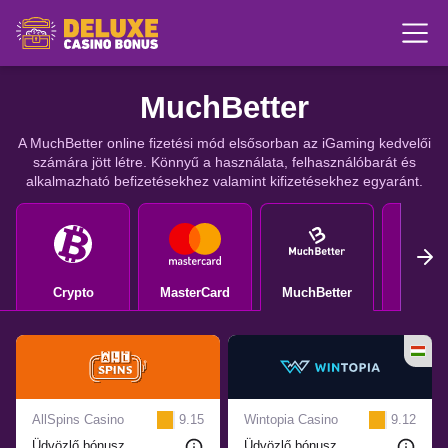
Me
MuchBetter
A MuchBetter online fizetési mód elsősorban az iGaming kedvelői
számára jött létre. Könnyű a használata, felhasználóbarát és
alkalmazható befizetésekhez valamint kifizetésekhez egyaránt.
Crypto
MasterCard
MuchBetter
Netel
AllSpins Casino
9.15
Wintopia Casino
9.12
Üdvözlő bónusz
Üdvözlő bónusz