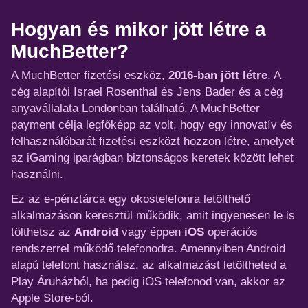
Hogyan és mikor jött létre a
MuchBetter?
A MuchBetter fizetési eszköz,
2016-ban jött létre
. A
cég alapítói Israel Rosenthal és Jens Bader és a cég
anyavállalata Londonban található. A MuchBetter
payment célja legfőképp az volt, hogy egy innovatív és
felhasználóbarát fizetési eszközt hozzon létre, amelyet
az iGaming iparágban biztonságos keretek között lehet
használni.
Ez az e-pénztárca egy okostelefonra letölthető
alkalmazáson keresztül működik, amit ingyenesen le is
tölthetsz az
Android
vagy éppen
iOS
operációs
rendszerrel működő telefonodra. Amennyiben Android
alapú telefont használsz, az alkalmazást letöltheted a
Play Áruházból, ha pedig iOS telefonod van, akkor az
Apple Store-ból.