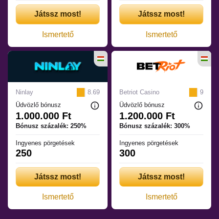
Játssz most!
Játssz most!
Ismertető
Ismertető
Ninlay
8.69
Betriot Casino
9
Üdvözlő bónusz
Üdvözlő bónusz
1.000.000 Ft
1.200.000 Ft
Bónusz százalék: 250%
Bónusz százalék: 300%
Ingyenes pörgetések
Ingyenes pörgetések
250
300
Játssz most!
Játssz most!
Ismertető
Ismertető