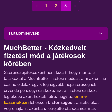
«
1
2
3
»
Tartalomjegyzék
MuchBetter - Közkedvelt
fizetési mód a játékosok
körében
Szerencsejátékosként nem kizárt, hogy már te is
találkoztál a MuchBetter fizetési móddal, ami az online
casino oldalak egyik legnagyobb népszerűségnek
örvendő pénzügyi eszköze. Ezt a fizetési eszközt
legfőképp azért hozták létre, hogy az
online
kaszinókban
lehessen
biztonságos
tranzakciókat
végrehajtani, azonban, létrejötte óta számos más