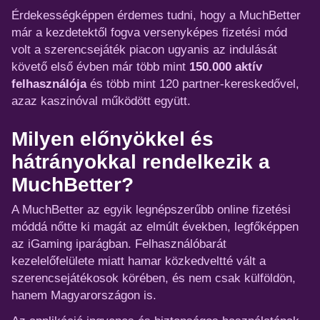
Érdekességképpen érdemes tudni, hogy a MuchBetter
már a kezdetektől fogva versenyképes fizetési mód
volt a szerencsejáték piacon ugyanis az indulását
követő első évben már több mint
150.000 aktív
felhasználója
és több mint 120 partner-kereskedővel,
azaz kaszinóval működött együtt.
Milyen előnyökkel és
hátrányokkal rendelkezik a
MuchBetter?
A MuchBetter az egyik legnépszerűbb online fizetési
móddá nőtte ki magát az elmúlt években, legfőképpen
az iGaming iparágban. Felhasználóbarát
kezelelőfelülete miatt hamar közkedveltté vált a
szerencsejátékosok körében, és nem csak külföldön,
hanem Magyarországon is.