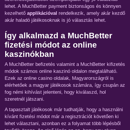
lehet. A MuchBetter payment biztonságos és könnyen
kezelhető
applikációval
rendelkezik, amely akár kezdő
akár haladó játékosoknak is jó választás lehet.
Így alkalmazd a MuchBetter
fizetési módot az online
kaszinókban
A MuchBetter befizetés valamint a MuchBetter kifizetés
módok számos online kaszinó oldalon megtalálható.
Ezek az online casino oldalak, Magyarországról is
elérhetőek a magyar játékosok számára, így csupán az
fog némi kihívást jelenteni, hogy kiválaszd, hol
szeretnél játszani.
A tapasztalt játékosok már tudhatják, hogy a használni
kívánt fizetési módot már a regisztrációt követően ki
lehet választani, azonban ez a folyamat több lépésből