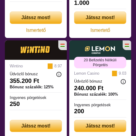
1.000
Játssz most!
Játssz most!
Ismertető
Ismertető
20 Befizetés Nélküli
Pörgetés
Wintino
8.97
Lemon Casino
9.03
Üdvözlő bónusz
355.200 Ft
Üdvözlő bónusz
Bónusz százalék: 125%
240.000 Ft
Bónusz százalék: 100%
Ingyenes pörgetések
250
Ingyenes pörgetések
200
Játssz most!
Játssz most!