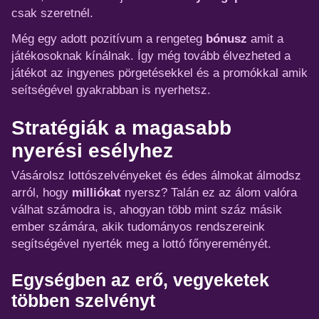
csak szeretnél.
Még egy adott pozitívum a rengeteg
bónusz
amit a
játékosoknak kínálnak. Így még tovább élvezheted a
játékot az ingyenes pörgetésekkel és a promókkal amik
seítségével gyakrabban is nyerhetsz.
Stratégiák a magasabb
nyerési esélyhez
Vásárolsz lottószelvényeket és édes álmokat álmodsz
arról, hogy
milliókat
nyersz? Talán ez az álom valóra
válhat számodra is, ahogyan több mint száz másik
ember számára, akik tudományos rendszereink
segítségével nyerték meg a lottó főnyereményét.
Egységben az erő, vegyeketek
többen szelvényt