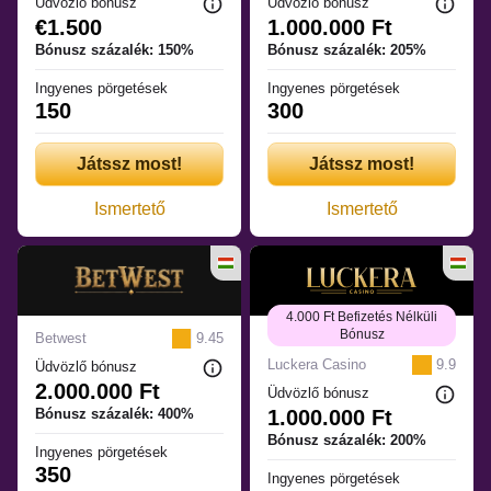
Üdvözlő bónusz
Üdvözlő bónusz
€1.500
1.000.000 Ft
Bónusz százalék: 150%
Bónusz százalék: 205%
Ingyenes pörgetések
Ingyenes pörgetések
150
300
Játssz most!
Játssz most!
Ismertető
Ismertető
4.000 Ft Befizetés Nélküli
Bónusz
Betwest
9.45
Luckera Casino
9.9
Üdvözlő bónusz
2.000.000 Ft
Üdvözlő bónusz
Bónusz százalék: 400%
1.000.000 Ft
Bónusz százalék: 200%
Ingyenes pörgetések
350
Ingyenes pörgetések