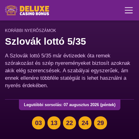
Me
KORÁBBI NYERŐSZÁMOK
Szlovák lottó 5/35
A Szlovák lottó 5/35 már évtizedek óta remek
szórakozást és szép nyereményeket biztosít azoknak
akik elég szerencsések. A szabályai egyszerűek, ám
ennek ellenére többféle statégiát is lehet használni a
nyerés érdekében.
Legutóbbi sorsolás: 07 augusztus 2026 (péntek)
03
13
22
24
29