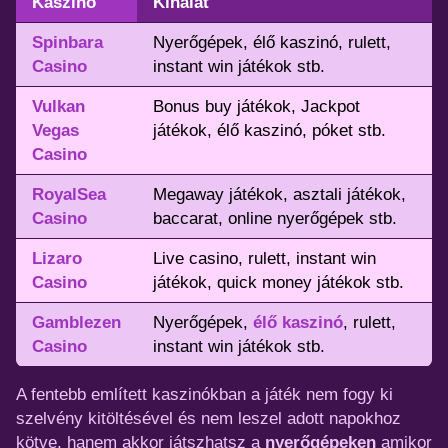
Kaszinó
Kínálat
Spinbara
Nyerőgépek, élő kaszinó, rulett,
Casino
instant win játékok stb.
Vulkan
Bonus buy játékok, Jackpot
Vegas
játékok, élő kaszinó, póket stb.
Casino
RoyalSea
Megaway játékok, asztali játékok,
Casino
baccarat, online nyerőgépek stb.
Lizaro
Live casino, rulett, instant win
Casino
játékok, quick money játékok stb.
Gamblezen
Nyerőgépek,
élő kaszinó
, rulett,
Casino
instant win játékok stb.
A fentebb említett kaszinókban a játék nem fogy ki
szelvény kitöltésével és nem leszel adott napokhoz
kötve, hanem akkor játszhatsz a
nyerőgépeken
amikor