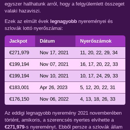
egyszer hallhatunk arról, hogy a felgyülemlett összeget
valaki hazaviszi.
Ezek az elmúlt évek
legnagyobb
nyereményei és
szlovák lottó nyerőszámai:
Jackpot
Dátum
Nyerőszámok
€271,979
Nov 17, 2021
11, 20, 22, 29, 34
€199,194
Nov 07, 2021
16, 17, 20, 22, 33
€199,194
Nov 10, 2021
10, 17, 24, 29, 33
€183,001
Apr 26, 2023
5, 12, 20, 22, 31
€176,150
Nov 06, 2022
4, 13, 18, 26, 33
Az eddigi legnagyobb nyeremény 2021 novemberében
történt, amikoris, a szerencsés nyertes elvihette a
€271,979
-s nyereményt. Ebből persze a szlovák állam