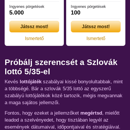
Ingyenes pörgetések
Ingyenes pörgetések
5.000
100
Játssz most!
Játssz most!
Ismertető
Ismertető
Próbálj szerencsét a Szlovák
lottó 5/35-el
Kevés
lottójáték
szabályai kissé bonyolultabbak, mint
a többségé. Bár a szlovák 5/35 lottó az egyszerű
szabályú lottójátékok közé tartozik, mégis megvannak
a maga sajátos jellemzői.
Fontos, hogy ezeket a jellemzőket
megértsd
, mielőtt
leadod a szelvényedet, hogy tisztában legyél az
események dátumaival, időpontjaival és stratégiáival.