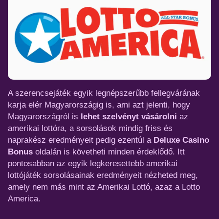
A szerencsejáték egyik legnépszerűbb fellegvárának
karja elér Magyarországig is, ami azt jelenti, hogy
Magyarországról is
lehet szelvényt vásárolni
az
amerikai lottóra, a sorsolások mindig friss és
naprakész eredményeit pedig ezentúl a
Deluxe Casino
Bonus
oldalán is követheti minden érdeklődő. Itt
pontosabban az egyik legkeresettebb amerikai
lottójáték sorsolásainak eredményeit nézheted meg,
amely nem más mint az Amerikai Lottó, azaz a Lotto
America.