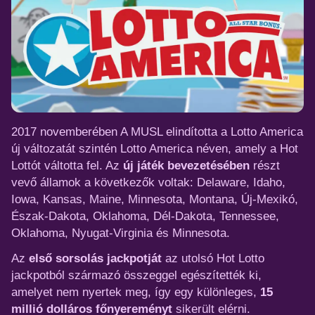
2017 novemberében A MUSL elindította a Lotto America
új változatát szintén Lotto America néven, amely a Hot
Lottót váltotta fel. Az
új játék bevezetésében
részt
vevő államok a következők voltak: Delaware, Idaho,
Iowa, Kansas, Maine, Minnesota, Montana, Új-Mexikó,
Észak-Dakota, Oklahoma, Dél-Dakota, Tennessee,
Oklahoma, Nyugat-Virginia és Minnesota.
Az
első sorsolás jackpotját
az utolsó Hot Lotto
jackpotból származó összeggel egészítették ki,
amelyet nem nyertek meg, így egy különleges,
15
millió dolláros főnyereményt
sikerült elérni.