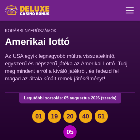
Me
KORÁBBI NYERŐSZÁMOK
Amerikai lottó
Az USA egyik legnagyobb múltra visszatekintő,
egyszerű és népszerű játéka az Amerikai Lottó. Tudj
meg mindent erről a kiváló játékról, és fedezd fel
magad az általa kínált remek játékélményt!
Legutóbbi sorsolás: 05 augusztus 2026 (szerda)
01
19
20
40
51
05