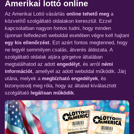
Amerikai lottó online
Az Amerikai Lottó vásárlás
online tehető meg
a
közvetítő szolgáltató oldalakon keresztül. Ezzel
kapcsolatban nagyon fontos tudni, hogy minden
újonnan felfedezett weboldal esetében végre kell hajtani
egy kis ellenőrzést
. Ezt azért fontos megtenned, hogy
ne legyél semmilyen csalás, átverés áldozata. A
szolgáltató oldalak aljára görgetve általában
megtalálhatod az adott
engedélyt
, és arról
némi
információt
, amellyel az adott weboldal működik. Járj
utána, melyek a
megbízható engedélyek
, és
bizonyosodj meg róla, hogy az általad kiválasztott
szolgáltató
legálisan működik
.