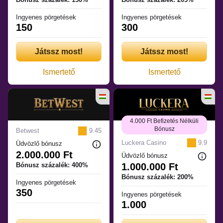
Ingyenes pörgetések
Ingyenes pörgetések
150
300
Játssz most!
Játssz most!
Ismertető
Ismertető
4.000 Ft Befizetés Nélküli
Bónusz
Betwest
9.45
Luckera Casino
9.9
Üdvözlő bónusz
2.000.000 Ft
Üdvözlő bónusz
Bónusz százalék: 400%
1.000.000 Ft
Bónusz százalék: 200%
Ingyenes pörgetések
350
Ingyenes pörgetések
1.000