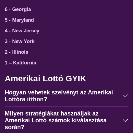
6 - Georgia
5 - Maryland
4 - New Jersey
3 - New York
2 - Illinois
1 – Kalifornia
Amerikai Lottó GYIK
Hogyan vehetek szelvényt az Amerikai
Lottóra itthon?
Milyen stratégiákat használjak az
Amerikai Lottó számok kiválasztása
során?