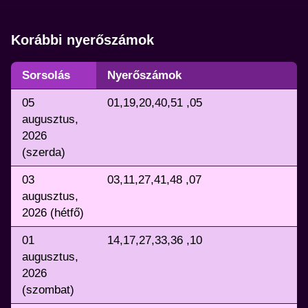
Korábbi nyerőszámok
Sorsolás
Nyerőszámok
05
01,19,20,40,51 ,05
augusztus,
2026
(szerda)
03
03,11,27,41,48 ,07
augusztus,
2026 (hétfő)
01
14,17,27,33,36 ,10
augusztus,
2026
(szombat)